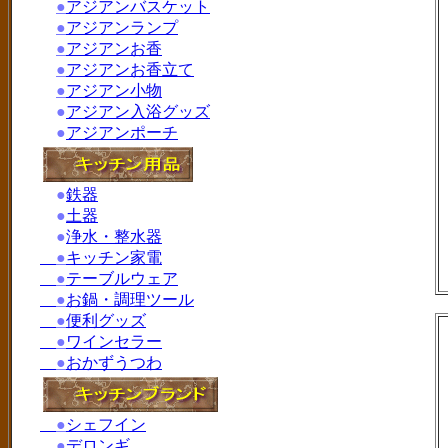
●
アジアンバスケット
●
アジアンランプ
●
アジアンお香
●
アジアンお香立て
●
アジアン小物
●
アジアン入浴グッズ
●
アジアンポーチ
●
鉄器
●
土器
●
浄水・整水器
●
キッチン家電
●
テーブルウェア
●
お鍋・調理ツール
●
便利グッズ
●
ワインセラー
●
おかずうつわ
●
シェフイン
●
デロンギ