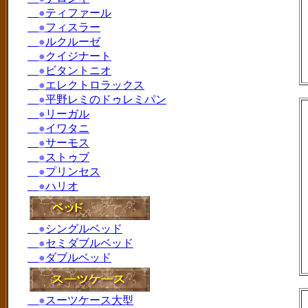
●
ティファール
●
フィスラー
●
ルクルーゼ
●
クイジナート
●
ビタントニオ
●
エレクトロラックス
●
平野レミのドゥレミパン
●
リーガル
●
イワタニ
●
サーモス
●
ストゥブ
●
プリンセス
●
ハリオ
●
シングルベッド
●
セミダブルベッド
●
ダブルベッド
●
スーツケース大型