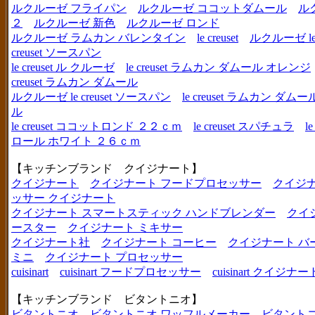
ルクルーゼ フライパン
ルクルーゼ ココットダムール
ル
２
ルクルーゼ 新色
ルクルーゼ ロンド
ルクルーゼ ラムカン バレンタイン
le creuset
ルクルーゼ le c
creuset ソースパン
le creuset ル クルーゼ
le creuset ラムカン ダムール オレンジ
creuset ラムカン ダムール
ルクルーゼ le creuset ソースパン
le creuset ラムカン 
ル
le creuset ココットロンド ２２ｃｍ
le creuset スパチュラ
l
ロール ホワイト ２６ｃｍ
【キッチンブランド クイジナート】
クイジナート
クイジナート フードプロセッサー
クイジ
ッサー クイジナート
クイジナート スマートスティック ハンドブレンダー
クイ
ースター
クイジナート ミキサー
クイジナート社
クイジナート コーヒー
クイジナート バ
ミニ
クイジナート プロセッサー
cuisinart
cuisinart フードプロセッサー
cuisinart クイジナー
【キッチンブランド ビタントニオ】
ビタントニオ
ビタントニオ ワッフルメーカー
ビタントニ