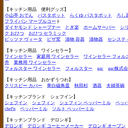
【キッチン用品 便利グッズ】
小山亭 おでん
パスタポット
らくゆ パスタポット
ろし
フライパン マーブルコー
ト
ダイヤモンド シャープナー
とぎ楽
ホームサーバー
シ
ク おひつ
おひつ セラミック
ピッツァ ヴィータ
ピザ窯
漬物 容器
漬物器
センステ
【キッチン用品 ワインセラー】
ワインセラー
家庭用 ワインセラー
ワインセラー フォル
売
業務用 ワインセラー
フォルスター ワインセラー
フォルスター
gac
gac株式
【キッチン用品 おかずうつわ】
クリスピー カバー
青白磁角皿
秋田杉
酒器
夫婦茶碗
【キッチンブランド シェフイン】
シェフイン
シェフィン
シェフィン ペッパーミル
ペッ
chef'n
ペッパーミル
ソルト ペッパーミル
【キッチンブランド デロンギ】
デロンギ
デロンギ コーヒーメーカー
デロンギ オーブン