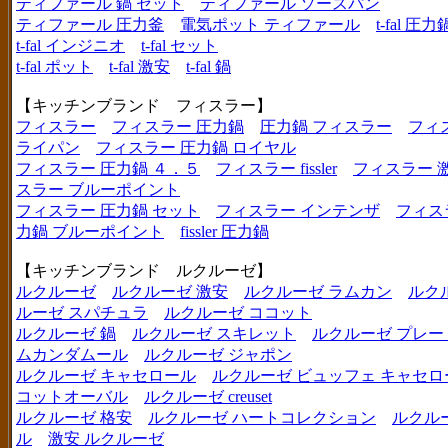
ティファール 鍋 セット
ティファール ソースパン
ティファール 圧力釜
電気ポット ティファール
t-fal 圧力
t-fal インジニオ
t-fal セット
t-fal ポット
t-fal 激安
t-fal 鍋
【キッチンブランド フィスラー】
フィスラー
フィスラー 圧力鍋
圧力鍋 フィスラー
フィ
ライパン
フィスラー 圧力鍋 ロイヤル
フィスラー 圧力鍋 ４．５
フィスラー fissler
フィスラー 
スラー ブルーポイント
フィスラー 圧力鍋 セット
フィスラー インテンザ
フィス
力鍋 ブルーポイント
fissler 圧力鍋
【キッチンブランド ルクルーゼ】
ルクルーゼ
ルクルーゼ 激安
ルクルーゼ ラムカン
ルク
ルーゼ スパチュラ
ルクルーゼ ココット
ルクルーゼ 鍋
ルクルーゼ スキレット
ルクルーゼ プレー
ムカンダムール
ルクルーゼ ジャポン
ルクルーゼ キャセロール
ルクルーゼ ビュッフェ キャセロ
コットオーバル
ルクルーゼ creuset
ルクルーゼ 格安
ルクルーゼ ハートコレクション
ルクル
ル
激安 ルクルーゼ