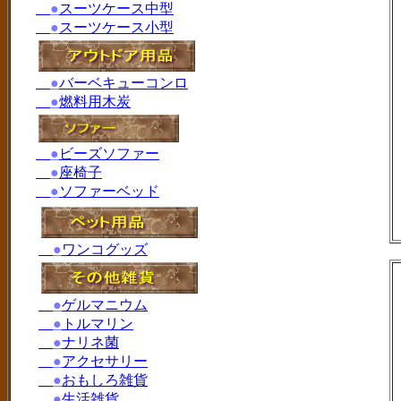
●
スーツケース中型
●
スーツケース小型
●
バーベキューコンロ
●
燃料用木炭
●
ビーズソファー
●
座椅子
●
ソファーベッド
●
ワンコグッズ
●
ゲルマニウム
●
トルマリン
●
ナリネ菌
●
アクセサリー
●
おもしろ雑貨
●
生活雑貨