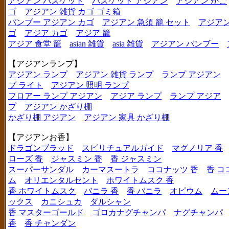
アジアン バスケット
バスケット アジアン
アジアン かご
ゴ
アジアン 雑貨 カゴ ゴミ箱
バンブー アジアン カゴ
アジアン 急須 籠 セット
アジアン
ゴ
アジア カゴ
アジア 籠
アジア 食堂 籠
asian 雑貨
asia 雑貨
アジアン バンブー
【アジアンランプ】
アジアン ランプ
アジアン 雑貨 ランプ
ランプ アジアン
プ ライト
アジアン 照明 ランプ
フロアー ランプ アジアン
アジア ランプ
ランプ アジア
プ
アジアン かざり棚
かざり棚 アジアン
アジアン 家具 かざり棚
【アジアンお香】
ドラゴンブラッド
スピリチュアルガイド
マグノリア 香
ローズ 香
ジャスミン 香
香 ジャスミン
スーパーサンダル
カーマスートラ
ココナッツ 香
香 コ
ム
オリエンタルセント
ホワイトムスク 香
香 ホワイトムスク
バニラ 香
香 バニラ
オピウム
ムー
ックス
カニシュカ
ダルシャン
香 マスターゴールド
ゴロカナグチャンパ
ナグチャンパ
香
香 チャンダン