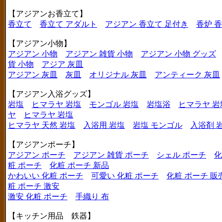
【アジアンお香立て】
香立て
香立て アダルト
アジアン 香立て 足付き
香炉 
【アジアン小物】
アジアン 小物
アジアン 雑貨 小物
アジアン 小物 グッズ
貨 小物
アジア 灰皿
アジアン 灰皿
灰皿
オリジナル 灰皿
アンティーク 灰皿
【アジアン入浴グッズ】
岩塩
ヒマラヤ 岩塩
モンゴル 岩塩
岩塩浴
ヒマラヤ 岩
ヤ
ヒマラヤ 岩塩
ヒマラヤ 天然 岩塩
入浴用 岩塩
岩塩 モンゴル
入浴剤 
【アジアンポーチ】
アジアン ポーチ
アジアン 雑貨 ポーチ
シェル ポーチ
化
粧 ポーチ
化粧 ポーチ 新品
かわいい 化粧 ポーチ
可愛い 化粧 ポーチ
化粧 ポーチ 販
粧 ポーチ 激安
激安 化粧 ポーチ
手織り 布
【キッチン用品 鉄器】