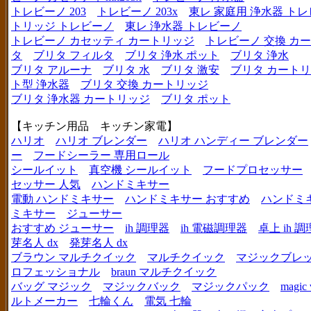
トレビーノ 203
トレビーノ 203x
東レ 家庭用 浄水器 ト
トリッジ トレビーノ
東レ 浄水器 トレビーノ
トレビーノ カセッティ カートリッジ
トレビーノ 交換 カ
タ
ブリタ フィルタ
ブリタ 浄水 ポット
ブリタ 浄水
ブリタ アルーナ
ブリタ 水
ブリタ 激安
ブリタ カートリ
ト型 浄水器
ブリタ 交換 カートリッジ
ブリタ 浄水器 カートリッジ
ブリタ ポット
【キッチン用品 キッチン家電】
ハリオ
ハリオ ブレンダー
ハリオ ハンディー ブレンダー
ー
フードシーラー 専用ロール
シールイット
真空機 シールイット
フードプロセッサー
セッサー 人気
ハンドミキサー
電動 ハンドミキサー
ハンドミキサー おすすめ
ハンドミ
ミキサー
ジューサー
おすすめ ジューサー
ih 調理器
ih 電磁調理器
卓上 ih 
芽名人 dx
発芽名人 dx
ブラウン マルチクイック
マルチクイック
マジックブレ
ロフェッショナル
braun マルチクイック
バッグ マジック
マジックバック
マジックパック
magic 
ルトメーカー
七輪くん
電気 七輪