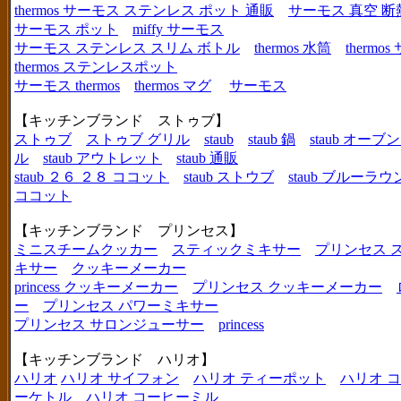
thermos サーモス ステンレス ポット 通販
サーモス 真空 断
サーモス ポット
miffy サーモス
サーモス ステンレス スリム ボトル
thermos 水筒
thermo
thermos ステンレスポット
サーモス thermos
thermos マグ
サーモス
【キッチンブランド ストゥブ】
ストゥブ
ストゥブ グリル
staub
staub 鍋
staub オー
ル
staub アウトレット
staub 通販
staub ２６ ２８ ココット
staub ストウブ
staub ブルーラ
ココット
【キッチンブランド プリンセス】
ミニスチームクッカー
スティックミキサー
プリンセス 
キサー
クッキーメーカー
princess クッキーメーカー
プリンセス クッキーメーカー
ー
プリンセス パワーミキサー
プリンセス サロンジューサー
princess
【キッチンブランド ハリオ】
ハリオ
ハリオ サイフォン
ハリオ ティーポット
ハリオ 
ーケトル
ハリオ コーヒーミル