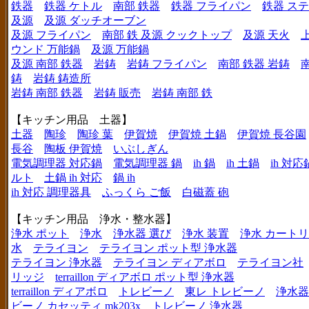
鉄器
鉄器 ケトル
南部 鉄器
鉄器 フライパン
鉄器 ス
及源
及源 ダッチオーブン
及源 フライパン
南部 鉄 及源 クックトップ
及源 天火
ウンド 万能鍋
及源 万能鍋
及源 南部 鉄器
岩鋳
岩鋳 フライパン
南部 鉄器 岩鋳
鋳
岩鋳 鋳造所
岩鋳 南部 鉄器
岩鋳 販売
岩鋳 南部 鉄
【キッチン用品 土器】
土器
陶珍
陶珍 葉
伊賀焼
伊賀焼 土鍋
伊賀焼 長谷園
長谷
陶板 伊賀焼
いぶしぎん
電気調理器 対応鍋
電気調理器 鍋
ih 鍋
ih 土鍋
ih 対応
ルト
土鍋 ih 対応
鍋 ih
ih 対応 調理器具
ふっくら ご飯
白磁蓋 砲
【キッチン用品 浄水・整水器】
浄水 ポット
浄水
浄水器 選び
浄水 装置
浄水 カート
水
テライヨン
テライヨン ポット型 浄水器
テライヨン 浄水器
テライヨン ディアボロ
テライヨン社
リッジ
terraillon ディアボロ ポット型 浄水器
terraillon ディアボロ
トレビーノ
東レ トレビーノ
浄水器
ビーノ カセッティ mk203x
トレビーノ 浄水器