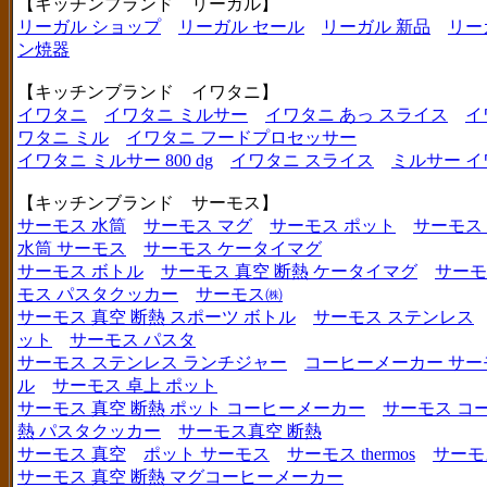
【キッチンブランド リーガル】
リーガル ショップ
リーガル セール
リーガル 新品
リー
ン焼器
【キッチンブランド イワタニ】
イワタニ
イワタニ ミルサー
イワタニ あっ スライス
イ
ワタニ ミル
イワタニ フードプロセッサー
イワタニ ミルサー 800 dg
イワタニ スライス
ミルサー イ
【キッチンブランド サーモス】
サーモス 水筒
サーモス マグ
サーモス ポット
サーモス
水筒 サーモス
サーモス ケータイマグ
サーモス ボトル
サーモス 真空 断熱 ケータイマグ
サーモ
モス パスタクッカー
サーモス㈱
サーモス 真空 断熱 スポーツ ボトル
サーモス ステンレス
ット
サーモス パスタ
サーモス ステンレス ランチジャー
コーヒーメーカー サー
ル
サーモス 卓上 ポット
サーモス 真空 断熱 ポット コーヒーメーカー
サーモス コ
熱 パスタクッカー
サーモス真空 断熱
サーモス 真空
ポット サーモス
サーモス thermos
サーモ
サーモス 真空 断熱 マグコーヒーメーカー