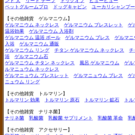
ント 犬
リード テープ
ドッグオフ
ヒューヒュー
ペットグルームプロ
ドッグキャビン
ユーカリシャンプー
【その他雑貨 ゲルマニウム】
ゲルマニウム ネックレス
ゲルマニウム ブレスレット
ゲ
温浴効果
ゲルマニウム 入浴剤
ゲルマニウム 温浴 ボール
ゲルマニウム ブレス
ゲルマニ
入浴
ゲルマニウム 通販
ゲルマニウム リング
チタン ゲルマニウム ネックレス
チ
浴
ゲルマニウム石
ゲルマニウム チタン ネックレス
風呂 ゲルマニウム
ゲル
ルマニュウム ネックレス
ゲルマニュウム ブレスレット
ゲルマニュウム ブレス
ゲ
ニュウム リング
【その他雑貨 トルマリン】
トルマリン 効果
トルマリン 原石
トルマリン 鉱石
トル
【その他雑貨 ナリネ菌】
ナリネ菌
乳酸菌
乳酸菌 サプリメント
乳酸菌 革命
乳
【その他雑貨 アクセサリー】