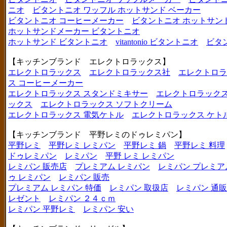
ニオ
ビタントニオ ワッフル ホットサンド ベーカー
ビタントニオ コーヒーメーカー
ビタントニオ ホットサン
ホットサンドメーカー ビタントニオ
ホットサンド ビタントニオ
vitantonio ビタントニオ
ビタ
【キッチンブランド エレクトロラックス】
エレクトロラックス
エレクトロラックス社
エレクトロラ
ス コーヒーメーカー
エレクトロラックス スタンドミキサー
エレクトロラックス
ックス
エレクトロラックス ソフトクリーム
エレクトロラックス 電気ケトル
エレクトロラックス ケト
【キッチンブランド 平野レミのドゥレミパン】
平野レミ
平野レミ レミパン
平野レミ 鍋
平野レミ 料理
ドゥレミパン
レミパン
平野 レミ レミパン
レミパン 販売店
プレミアム レミパン
レミパン プレミア
ゥ レミパン
レミパン 販売
プレミアム レミパン 特価
レミパン 取扱店
レミパン 通販
レゼント
レミパン ２４ｃｍ
レミパン 平野レミ
レミパン 安い