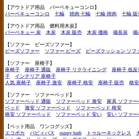
【アウトドア用品 バーベキューコンロ】
バーベキューコンロ
七輪
焼肉 七輪
七輪 焼肉
七輪 販
【アウトドア用品 燃料用木炭】
バーベキュー 炭
木炭
木炭 販売
木炭 価格
備長炭
備
【ソファー ビーズソファー】
ビーズソファー
ソファー ビーズ
ビーズクッション ソフ
【ソファー 座椅子】
座椅子
座椅子 通販
座椅子 リクライニング
座椅子 低反
子
インテリア 座椅子
人気 座椅子
座椅子 激安
座椅子 格安
座椅子 販売
格安
【ソファー ソファーベッド】
ソファーベッド 通販
ソファーベッド 激安
家具 ソファー
ベッド
激安 ソファーベッド
ソファーベッド 格安
格安 ソファーベッド
ソファーベッド 安い
安い ソファー
【ペット用品 ワンコグッズ】
エコポカ
パピィバス
puppy bath
トゥルーネックレス