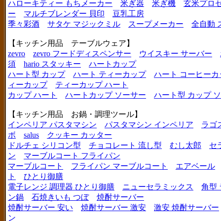
ハローキティー もちメーカー
米ぎ器
米ぎ機
玄米プロ
ー
マルチブレンダー 貝印
豆乳工房
季々彩酒
サタケ マジックミル
スープメーカー
全自動 
【キッチン用品 テーブルウェア】
zevro
zevro フードディスペンサー
ウイスキー サーバー
須
hario スタッキー
ハートカップ
ハート型 カップ
ハート ティーカップ
ハート コーヒーカ
ィーカップ
ティーカップ ハート
カップ ハート
ハートカップ ソーサー
ハート型 カップ 
【キッチン用品 お鍋・調理ツール】
インペリア パスタマシン
パスタマシン インペリア
ラゴ
ボ
salus
クッキー カッター
ドルチェ シリコン型
チョコレート 流し型
むし太郎
セ
ン
マーブルコート フライパン
マーブルコート
フライパン マーブルコート
エアベール
ト
ひとり御膳
電子レンジ 調理器 ひとり御膳
ニューセラミックス
角型
ン鍋
石焼きいも つぼ
焼酎サーバー
焼酎サーバー 安い
焼酎サーバー 激安
激安 焼酎サーバー
ン