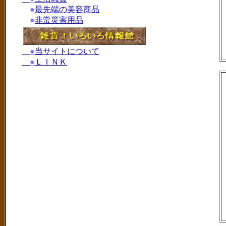
●
最先端の美容商品
●
非常災害用品
●
当サイトについて
●
ＬＩＮＫ