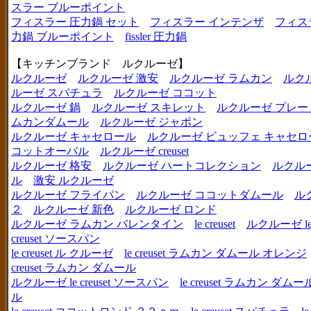
スラー ブルーポイント
フィスラー 圧力鍋 セット
フィスラー インテンザ
フィス
力鍋 ブルーポイント
fissler 圧力鍋
【キッチンブランド ルクルーゼ】
ルクルーゼ
ルクルーゼ 激安
ルクルーゼ ラムカン
ルク
ルーゼ スパチュラ
ルクルーゼ ココット
ルクルーゼ 鍋
ルクルーゼ スキレット
ルクルーゼ プレー
ムカンダムール
ルクルーゼ ジャポン
ルクルーゼ キャセロール
ルクルーゼ ビュッフェ キャセロ
コットオーバル
ルクルーゼ creuset
ルクルーゼ 格安
ルクルーゼ ハートコレクション
ルクル
ル
激安 ルクルーゼ
ルクルーゼ フライパン
ルクルーゼ ココットダムール
ル
２
ルクルーゼ 新色
ルクルーゼ ロンド
ルクルーゼ ラムカン バレンタイン
le creuset
ルクルーゼ le c
creuset ソースパン
le creuset ル クルーゼ
le creuset ラムカン ダムール オレンジ
creuset ラムカン ダムール
ルクルーゼ le creuset ソースパン
le creuset ラムカン 
ル