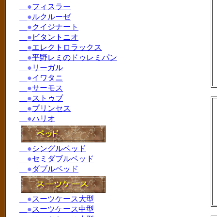
●
フィスラー
●
ルクルーゼ
●
クイジナート
●
ビタントニオ
●
エレクトロラックス
●
平野レミのドゥレミパン
●
リーガル
●
イワタニ
●
サーモス
●
ストゥブ
●
プリンセス
●
ハリオ
●
シングルベッド
●
セミダブルベッド
●
ダブルベッド
●
スーツケース大型
●
スーツケース中型