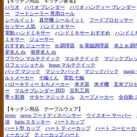
【キッチン用品 キッチン家電】
ハリオ
ハリオ ブレンダー
ハリオ ハンディー ブレンダー
ー
フードシーラー 専用ロール
シールイット
真空機 シールイット
フードプロセッサー
セッサー 人気
ハンドミキサー
電動 ハンドミキサー
ハンドミキサー おすすめ
ハンドミ
ミキサー
ジューサー
おすすめ ジューサー
ih 調理器
ih 電磁調理器
卓上 ih 
芽名人 dx
発芽名人 dx
ブラウン マルチクイック
マルチクイック
マジックブレ
ロフェッショナル
braun マルチクイック
バッグ マジック
マジックバック
マジックパック
magic 
ルトメーカー
七輪くん
電気 七輪
ハローキティー もちメーカー
米ぎ器
米ぎ機
玄米プロ
ー
マルチブレンダー 貝印
豆乳工房
季々彩酒
サタケ マジックミル
スープメーカー
全自動 
【キッチン用品 テーブルウェア】
zevro
zevro フードディスペンサー
ウイスキー サーバー
須
hario スタッキー
ハートカップ
ハート型 カップ
ハート ティーカップ
ハート コーヒーカ
ィーカップ
ティーカップ ハート