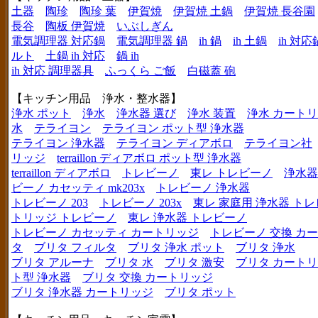
土器
陶珍
陶珍 葉
伊賀焼
伊賀焼 土鍋
伊賀焼 長谷園
長谷
陶板 伊賀焼
いぶしぎん
電気調理器 対応鍋
電気調理器 鍋
ih 鍋
ih 土鍋
ih 対応
ルト
土鍋 ih 対応
鍋 ih
ih 対応 調理器具
ふっくら ご飯
白磁蓋 砲
【キッチン用品 浄水・整水器】
浄水 ポット
浄水
浄水器 選び
浄水 装置
浄水 カート
水
テライヨン
テライヨン ポット型 浄水器
テライヨン 浄水器
テライヨン ディアボロ
テライヨン社
リッジ
terraillon ディアボロ ポット型 浄水器
terraillon ディアボロ
トレビーノ
東レ トレビーノ
浄水器
ビーノ カセッティ mk203x
トレビーノ 浄水器
トレビーノ 203
トレビーノ 203x
東レ 家庭用 浄水器 ト
トリッジ トレビーノ
東レ 浄水器 トレビーノ
トレビーノ カセッティ カートリッジ
トレビーノ 交換 カ
タ
ブリタ フィルタ
ブリタ 浄水 ポット
ブリタ 浄水
ブリタ アルーナ
ブリタ 水
ブリタ 激安
ブリタ カートリ
ト型 浄水器
ブリタ 交換 カートリッジ
ブリタ 浄水器 カートリッジ
ブリタ ポット