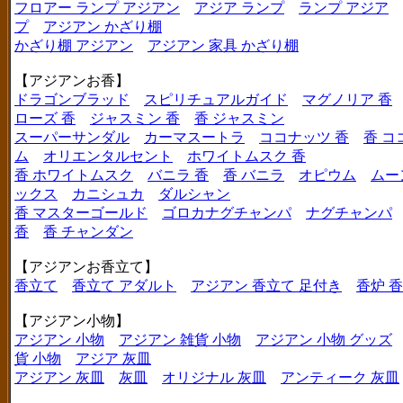
フロアー ランプ アジアン
アジア ランプ
ランプ アジア
プ
アジアン かざり棚
かざり棚 アジアン
アジアン 家具 かざり棚
【アジアンお香】
ドラゴンブラッド
スピリチュアルガイド
マグノリア 香
ローズ 香
ジャスミン 香
香 ジャスミン
スーパーサンダル
カーマスートラ
ココナッツ 香
香 コ
ム
オリエンタルセント
ホワイトムスク 香
香 ホワイトムスク
バニラ 香
香 バニラ
オピウム
ムー
ックス
カニシュカ
ダルシャン
香 マスターゴールド
ゴロカナグチャンパ
ナグチャンパ
香
香 チャンダン
【アジアンお香立て】
香立て
香立て アダルト
アジアン 香立て 足付き
香炉 
【アジアン小物】
アジアン 小物
アジアン 雑貨 小物
アジアン 小物 グッズ
貨 小物
アジア 灰皿
アジアン 灰皿
灰皿
オリジナル 灰皿
アンティーク 灰皿