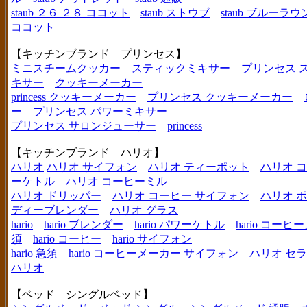
staub ２６ ２８ ココット
staub ストウブ
staub ブルーラ
ココット
【キッチンブランド プリンセス】
ミニスチームクッカー
スティックミキサー
プリンセス 
キサー
クッキーメーカー
princess クッキーメーカー
プリンセス クッキーメーカー
ー
プリンセス パワーミキサー
プリンセス サロンジューサー
princess
【キッチンブランド ハリオ】
ハリオ
ハリオ サイフォン
ハリオ ティーポット
ハリオ 
ーケトル
ハリオ コーヒーミル
ハリオ ドリッパー
ハリオ コーヒー サイフォン
ハリオ 
ディーブレンダー
ハリオ グラス
hario
hario ブレンダー
hario パワーケトル
hario コー
須
hario コーヒー
hario サイフォン
hario 急須
hario コーヒーメーカー サイフォン
ハリオ セ
ハリオ
【ベッド シングルベッド】