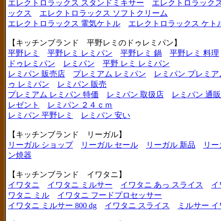
エレクトロラックス スタンドミキサー
エレクトロラックス
ックス
エレクトロラックス ソフトクリーム
エレクトロラックス 電気ケトル
エレクトロラックス ケト
【キッチンブランド 平野レミのドゥレミパン】
平野レミ
平野レミ レミパン
平野レミ 鍋
平野レミ 料理
ドゥレミパン
レミパン
平野 レミ レミパン
レミパン 販売店
プレミアム レミパン
レミパン プレミア
ゥ レミパン
レミパン 販売
プレミアム レミパン 特価
レミパン 取扱店
レミパン 通販
レゼント
レミパン ２４ｃｍ
レミパン 平野レミ
レミパン 安い
【キッチンブランド リーガル】
リーガル ショップ
リーガル セール
リーガル 新品
リー
ン焼器
【キッチンブランド イワタニ】
イワタニ
イワタニ ミルサー
イワタニ あっ スライス
イ
ワタニ ミル
イワタニ フードプロセッサー
イワタニ ミルサー 800 dg
イワタニ スライス
ミルサー イ