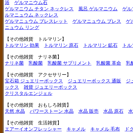
浴
ゲルマニウム石
ゲルマニウム チタン ネックレス
風呂 ゲルマニウム
ゲル
ルマニュウム ネックレス
ゲルマニュウム ブレスレット
ゲルマニュウム ブレス
ゲ
ニュウム リング
【その他雑貨 トルマリン】
トルマリン 効果
トルマリン 原石
トルマリン 鉱石
トル
【その他雑貨 ナリネ菌】
ナリネ菌
乳酸菌
乳酸菌 サプリメント
乳酸菌 革命
乳
【その他雑貨 アクセサリー】
宝石箱 ジュエリーボックス
ジュエリーボックス 通販
ジ
ックス
雑貨 ジュエリーボックス
クリスタルエンジェル
【その他雑貨 おもしろ雑貨】
天然 水晶
パワーストーン 水晶
水晶 販売
水晶 原石
水
【その他雑貨 生活雑貨】
エアーイオンフレッシャー
キャメル
キャメル 毛布
ド