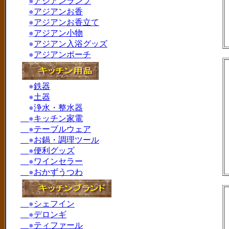
●
アジアンランプ
●
アジアンお香
●
アジアンお香立て
●
アジアン小物
●
アジアン入浴グッズ
●
アジアンポーチ
●
鉄器
●
土器
●
浄水・整水器
●
キッチン家電
●
テーブルウェア
●
お鍋・調理ツール
●
便利グッズ
●
ワインセラー
●
おかずうつわ
●
シェフイン
●
デロンギ
●
ティファール