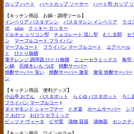
カップ ハート
ハートカップ ソーサー
ハート型 カップ 
【キッチン用品 お鍋・調理ツール】
インペリア パスタマシン
パスタマシン インペリア
ラゴ
ボ
salus
クッキー カッター
ドルチェ シリコン型
チョコレート 流し型
むし太郎
セ
ン
マーブルコート フライパン
マーブルコート
フライパン マーブルコート
エアベール
ト
ひとり御膳
電子レンジ 調理器 ひとり御膳
ニューセラミックス
角型
ン鍋
石焼きいも つぼ
焼酎サーバー
焼酎サーバー 安い
焼酎サーバー 激安
激安 焼酎サーバー
ン
【キッチン用品 便利グッズ】
小山亭 おでん
パスタポット
らくゆ パスタポット
ろし
フライパン マーブルコー
ト
ダイヤモンド シャープナー
とぎ楽
ホームサーバー
シ
ク おひつ
おひつ セラミック
ピッツァ ヴィータ
ピザ窯
漬物 容器
漬物器
センステ
【キッチン用品 ワインセラー】