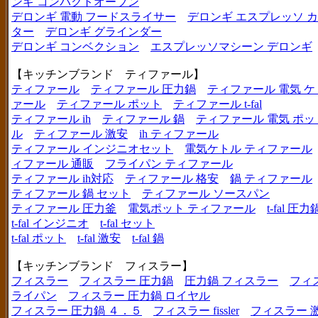
ンギ コンパクトオーブン
デロンギ 電動 フードスライサー
デロンギ エスプレッソ 
ター
デロンギ グラインダー
デロンギ コンベクション
エスプレッソマシーン デロンギ
【キッチンブランド ティファール】
ティファール
ティファール 圧力鍋
ティファール 電気 ケ
ァール
ティファール ポット
ティファール t-fal
ティファール ih
ティファール 鍋
ティファール 電気 ポッ
ル
ティファール 激安
ih ティファール
ティファール インジニオセット
電気ケトル ティファール
ィファール 通販
フライパン ティファール
ティファール ih対応
ティファール 格安
鍋 ティファール
ティファール 鍋 セット
ティファール ソースパン
ティファール 圧力釜
電気ポット ティファール
t-fal 圧力
t-fal インジニオ
t-fal セット
t-fal ポット
t-fal 激安
t-fal 鍋
【キッチンブランド フィスラー】
フィスラー
フィスラー 圧力鍋
圧力鍋 フィスラー
フィ
ライパン
フィスラー 圧力鍋 ロイヤル
フィスラー 圧力鍋 ４．５
フィスラー fissler
フィスラー 