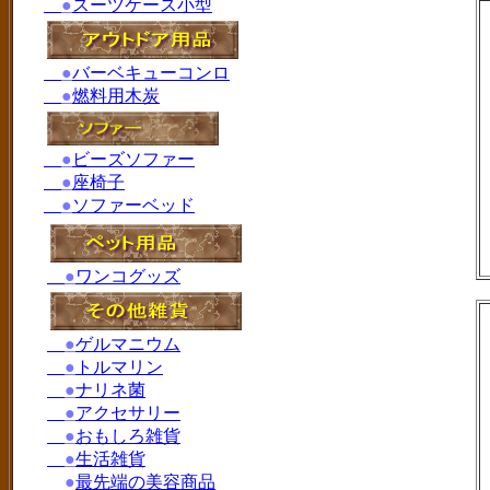
●
スーツケース小型
●
バーベキューコンロ
●
燃料用木炭
●
ビーズソファー
●
座椅子
●
ソファーベッド
●
ワンコグッズ
●
ゲルマニウム
●
トルマリン
●
ナリネ菌
●
アクセサリー
●
おもしろ雑貨
●
生活雑貨
●
最先端の美容商品