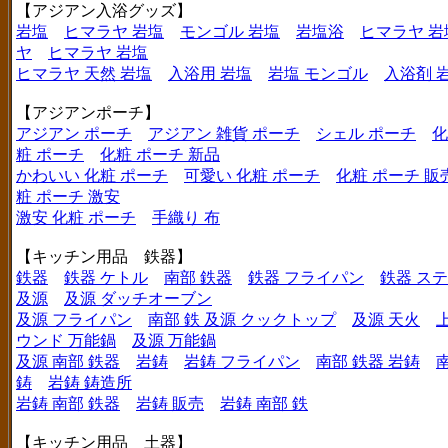
【アジアン入浴グッズ】
岩塩
ヒマラヤ 岩塩
モンゴル 岩塩
岩塩浴
ヒマラヤ 岩
ヤ
ヒマラヤ 岩塩
ヒマラヤ 天然 岩塩
入浴用 岩塩
岩塩 モンゴル
入浴剤 
【アジアンポーチ】
アジアン ポーチ
アジアン 雑貨 ポーチ
シェル ポーチ
化
粧 ポーチ
化粧 ポーチ 新品
かわいい 化粧 ポーチ
可愛い 化粧 ポーチ
化粧 ポーチ 販
粧 ポーチ 激安
激安 化粧 ポーチ
手織り 布
【キッチン用品 鉄器】
鉄器
鉄器 ケトル
南部 鉄器
鉄器 フライパン
鉄器 ス
及源
及源 ダッチオーブン
及源 フライパン
南部 鉄 及源 クックトップ
及源 天火
ウンド 万能鍋
及源 万能鍋
及源 南部 鉄器
岩鋳
岩鋳 フライパン
南部 鉄器 岩鋳
鋳
岩鋳 鋳造所
岩鋳 南部 鉄器
岩鋳 販売
岩鋳 南部 鉄
【キッチン用品 土器】