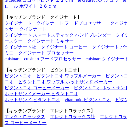
le creuset ココットロンド ２２ｃｍ
le creuset スパチュラ
l
ロール ホワイト ２６ｃｍ
【キッチンブランド クイジナート】
クイジナート
クイジナート フードプロセッサー
クイジ
ッサー クイジナート
クイジナート スマートスティック ハンドブレンダー
クイ
ースター
クイジナート ミキサー
クイジナート社
クイジナート コーヒー
クイジナート バ
ミニ
クイジナート プロセッサー
cuisinart
cuisinart フードプロセッサー
cuisinart クイジナー
【キッチンブランド ビタントニオ】
ビタントニオ
ビタントニオ ワッフルメーカー
ビタントニ
ニオ
ビタントニオ ワッフル ホットサンド ベーカー
ビタントニオ コーヒーメーカー
ビタントニオ ホットサン
ホットサンドメーカー ビタントニオ
ホットサンド ビタントニオ
vitantonio ビタントニオ
ビタ
【キッチンブランド エレクトロラックス】
エレクトロラックス
エレクトロラックス社
エレクトロラ
ス コーヒーメーカー