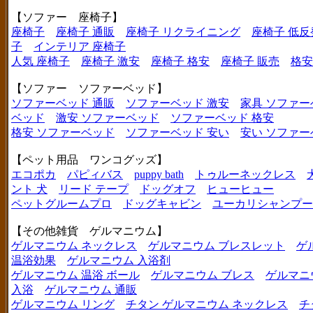
【ソファー 座椅子】
座椅子
座椅子 通販
座椅子 リクライニング
座椅子 低反
子
インテリア 座椅子
人気 座椅子
座椅子 激安
座椅子 格安
座椅子 販売
格安
【ソファー ソファーベッド】
ソファーベッド 通販
ソファーベッド 激安
家具 ソファー
ベッド
激安 ソファーベッド
ソファーベッド 格安
格安 ソファーベッド
ソファーベッド 安い
安い ソファー
【ペット用品 ワンコグッズ】
エコポカ
パピィバス
puppy bath
トゥルーネックレス
ント 犬
リード テープ
ドッグオフ
ヒューヒュー
ペットグルームプロ
ドッグキャビン
ユーカリシャンプー
【その他雑貨 ゲルマニウム】
ゲルマニウム ネックレス
ゲルマニウム ブレスレット
ゲ
温浴効果
ゲルマニウム 入浴剤
ゲルマニウム 温浴 ボール
ゲルマニウム ブレス
ゲルマニ
入浴
ゲルマニウム 通販
ゲルマニウム リング
チタン ゲルマニウム ネックレス
チ