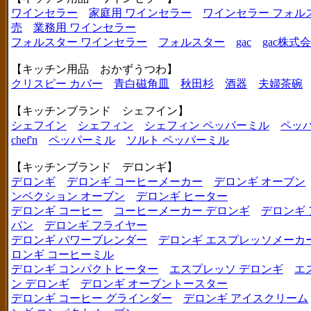
ワインセラー
家庭用 ワインセラー
ワインセラー フォル
売
業務用 ワインセラー
フォルスター ワインセラー
フォルスター
gac
gac株式
【キッチン用品 おかずうつわ】
クリスピー カバー
青白磁角皿
秋田杉
酒器
夫婦茶碗
【キッチンブランド シェフイン】
シェフイン
シェフィン
シェフィン ペッパーミル
ペッ
chef'n
ペッパーミル
ソルト ペッパーミル
【キッチンブランド デロンギ】
デロンギ
デロンギ コーヒーメーカー
デロンギ オーブン
ンベクション オーブン
デロンギ ヒーター
デロンギ コーヒー
コーヒーメーカー デロンギ
デロンギ
パン
デロンギ フライヤー
デロンギ パワーブレンダー
デロンギ エスプレッソメーカ
ロンギ コーヒーミル
デロンギ コンパクトヒーター
エスプレッソ デロンギ
エ
ン デロンギ
デロンギ オーブントースター
デロンギ コーヒー グラインダー
デロンギ アイスクリーム