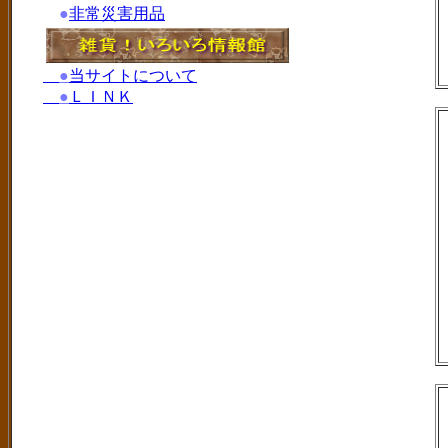
●
非常災害用品
●
当サイトについて
●
ＬＩＮＫ