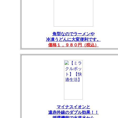
角型なのでラーメンや
冷凍うどんに大変便利です。
価格１，９８０円（税込）
マイナスイオンと
遠赤外線のダブル効果！！
循環機能で水道水から