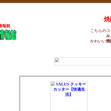
焼
情報館
こちらのコ
ル
かわいい
焼