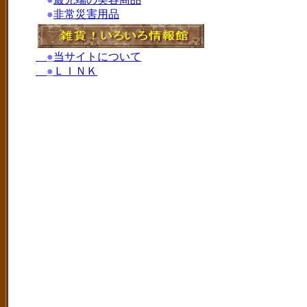
●
非常災害用品
●
当サイトについて
●
ＬＩＮＫ