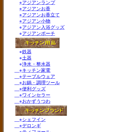
●
アジアンランプ
●
アジアンお香
●
アジアンお香立て
●
アジアン小物
●
アジアン入浴グッズ
●
アジアンポーチ
●
鉄器
●
土器
●
浄水・整水器
●
キッチン家電
●
テーブルウェア
●
お鍋・調理ツール
●
便利グッズ
●
ワインセラー
●
おかずうつわ
●
シェフイン
●
デロンギ
●
ティファール