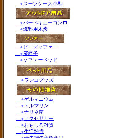
●
スーツケース小型
●
バーベキューコンロ
●
燃料用木炭
●
ビーズソファー
●
座椅子
●
ソファーベッド
●
ワンコグッズ
●
ゲルマニウム
●
トルマリン
●
ナリネ菌
●
アクセサリー
●
おもしろ雑貨
●
生活雑貨
●
最先端の美容商品