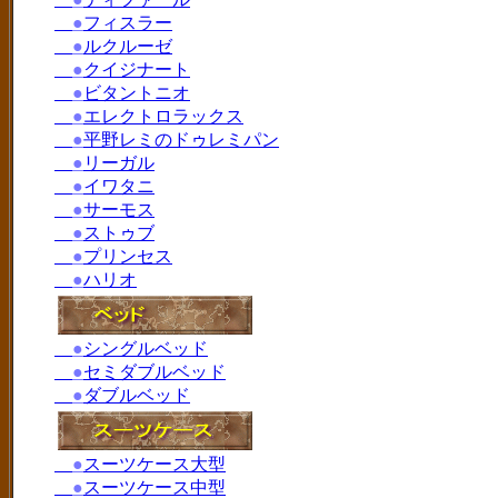
●
フィスラー
●
ルクルーゼ
●
クイジナート
●
ビタントニオ
●
エレクトロラックス
●
平野レミのドゥレミパン
●
リーガル
●
イワタニ
●
サーモス
●
ストゥブ
●
プリンセス
●
ハリオ
●
シングルベッド
●
セミダブルベッド
●
ダブルベッド
●
スーツケース大型
●
スーツケース中型