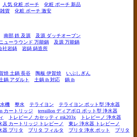
人気 化粧 ポーチ
化粧 ポーチ 新品
 雑貨
化粧 ポーチ 激安
南部 鉄 及源
及源 ダッチオーブン
 ニューラウンド 万能鍋
及源 万能鍋
会社岩鋳
岩鋳 鋳造所
賀焼 土鍋 長谷
陶板 伊賀焼
いぶしぎん
h 土鍋 アダルト
土鍋 ih 対応
鍋 ih
水機
整水
テライヨン
テライヨン ポット型 浄水器
illon カートリッジ
terraillon ディアボロ ポット型 浄水器
ィ
トレビーノ カセッティ mk203x
トレビーノ 浄水器
水器 カートリッジ トレビーノ
東レ 浄水器 トレビーノ
水器 ブリタ
ブリタ フィルタ
ブリタ 浄水 ポット
ブリタ