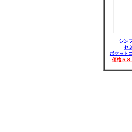
シン
セ
ポケット
価格５８