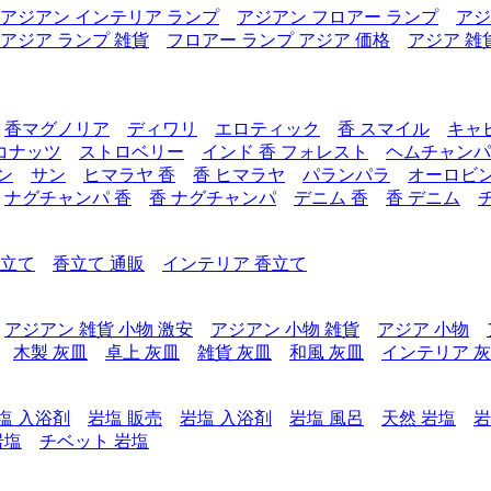
アジアン インテリア ランプ
アジアン フロアー ランプ
アジ
アジア ランプ 雑貨
フロアー ランプ アジア 価格
アジア 雑
香マグノリア
ディワリ
エロティック
香 スマイル
キャ
コナッツ
ストロベリー
インド 香 フォレスト
ヘムチャンパ
ン
サン
ヒマラヤ 香
香 ヒマラヤ
パランパラ
オーロビ
ナグチャンパ 香
香 ナグチャンパ
デニム 香
香 デニム
香立て
香立て 通販
インテリア 香立て
アジアン 雑貨 小物 激安
アジアン 小物 雑貨
アジア 小物
木製 灰皿
卓上 灰皿
雑貨 灰皿
和風 灰皿
インテリア 
塩 入浴剤
岩塩 販売
岩塩 入浴剤
岩塩 風呂
天然 岩塩
岩
岩塩
チベット 岩塩