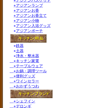
●
アジアンバスケット
●
アジアンランプ
●
アジアンお香
●
アジアンお香立て
●
アジアン小物
●
アジアン入浴グッズ
●
アジアンポーチ
●
鉄器
●
土器
●
浄水・整水器
●
キッチン家電
●
テーブルウェア
●
お鍋・調理ツール
●
便利グッズ
●
ワインセラー
●
おかずうつわ
●
シェフイン
●
デロンギ