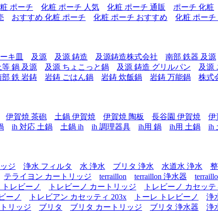
粧 ポーチ
化粧 ポーチ 人気
化粧 ポーチ 通販
ポーチ 化粧
売
おすすめ 化粧 ポーチ
化粧 ポーチ おすすめ
化粧 ポーチ
テーキ皿
及源
及源 鋳造
及源鋳造株式会社
南部 鉄器 及源
上等 鍋 及源
及源 ちょこっと鍋
及源 鋳造 グリルパン
及源
南部 鉄 岩鋳
岩鋳 ごはん鍋
岩鋳 炊飯鍋
岩鋳 万能鍋
株式
伊賀焼 茶砲
土鍋 伊賀焼
伊賀焼 陶板
長谷園 伊賀焼
伊
鍋
ih 対応 土鍋
土鍋 ih
ih 調理器具
ih用 鍋
ih用 土鍋
i
リッジ
浄水 フィルタ
水 浄水
ブリタ 浄水
水道水 浄水
整
テライヨン カートリッジ
terraillon
terraillon 浄水器
terra
 トレビーノ
トレビーノ カートリッジ
トレビーノ カセッテ
レビーノ
トレビアン カセッティ 203x
トーレ トレビーノ
浄
ートリッジ
ブリタ
ブリタ カートリッジ
ブリタ 浄水器
浄