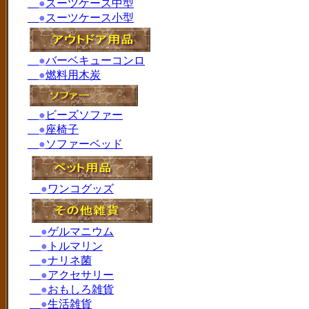
●
スーツケース中型
●
スーツケース小型
●
バーベキューコンロ
●
燃料用木炭
●
ビーズソファー
●
座椅子
●
ソファーベッド
●
ワンコグッズ
●
ゲルマニウム
●
トルマリン
●
ナリネ菌
●
アクセサリー
●
おもしろ雑貨
●
生活雑貨