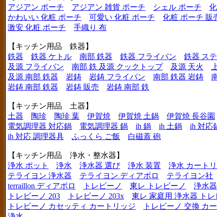
アジアン ポーチ
アジアン 雑貨 ポーチ
シェル ポーチ
化
かわいい 化粧 ポーチ
可愛い 化粧 ポーチ
化粧 ポーチ 販
激安 化粧 ポーチ
手織り 布
【キッチン用品 鉄器】
鉄器
鉄器 ケトル
南部 鉄器
鉄器 フライパン
鉄器 ス
及源 フライパン
南部 鉄 及源 クックトップ
及源 天火
及源 南部 鉄器
岩鋳
岩鋳 フライパン
南部 鉄器 岩鋳
岩鋳 南部 鉄器
岩鋳 販売
岩鋳 南部 鉄
【キッチン用品 土器】
土器
陶珍
陶珍 葉
伊賀焼
伊賀焼 土鍋
伊賀焼 長谷園
電気調理器 対応鍋
電気調理器 鍋
ih 鍋
ih 土鍋
ih 対応
ih 対応 調理器具
ふっくら ご飯
白磁蓋 砲
【キッチン用品 浄水・整水器】
浄水 ポット
浄水
浄水器 選び
浄水 装置
浄水 カート
テライヨン 浄水器
テライヨン ディアボロ
テライヨン社
terraillon ディアボロ
トレビーノ
東レ トレビーノ
浄水器
トレビーノ 203
トレビーノ 203x
東レ 家庭用 浄水器 ト
トレビーノ カセッティ カートリッジ
トレビーノ 交換 カ
浄水