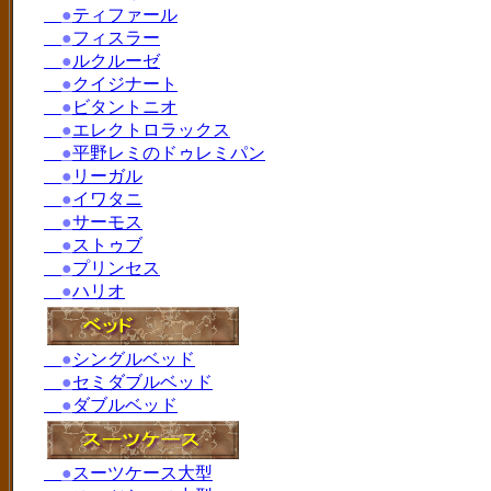
●
ティファール
●
フィスラー
●
ルクルーゼ
●
クイジナート
●
ビタントニオ
●
エレクトロラックス
●
平野レミのドゥレミパン
●
リーガル
●
イワタニ
●
サーモス
●
ストゥブ
●
プリンセス
●
ハリオ
●
シングルベッド
●
セミダブルベッド
●
ダブルベッド
●
スーツケース大型