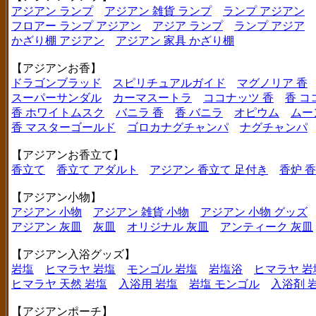
アジアン ランプ
アジアン 雑貨 ランプ
ランプ アジアン
フロアー ランプ アジアン
アジア ランプ
ランプ アジア
かざり棚 アジアン
アジアン 家具 かざり棚
【アジアンお香】
ドラゴンブラッド
スピリチュアルガイド
マグノリア 香
スーパーサンダル
カーマスートラ
ココナッツ 香
香 コ
香 ホワイトムスク
バニラ 香
香 バニラ
オピウム
ムー
香 マスターゴールド
ゴロカナグチャンパ
ナグチャンパ
【アジアンお香立て】
香立て
香立て アダルト
アジアン 香立て 足付き
香炉 
【アジアン小物】
アジアン 小物
アジアン 雑貨 小物
アジアン 小物 グッズ
アジアン 灰皿
灰皿
オリジナル 灰皿
アンティーク 灰皿
【アジアン入浴グッズ】
岩塩
ヒマラヤ 岩塩
モンゴル 岩塩
岩塩浴
ヒマラヤ 岩
ヒマラヤ 天然 岩塩
入浴用 岩塩
岩塩 モンゴル
入浴剤 
【アジアンポーチ】