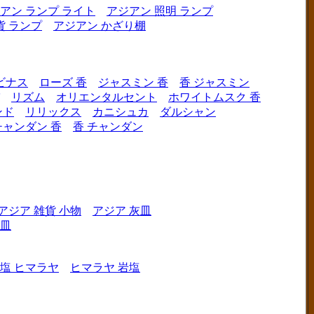
アン ランプ ライト
アジアン 照明 ランプ
貨 ランプ
アジアン かざり棚
ビナス
ローズ 香
ジャスミン 香
香 ジャスミン
リズム
オリエンタルセント
ホワイトムスク 香
ンド
リリックス
カニシュカ
ダルシャン
チャンダン 香
香 チャンダン
アジア 雑貨 小物
アジア 灰皿
灰皿
塩 ヒマラヤ
ヒマラヤ 岩塩