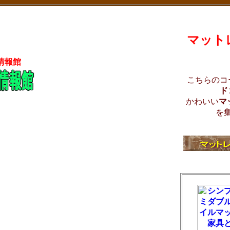
マット
情報館
こちらのコ
ド
かわいい
マ
を