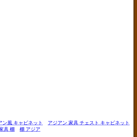
アン風 キャビネット
アジアン 家具 チェスト キャビネット
家具 棚
棚 アジア