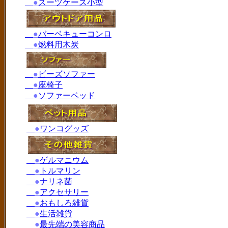
●
スーツケース小型
●
バーベキューコンロ
●
燃料用木炭
●
ビーズソファー
●
座椅子
●
ソファーベッド
●
ワンコグッズ
●
ゲルマニウム
●
トルマリン
●
ナリネ菌
●
アクセサリー
●
おもしろ雑貨
●
生活雑貨
●
最先端の美容商品