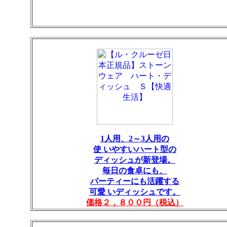
1人用、2～3人用の
使 いやすいハート型の
ディッシュが新登場。
毎日の食卓にも、
パーティーにも活躍する
可愛 いディッシュです。
価格２，８００円（税込）