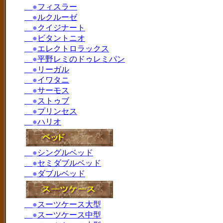
●
フィスラー
●
ルクルーゼ
●
クイジナート
●
ビタントニオ
●
エレクトロラックス
●
平野レミのドゥレミパン
●
リーガル
●
イワタニ
●
サーモス
●
ストゥブ
●
プリンセス
●
ハリオ
●
シングルベッド
●
セミダブルベッド
●
ダブルベッド
●
スーツケース大型
●
スーツケース中型