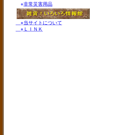
●
非常災害用品
●
当サイトについて
●
ＬＩＮＫ