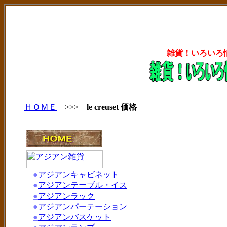
雑貨！いろいろ
ＨＯＭＥ
>>>
le creuset 価格
●
アジアンキャビネット
●
アジアンテーブル・イス
●
アジアンラック
●
アジアンパーテーション
●
アジアンバスケット