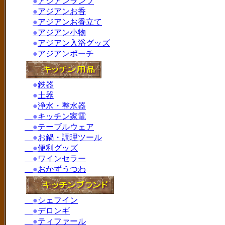
●
アジアンランプ
●
アジアンお香
●
アジアンお香立て
●
アジアン小物
●
アジアン入浴グッズ
●
アジアンポーチ
●
鉄器
●
土器
●
浄水・整水器
●
キッチン家電
●
テーブルウェア
●
お鍋・調理ツール
●
便利グッズ
●
ワインセラー
●
おかずうつわ
●
シェフイン
●
デロンギ
●
ティファール