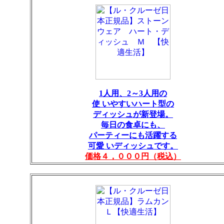
1人用、2～3人用の
使 いやすいハート型の
ディッシュが新登場。
毎日の食卓にも、
パーティーにも活躍する
可愛 いディッシュです。
価格４，０００円（税込）