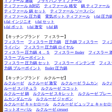
ィファール 通販
フライパン ティファール
ティファール ih対応
ティファール 格安
鍋 ティファール
ティファール 鍋 セット
ティファール ソースパン
ティファール 圧力釜
電気ポット ティファール
t-fal 圧力
t-fal インジニオ
t-fal セット
t-fal ポット
t-fal 激安
t-fal 鍋
【キッチンブランド フィスラー】
フィスラー
フィスラー 圧力鍋
圧力鍋 フィスラー
フィ
ライパン
フィスラー 圧力鍋 ロイヤル
フィスラー 圧力鍋 ４．５
フィスラー fissler
フィスラー 
スラー ブルーポイント
フィスラー 圧力鍋 セット
フィスラー インテンザ
フィス
力鍋 ブルーポイント
fissler 圧力鍋
【キッチンブランド ルクルーゼ】
ルクルーゼ
ルクルーゼ 激安
ルクルーゼ ラムカン
ルク
ルーゼ スパチュラ
ルクルーゼ ココット
ルクルーゼ 鍋
ルクルーゼ スキレット
ルクルーゼ プレー
ムカンダムール
ルクルーゼ ジャポン
ルクルーゼ キャセロール
ルクルーゼ ビュッフェ キャセロ
コットオーバル
ルクルーゼ creuset