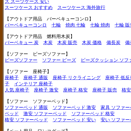
ス
スーツケース 安い
スーツケース おすすめ
スーツケース 海外旅行
【アウトドア用品 バーベキューコンロ】
バーベキューコンロ
七輪
焼肉 七輪
七輪 焼肉
七輪 販
【アウトドア用品 燃料用木炭】
バーベキュー 炭
木炭
木炭 販売
木炭 価格
備長炭
備
【ソファー ビーズソファー】
ビーズソファー
ソファー ビーズ
ビーズクッション ソフ
【ソファー 座椅子】
座椅子
座椅子 通販
座椅子 リクライニング
座椅子 低反
子
インテリア 座椅子
人気 座椅子
座椅子 激安
座椅子 格安
座椅子 販売
格安
【ソファー ソファーベッド】
ソファーベッド 通販
ソファーベッド 激安
家具 ソファー
ベッド
激安 ソファーベッド
ソファーベッド 格安
格安 ソファーベッド
ソファーベッド 安い
安い ソファー