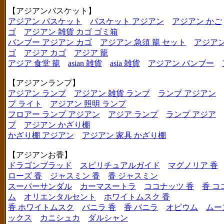
【アジアンバスケット】
アジアン バスケット
バスケット アジアン
アジアン かご
ゴ
アジアン 雑貨 カゴ ゴミ箱
バンブー アジアン カゴ
アジアン 急須 籠 セット
アジアン
ゴ
アジア カゴ
アジア 籠
アジア 食堂 籠
asian 雑貨
asia 雑貨
アジアン バンブー
【アジアンランプ】
アジアン ランプ
アジアン 雑貨 ランプ
ランプ アジアン
プ ライト
アジアン 照明 ランプ
フロアー ランプ アジアン
アジア ランプ
ランプ アジア
プ
アジアン かざり棚
かざり棚 アジアン
アジアン 家具 かざり棚
【アジアンお香】
ドラゴンブラッド
スピリチュアルガイド
マグノリア 香
ローズ 香
ジャスミン 香
香 ジャスミン
スーパーサンダル
カーマスートラ
ココナッツ 香
香 コ
ム
オリエンタルセント
ホワイトムスク 香
香 ホワイトムスク
バニラ 香
香 バニラ
オピウム
ムー
ックス
カニシュカ
ダルシャン