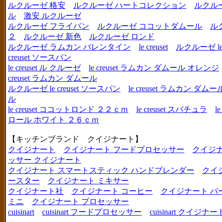
ルクルーゼ 格安
ルクルーゼ ハートコレクション
ルクル
ル
激安 ルクルーゼ
ルクルーゼ フライパン
ルクルーゼ ココットダムール
ル
２
ルクルーゼ 新色
ルクルーゼ ロンド
ルクルーゼ ラムカン バレンタイン
le creuset
ルクルーゼ le c
creuset ソースパン
le creuset ル クルーゼ
le creuset ラムカン ダムール オレンジ
creuset ラムカン ダムール
ルクルーゼ le creuset ソースパン
le creuset ラムカン 
ル
le creuset ココットロンド ２２ｃｍ
le creuset スパチュラ
l
ロール ホワイト ２６ｃｍ
【キッチンブランド クイジナート】
クイジナート
クイジナート フードプロセッサー
クイジ
ッサー クイジナート
クイジナート スマートスティック ハンドブレンダー
クイ
ースター
クイジナート ミキサー
クイジナート社
クイジナート コーヒー
クイジナート バ
ミニ
クイジナート プロセッサー
cuisinart
cuisinart フードプロセッサー
cuisinart クイジナー