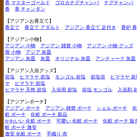
香 マスターゴールド
ゴロカナグチャンパ
ナグチャンパ
香
香 チャンダン
【アジアンお香立て】
香立て
香立て アダルト
アジアン 香立て 足付き
香炉 
【アジアン小物】
アジアン 小物
アジアン 雑貨 小物
アジアン 小物 グッズ
貨 小物
アジア 灰皿
アジアン 灰皿
灰皿
オリジナル 灰皿
アンティーク 灰皿
【アジアン入浴グッズ】
岩塩
ヒマラヤ 岩塩
モンゴル 岩塩
岩塩浴
ヒマラヤ 岩
ヤ
ヒマラヤ 岩塩
ヒマラヤ 天然 岩塩
入浴用 岩塩
岩塩 モンゴル
入浴剤 
【アジアンポーチ】
アジアン ポーチ
アジアン 雑貨 ポーチ
シェル ポーチ
化
粧 ポーチ
化粧 ポーチ 新品
かわいい 化粧 ポーチ
可愛い 化粧 ポーチ
化粧 ポーチ 販
粧 ポーチ 激安
激安 化粧 ポーチ
手織り 布