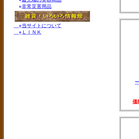
●
非常災害用品
●
当サイトについて
●
ＬＩＮＫ
価