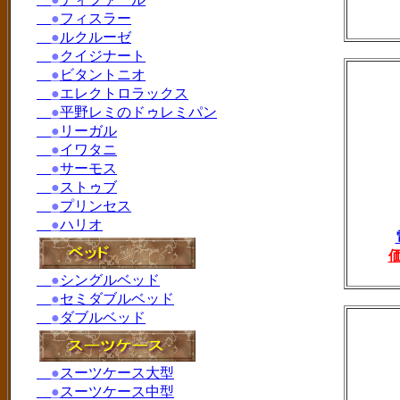
●
フィスラー
●
ルクルーゼ
●
クイジナート
●
ビタントニオ
●
エレクトロラックス
●
平野レミのドゥレミパン
●
リーガル
●
イワタニ
●
サーモス
●
ストゥブ
●
プリンセス
●
ハリオ
●
シングルベッド
●
セミダブルベッド
●
ダブルベッド
●
スーツケース大型
●
スーツケース中型