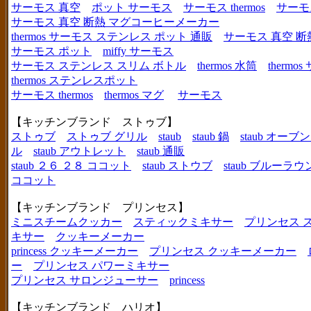
サーモス 真空
ポット サーモス
サーモス thermos
サーモ
サーモス 真空 断熱 マグコーヒーメーカー
thermos サーモス ステンレス ポット 通販
サーモス 真空 断
サーモス ポット
miffy サーモス
サーモス ステンレス スリム ボトル
thermos 水筒
thermo
thermos ステンレスポット
サーモス thermos
thermos マグ
サーモス
【キッチンブランド ストゥブ】
ストゥブ
ストゥブ グリル
staub
staub 鍋
staub オー
ル
staub アウトレット
staub 通販
staub ２６ ２８ ココット
staub ストウブ
staub ブルーラ
ココット
【キッチンブランド プリンセス】
ミニスチームクッカー
スティックミキサー
プリンセス 
キサー
クッキーメーカー
princess クッキーメーカー
プリンセス クッキーメーカー
ー
プリンセス パワーミキサー
プリンセス サロンジューサー
princess
【キッチンブランド ハリオ】