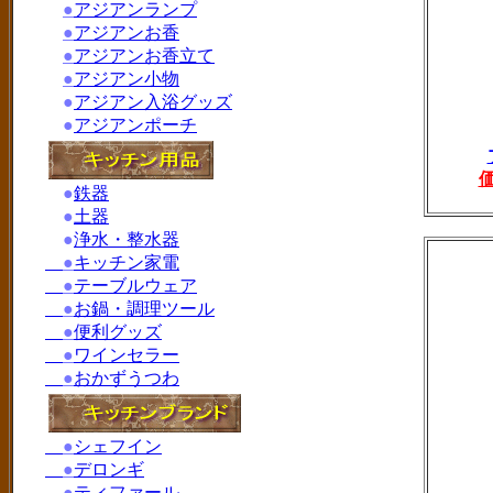
●
アジアンランプ
●
アジアンお香
●
アジアンお香立て
●
アジアン小物
●
アジアン入浴グッズ
●
アジアンポーチ
●
鉄器
●
土器
●
浄水・整水器
●
キッチン家電
●
テーブルウェア
●
お鍋・調理ツール
●
便利グッズ
●
ワインセラー
●
おかずうつわ
●
シェフイン
●
デロンギ
●
ティファール