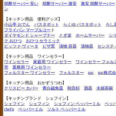
焼酎サーバー 安い
焼酎サーバー 激安
激安 焼酎サーバー
ン
【キッチン用品 便利グッズ】
小山亭 おでん
パスタポット
らくゆ パスタポット
ろし
フライパン マーブルコー
ト
ダイヤモンド シャープナー
とぎ楽
ホームサーバー
シ
ク おひつ
おひつ セラミック
ピッツァ ヴィータ
ピザ窯
漬物 容器
漬物器
センステ
【キッチン用品 ワインセラー】
ワインセラー
家庭用 ワインセラー
ワインセラー フォル
売
業務用 ワインセラー
フォルスター ワインセラー
フォルスター
gac
gac株式
【キッチン用品 おかずうつわ】
クリスピー カバー
青白磁角皿
秋田杉
酒器
夫婦茶碗
【キッチンブランド シェフイン】
シェフイン
シェフィン
シェフィン ペッパーミル
ペッ
chef'n
ペッパーミル
ソルト ペッパーミル