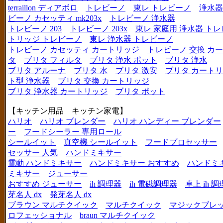
terraillon ディアボロ
トレビーノ
東レ トレビーノ
浄水器
ビーノ カセッティ mk203x
トレビーノ 浄水器
トレビーノ 203
トレビーノ 203x
東レ 家庭用 浄水器 ト
トリッジ トレビーノ
東レ 浄水器 トレビーノ
トレビーノ カセッティ カートリッジ
トレビーノ 交換 カ
タ
ブリタ フィルタ
ブリタ 浄水 ポット
ブリタ 浄水
ブリタ アルーナ
ブリタ 水
ブリタ 激安
ブリタ カートリ
ト型 浄水器
ブリタ 交換 カートリッジ
ブリタ 浄水器 カートリッジ
ブリタ ポット
【キッチン用品 キッチン家電】
ハリオ
ハリオ ブレンダー
ハリオ ハンディー ブレンダー
ー
フードシーラー 専用ロール
シールイット
真空機 シールイット
フードプロセッサー
セッサー 人気
ハンドミキサー
電動 ハンドミキサー
ハンドミキサー おすすめ
ハンドミ
ミキサー
ジューサー
おすすめ ジューサー
ih 調理器
ih 電磁調理器
卓上 ih 
芽名人 dx
発芽名人 dx
ブラウン マルチクイック
マルチクイック
マジックブレ
ロフェッショナル
braun マルチクイック