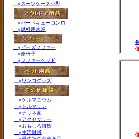
●
スーツケース小型
●
バーベキューコンロ
●
燃料用木炭
●
ビーズソファー
●
座椅子
●
ソファーベッド
●
ワンコグッズ
●
ゲルマニウム
●
トルマリン
●
ナリネ菌
●
アクセサリー
●
おもしろ雑貨
●
生活雑貨
●
最先端の美容商品