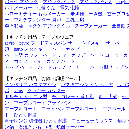
バッグ マジック
マジックバック
マジックパック
magic 
ルトメーカー
七輪くん
電気 七輪
ハローキティー もちメーカー
米ぎ器
米ぎ機
玄米プロ
ー
マルチブレンダー 貝印
豆乳工房
季々彩酒
サタケ マジックミル
スープメーカー
全自動 
【キッチン用品 テーブルウェア】
zevro
zevro フードディスペンサー
ウイスキー サーバー
須
hario スタッキー
ハートカップ
ハート型 カップ
ハート ティーカップ
ハート コーヒーカ
ィーカップ
ティーカップ ハート
カップ ハート
ハートカップ ソーサー
ハート型 カップ 
【キッチン用品 お鍋・調理ツール】
インペリア パスタマシン
パスタマシン インペリア
ラゴ
ボ
salus
クッキー カッター
ドルチェ シリコン型
チョコレート 流し型
むし太郎
セ
ン
マーブルコート フライパン
マーブルコート
フライパン マーブルコート
エアベール
ト
ひとり御膳
電子レンジ 調理器 ひとり御膳
ニューセラミックス
角型
ン鍋
石焼きいも つぼ
焼酎サーバー