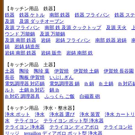
【キッチン用品 鉄器】
鉄器
鉄器 ケトル
南部 鉄器
鉄器 フライパン
鉄器 ス
及源
及源 ダッチオーブン
及源 フライパン
南部 鉄 及源 クックトップ
及源 天火
ウンド 万能鍋
及源 万能鍋
及源 南部 鉄器
岩鋳
岩鋳 フライパン
南部 鉄器 岩鋳
鋳
岩鋳 鋳造所
岩鋳 南部 鉄器
岩鋳 販売
岩鋳 南部 鉄
【キッチン用品 土器】
土器
陶珍
陶珍 葉
伊賀焼
伊賀焼 土鍋
伊賀焼 長谷園
長谷
陶板 伊賀焼
いぶしぎん
電気調理器 対応鍋
電気調理器 鍋
ih 鍋
ih 土鍋
ih 対応
ルト
土鍋 ih 対応
鍋 ih
ih 対応 調理器具
ふっくら ご飯
白磁蓋 砲
【キッチン用品 浄水・整水器】
浄水 ポット
浄水
浄水器 選び
浄水 装置
浄水 カート
水
テライヨン
テライヨン ポット型 浄水器
テライヨン 浄水器
テライヨン ディアボロ
テライヨン社
リッジ
terraillon ディアボロ ポット型 浄水器