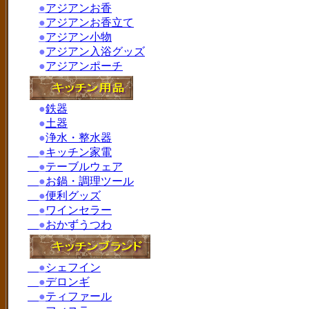
●
アジアンお香
●
アジアンお香立て
●
アジアン小物
●
アジアン入浴グッズ
●
アジアンポーチ
●
鉄器
●
土器
●
浄水・整水器
●
キッチン家電
●
テーブルウェア
●
お鍋・調理ツール
●
便利グッズ
●
ワインセラー
●
おかずうつわ
●
シェフイン
●
デロンギ
●
ティファール