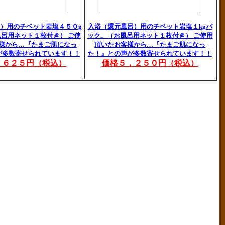
）用のチベット岩塩４５０g
入浴（還元風呂）用のチベット岩塩１kgパ
呂用ネット１枚付き） ご使
ック。（お風呂用ネット１枚付き） ご使用
様から…『たまご肌になっ
頂いたお客様から…『たまご肌になっ
が多数寄せられています！！
た！』との声が多数寄せられています！！
，６２５円（税込）
価格５，２５０円（税込）