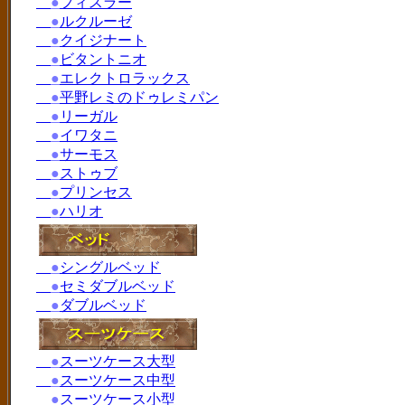
●
フィスラー
●
ルクルーゼ
●
クイジナート
●
ビタントニオ
●
エレクトロラックス
●
平野レミのドゥレミパン
●
リーガル
●
イワタニ
●
サーモス
●
ストゥブ
●
プリンセス
●
ハリオ
●
シングルベッド
●
セミダブルベッド
●
ダブルベッド
●
スーツケース大型
●
スーツケース中型
●
スーツケース小型