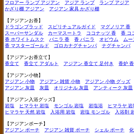
フロアー ランプ アジアン
アジア ランプ
ランプ アジア
かざり棚 アジアン
アジアン 家具 かざり棚
【アジアンお香】
ドラゴンブラッド
スピリチュアルガイド
マグノリア 香
スーパーサンダル
カーマスートラ
ココナッツ 香
香 コ
香 ホワイトムスク
バニラ 香
香 バニラ
オピウム
ムー
香 マスターゴールド
ゴロカナグチャンパ
ナグチャンパ
【アジアンお香立て】
香立て
香立て アダルト
アジアン 香立て 足付き
香炉 
【アジアン小物】
アジアン 小物
アジアン 雑貨 小物
アジアン 小物 グッズ
アジアン 灰皿
灰皿
オリジナル 灰皿
アンティーク 灰皿
【アジアン入浴グッズ】
岩塩
ヒマラヤ 岩塩
モンゴル 岩塩
岩塩浴
ヒマラヤ 岩
ヒマラヤ 天然 岩塩
入浴用 岩塩
岩塩 モンゴル
入浴剤 
【アジアンポーチ】
アジアン ポーチ
アジアン 雑貨 ポーチ
シェル ポーチ
化