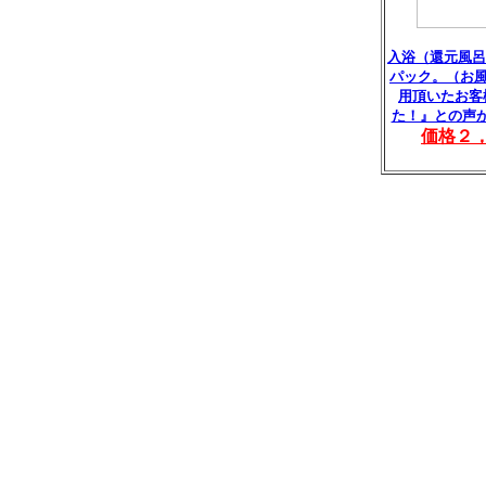
入浴（還元風呂
パック。（お風
用頂いたお客
た！』との声
価格２