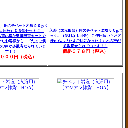
）用のチベット岩塩５０gパ
入浴（還元風呂）用のチベット岩塩５０gパ
１回分）を３個セットにし
ック。（便利な１回分） ご使用頂いたお客
お買い得な数量限定セットで
様から…『たまご肌になった！』との声が
いたお客様から…『たまご肌
多数寄せられています！！
との声が多数寄せられていま
価格３７８円（税込）
す！！
，０００円（税込）