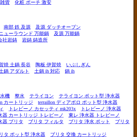
 雑貨
化粧 ポーチ 激安
南部 鉄 及源
及源 ダッチオーブン
 ニューラウンド 万能鍋
及源 万能鍋
会社岩鋳
岩鋳 鋳造所
賀焼 土鍋 長谷
陶板 伊賀焼
いぶしぎん
h 土鍋 アダルト
土鍋 ih 対応
鍋 ih
水機
整水
テライヨン
テライヨン ポット型 浄水器
illon カートリッジ
terraillon ディアボロ ポット型 浄水器
ィ
トレビーノ カセッティ mk203x
トレビーノ 浄水器
水器 カートリッジ トレビーノ
東レ 浄水器 トレビーノ
水器 ブリタ
ブリタ フィルタ
ブリタ 浄水 ポット
ブリタ
リタ ポット型 浄水器
ブリタ 交換 カートリッジ