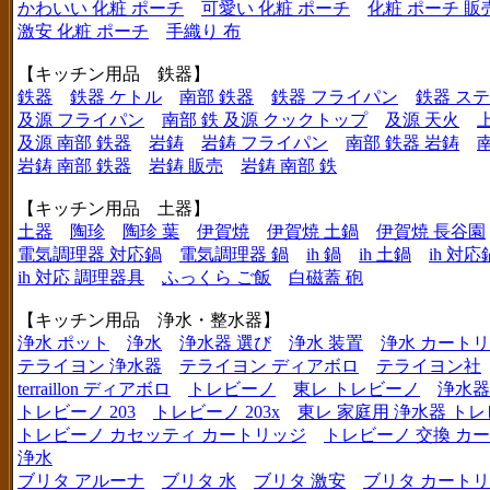
かわいい 化粧 ポーチ
可愛い 化粧 ポーチ
化粧 ポーチ 販
激安 化粧 ポーチ
手織り 布
【キッチン用品 鉄器】
鉄器
鉄器 ケトル
南部 鉄器
鉄器 フライパン
鉄器 ス
及源 フライパン
南部 鉄 及源 クックトップ
及源 天火
及源 南部 鉄器
岩鋳
岩鋳 フライパン
南部 鉄器 岩鋳
岩鋳 南部 鉄器
岩鋳 販売
岩鋳 南部 鉄
【キッチン用品 土器】
土器
陶珍
陶珍 葉
伊賀焼
伊賀焼 土鍋
伊賀焼 長谷園
電気調理器 対応鍋
電気調理器 鍋
ih 鍋
ih 土鍋
ih 対応
ih 対応 調理器具
ふっくら ご飯
白磁蓋 砲
【キッチン用品 浄水・整水器】
浄水 ポット
浄水
浄水器 選び
浄水 装置
浄水 カート
テライヨン 浄水器
テライヨン ディアボロ
テライヨン社
terraillon ディアボロ
トレビーノ
東レ トレビーノ
浄水器
トレビーノ 203
トレビーノ 203x
東レ 家庭用 浄水器 ト
トレビーノ カセッティ カートリッジ
トレビーノ 交換 カ
浄水
ブリタ アルーナ
ブリタ 水
ブリタ 激安
ブリタ カートリ