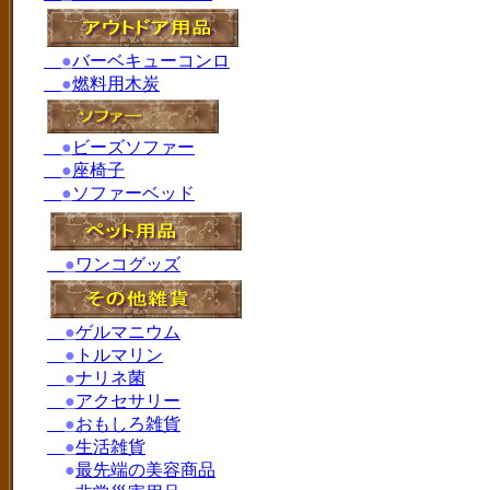
●
バーベキューコンロ
●
燃料用木炭
●
ビーズソファー
●
座椅子
●
ソファーベッド
●
ワンコグッズ
●
ゲルマニウム
●
トルマリン
●
ナリネ菌
●
アクセサリー
●
おもしろ雑貨
●
生活雑貨
●
最先端の美容商品