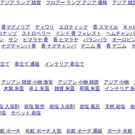
アジア ランプ 雑貨
フロアー ランプ アジア 価格
アジア 雑
香マグノリア
ディワリ
エロティック
香 スマイル
キャ
コナッツ
ストロベリー
インド 香 フォレスト
ヘムチャンパ
ン
サン
ヒマラヤ 香
香 ヒマラヤ
パランパラ
オーロビ
ナグチャンパ 香
香 ナグチャンパ
デニム 香
香 デニム
香立て
香立て 通販
インテリア 香立て
アジアン 雑貨 小物 激安
アジアン 小物 雑貨
アジア 小物
木製 灰皿
卓上 灰皿
雑貨 灰皿
和風 灰皿
インテリア 
塩 入浴剤
岩塩 販売
岩塩 入浴剤
岩塩 風呂
天然 岩塩
岩
岩塩
チベット 岩塩
粧 ポーチ
化粧 ポーチ 人気
化粧 ポーチ 通販
ポーチ 化粧