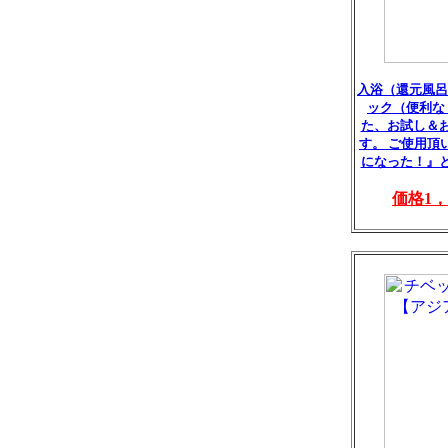
入浴（還元風呂
ック（便利な
た、お試し＆
す。 ご使用頂
になった！』
価格1