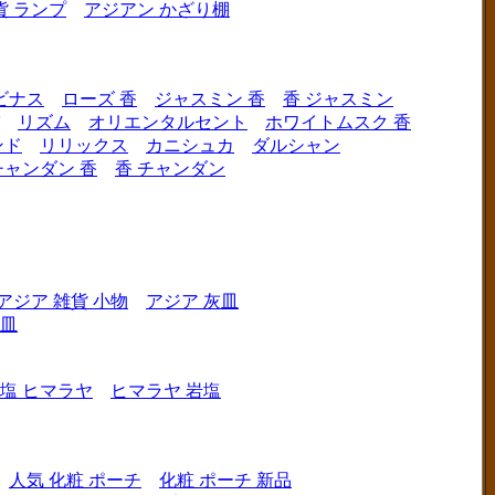
貨 ランプ
アジアン かざり棚
ビナス
ローズ 香
ジャスミン 香
香 ジャスミン
リズム
オリエンタルセント
ホワイトムスク 香
ンド
リリックス
カニシュカ
ダルシャン
チャンダン 香
香 チャンダン
アジア 雑貨 小物
アジア 灰皿
灰皿
塩 ヒマラヤ
ヒマラヤ 岩塩
人気 化粧 ポーチ
化粧 ポーチ 新品