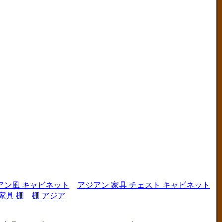
アン風 キャビネット
アジアン 家具 チェスト キャビネット
家具 棚
棚 アジア