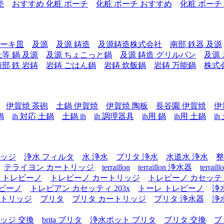
売
おすすめ 化粧 ポーチ
化粧 ポーチ おすすめ
化粧 ポーチ
テーキ皿
及源
及源 鋳造
及源鋳造株式会社
南部 鉄器 及源
上等 鍋 及源
及源 ちょこっと鍋
及源 鋳造 グリルパン
及源
南部 鉄 岩鋳
岩鋳 ごはん鍋
岩鋳 炊飯鍋
岩鋳 万能鍋
株式
伊賀焼 茶砲
土鍋 伊賀焼
伊賀焼 陶板
長谷園 伊賀焼
伊
鍋
ih 対応 土鍋
土鍋 ih
ih 調理器具
ih用 鍋
ih用 土鍋
i
リッジ
浄水 フィルタ
水 浄水
ブリタ 浄水
水道水 浄水
整
テライヨン カートリッジ
terraillon
terraillon 浄水器
terra
 トレビーノ
トレビーノ カートリッジ
トレビーノ カセッテ
レビーノ
トレビアン カセッティ 203x
トーレ トレビーノ
浄
ートリッジ
ブリタ
ブリタ カートリッジ
ブリタ 浄水器
浄
ッジ 交換
brita ブリタ
浄水ポット ブリタ
ブリタ 交換
ブ