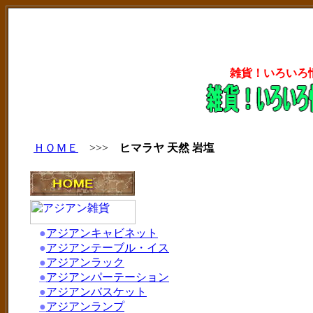
雑貨！いろいろ
ＨＯＭＥ
>>>
ヒマラヤ 天然 岩塩
●
アジアンキャビネット
●
アジアンテーブル・イス
●
アジアンラック
●
アジアンパーテーション
●
アジアンバスケット
●
アジアンランプ