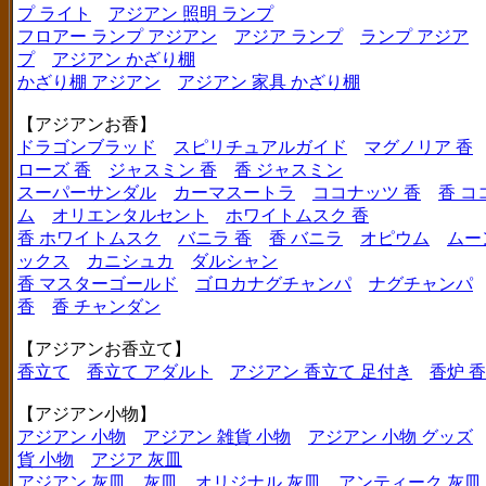
プ ライト
アジアン 照明 ランプ
フロアー ランプ アジアン
アジア ランプ
ランプ アジア
プ
アジアン かざり棚
かざり棚 アジアン
アジアン 家具 かざり棚
【アジアンお香】
ドラゴンブラッド
スピリチュアルガイド
マグノリア 香
ローズ 香
ジャスミン 香
香 ジャスミン
スーパーサンダル
カーマスートラ
ココナッツ 香
香 コ
ム
オリエンタルセント
ホワイトムスク 香
香 ホワイトムスク
バニラ 香
香 バニラ
オピウム
ムー
ックス
カニシュカ
ダルシャン
香 マスターゴールド
ゴロカナグチャンパ
ナグチャンパ
香
香 チャンダン
【アジアンお香立て】
香立て
香立て アダルト
アジアン 香立て 足付き
香炉 
【アジアン小物】
アジアン 小物
アジアン 雑貨 小物
アジアン 小物 グッズ
貨 小物
アジア 灰皿
アジアン 灰皿
灰皿
オリジナル 灰皿
アンティーク 灰皿