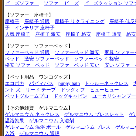
ビーズソファー
ソファー ビーズ
ビーズクッション ソフ
【ソファー 座椅子】
座椅子
座椅子 通販
座椅子 リクライニング
座椅子 低反
子
インテリア 座椅子
人気 座椅子
座椅子 激安
座椅子 格安
座椅子 販売
格安
【ソファー ソファーベッド】
ソファーベッド 通販
ソファーベッド 激安
家具 ソファー
ベッド
激安 ソファーベッド
ソファーベッド 格安
格安 ソファーベッド
ソファーベッド 安い
安い ソファー
【ペット用品 ワンコグッズ】
エコポカ
パピィバス
puppy bath
トゥルーネックレス
ント 犬
リード テープ
ドッグオフ
ヒューヒュー
ペットグルームプロ
ドッグキャビン
ユーカリシャンプー
【その他雑貨 ゲルマニウム】
ゲルマニウム ネックレス
ゲルマニウム ブレスレット
ゲ
温浴効果
ゲルマニウム 入浴剤
ゲルマニウム 温浴 ボール
ゲルマニウム ブレス
ゲルマニ
入浴
ゲルマニウム 通販