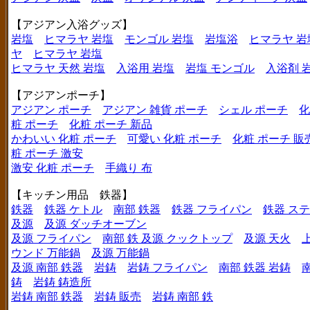
【アジアン入浴グッズ】
岩塩
ヒマラヤ 岩塩
モンゴル 岩塩
岩塩浴
ヒマラヤ 岩
ヤ
ヒマラヤ 岩塩
ヒマラヤ 天然 岩塩
入浴用 岩塩
岩塩 モンゴル
入浴剤 
【アジアンポーチ】
アジアン ポーチ
アジアン 雑貨 ポーチ
シェル ポーチ
化
粧 ポーチ
化粧 ポーチ 新品
かわいい 化粧 ポーチ
可愛い 化粧 ポーチ
化粧 ポーチ 販
粧 ポーチ 激安
激安 化粧 ポーチ
手織り 布
【キッチン用品 鉄器】
鉄器
鉄器 ケトル
南部 鉄器
鉄器 フライパン
鉄器 ス
及源
及源 ダッチオーブン
及源 フライパン
南部 鉄 及源 クックトップ
及源 天火
ウンド 万能鍋
及源 万能鍋
及源 南部 鉄器
岩鋳
岩鋳 フライパン
南部 鉄器 岩鋳
鋳
岩鋳 鋳造所
岩鋳 南部 鉄器
岩鋳 販売
岩鋳 南部 鉄