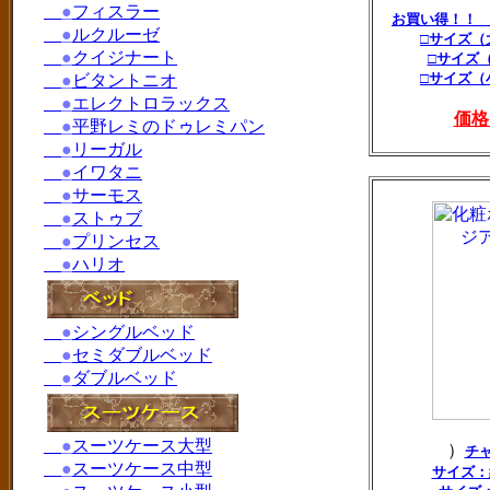
●
フィスラー
お買い得！！
●
ルクルーゼ
□サイズ（
●
クイジナート
□サイズ
□サイズ（
●
ビタントニオ
●
エレクトロラックス
価格
●
平野レミのドゥレミパン
●
リーガル
●
イワタニ
●
サーモス
●
ストゥブ
●
プリンセス
●
ハリオ
●
シングルベッド
●
セミダブルベッド
●
ダブルベッド
●
スーツケース大型
）
チ
●
スーツケース中型
サイズ：