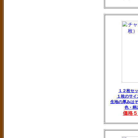
１２枚セ
１枚のサイ
生地の厚みは
色・柄
価格５