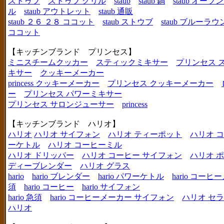
ストゥブ
ストゥブ グリル
staub
staub 鍋
staub オー
ル
staub アウトレット
staub 通販
staub ２６ ２８ ココット
staub ストウブ
staub ブルーラ
ココット
【キッチンブランド プリンセス】
ミニスチームクッカー
スティックミキサー
プリンセス 
キサー
クッキーメーカー
princess クッキーメーカー
プリンセス クッキーメーカー
ー
プリンセス パワーミキサー
プリンセス サロンジューサー
princess
【キッチンブランド ハリオ】
ハリオ
ハリオ サイフォン
ハリオ ティーポット
ハリオ 
ーケトル
ハリオ コーヒーミル
ハリオ ドリッパー
ハリオ コーヒー サイフォン
ハリオ 
ディーブレンダー
ハリオ グラス
hario
hario ブレンダー
hario パワーケトル
hario コー
須
hario コーヒー
hario サイフォン
hario 急須
hario コーヒーメーカー サイフォン
ハリオ セ
ハリオ