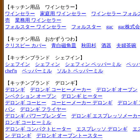
【キッチン用品 ワインセラー】
ワインセラー
家庭用 ワインセラー
ワインセラー フォル
売
業務用 ワインセラー
フォルスター ワインセラー
フォルスター
gac
gac株式
【キッチン用品 おかずうつわ】
クリスピー カバー
青白磁角皿
秋田杉
酒器
夫婦茶碗
【キッチンブランド シェフイン】
シェフイン
シェフィン
シェフィン ペッパーミル
ペッ
chef'n
ペッパーミル
ソルト ペッパーミル
【キッチンブランド デロンギ】
デロンギ
デロンギ コーヒーメーカー
デロンギ オーブン
ンベクション オーブン
デロンギ ヒーター
デロンギ コーヒー
コーヒーメーカー デロンギ
デロンギ
パン
デロンギ フライヤー
デロンギ パワーブレンダー
デロンギ エスプレッソメーカ
ロンギ コーヒーミル
デロンギ コンパクトヒーター
エスプレッソ デロンギ
エ
ン デロンギ
デロンギ オーブントースター