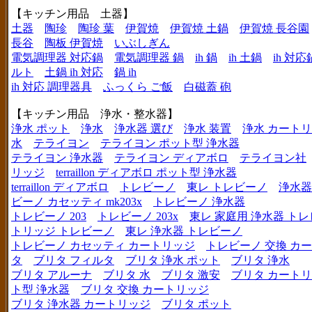
【キッチン用品 土器】
土器
陶珍
陶珍 葉
伊賀焼
伊賀焼 土鍋
伊賀焼 長谷園
長谷
陶板 伊賀焼
いぶしぎん
電気調理器 対応鍋
電気調理器 鍋
ih 鍋
ih 土鍋
ih 対応
ルト
土鍋 ih 対応
鍋 ih
ih 対応 調理器具
ふっくら ご飯
白磁蓋 砲
【キッチン用品 浄水・整水器】
浄水 ポット
浄水
浄水器 選び
浄水 装置
浄水 カート
水
テライヨン
テライヨン ポット型 浄水器
テライヨン 浄水器
テライヨン ディアボロ
テライヨン社
リッジ
terraillon ディアボロ ポット型 浄水器
terraillon ディアボロ
トレビーノ
東レ トレビーノ
浄水器
ビーノ カセッティ mk203x
トレビーノ 浄水器
トレビーノ 203
トレビーノ 203x
東レ 家庭用 浄水器 ト
トリッジ トレビーノ
東レ 浄水器 トレビーノ
トレビーノ カセッティ カートリッジ
トレビーノ 交換 カ
タ
ブリタ フィルタ
ブリタ 浄水 ポット
ブリタ 浄水
ブリタ アルーナ
ブリタ 水
ブリタ 激安
ブリタ カートリ
ト型 浄水器
ブリタ 交換 カートリッジ
ブリタ 浄水器 カートリッジ
ブリタ ポット