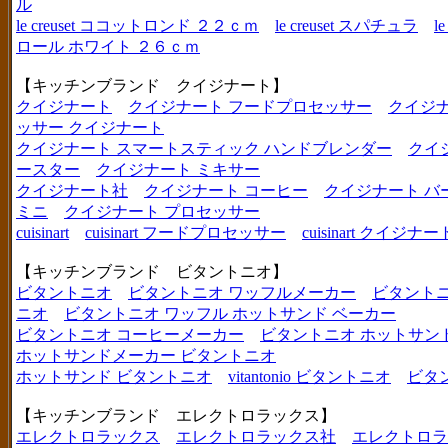
ル
le creuset ココットロンド ２２ｃｍ
le creuset スパチュラ
l
ロール ホワイト ２６ｃｍ
【キッチンブランド クイジナート】
クイジナート
クイジナート フードプロセッサー
クイジ
ッサー クイジナート
クイジナート スマートスティック ハンドブレンダー
クイ
ースター
クイジナート ミキサー
クイジナート社
クイジナート コーヒー
クイジナート バ
ミニ
クイジナート プロセッサー
cuisinart
cuisinart フードプロセッサー
cuisinart クイジナー
【キッチンブランド ビタントニオ】
ビタントニオ
ビタントニオ ワッフルメーカー
ビタントニ
ニオ
ビタントニオ ワッフル ホットサンド ベーカー
ビタントニオ コーヒーメーカー
ビタントニオ ホットサン
ホットサンドメーカー ビタントニオ
ホットサンド ビタントニオ
vitantonio ビタントニオ
ビタ
【キッチンブランド エレクトロラックス】
エレクトロラックス
エレクトロラックス社
エレクトロラ