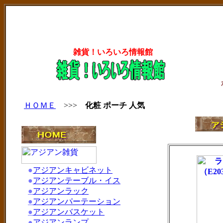
雑貨！いろいろ情報館
ＨＯＭＥ
>>>
化粧 ポーチ 人気
●
アジアンキャビネット
●
アジアンテーブル・イス
●
アジアンラック
●
アジアンパーテーション
●
アジアンバスケット
●
アジアンランプ