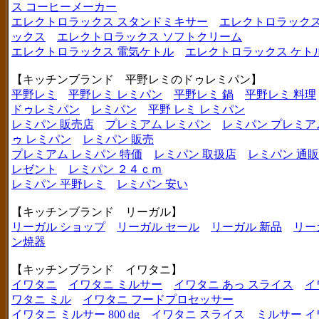
ス コーヒーメーカー
エレクトロラックス スタンドミキサー
エレクトロラックス
ックス
エレクトロラックス ソフトクリーム
エレクトロラックス 電気ケトル
エレクトロラックス ケト
【キッチンブランド 平野レミのドゥレミパン】
平野レミ
平野レミ レミパン
平野レミ 鍋
平野レミ 料理
ドゥレミパン
レミパン
平野 レミ レミパン
レミパン 販売店
プレミアム レミパン
レミパン プレミア
ゥ レミパン
レミパン 販売
プレミアム レミパン 特価
レミパン 取扱店
レミパン 通販
レゼント
レミパン ２４ｃｍ
レミパン 平野レミ
レミパン 安い
【キッチンブランド リーガル】
リーガル ショップ
リーガル セール
リーガル 新品
リー
ン焼器
【キッチンブランド イワタニ】
イワタニ
イワタニ ミルサー
イワタニ あっ スライス
イ
ワタニ ミル
イワタニ フードプロセッサー
イワタニ ミルサー 800 dg
イワタニ スライス
ミルサー イ