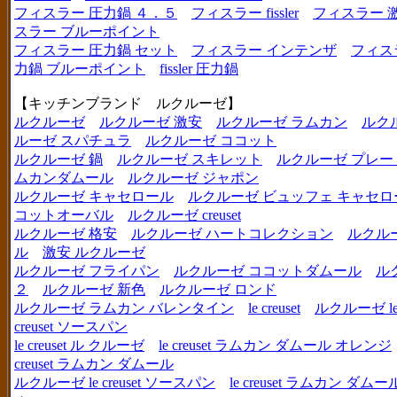
フィスラー 圧力鍋 ４．５
フィスラー fissler
フィスラー 
スラー ブルーポイント
フィスラー 圧力鍋 セット
フィスラー インテンザ
フィス
力鍋 ブルーポイント
fissler 圧力鍋
【キッチンブランド ルクルーゼ】
ルクルーゼ
ルクルーゼ 激安
ルクルーゼ ラムカン
ルク
ルーゼ スパチュラ
ルクルーゼ ココット
ルクルーゼ 鍋
ルクルーゼ スキレット
ルクルーゼ プレー
ムカンダムール
ルクルーゼ ジャポン
ルクルーゼ キャセロール
ルクルーゼ ビュッフェ キャセロ
コットオーバル
ルクルーゼ creuset
ルクルーゼ 格安
ルクルーゼ ハートコレクション
ルクル
ル
激安 ルクルーゼ
ルクルーゼ フライパン
ルクルーゼ ココットダムール
ル
２
ルクルーゼ 新色
ルクルーゼ ロンド
ルクルーゼ ラムカン バレンタイン
le creuset
ルクルーゼ le c
creuset ソースパン
le creuset ル クルーゼ
le creuset ラムカン ダムール オレンジ
creuset ラムカン ダムール
ルクルーゼ le creuset ソースパン
le creuset ラムカン 