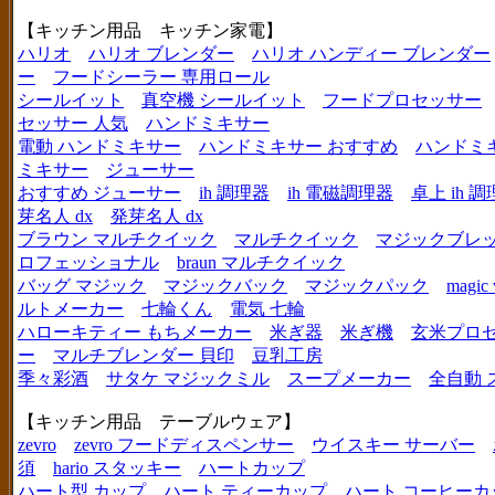
【キッチン用品 キッチン家電】
ハリオ
ハリオ ブレンダー
ハリオ ハンディー ブレンダー
ー
フードシーラー 専用ロール
シールイット
真空機 シールイット
フードプロセッサー
セッサー 人気
ハンドミキサー
電動 ハンドミキサー
ハンドミキサー おすすめ
ハンドミ
ミキサー
ジューサー
おすすめ ジューサー
ih 調理器
ih 電磁調理器
卓上 ih 
芽名人 dx
発芽名人 dx
ブラウン マルチクイック
マルチクイック
マジックブレ
ロフェッショナル
braun マルチクイック
バッグ マジック
マジックバック
マジックパック
magic 
ルトメーカー
七輪くん
電気 七輪
ハローキティー もちメーカー
米ぎ器
米ぎ機
玄米プロ
ー
マルチブレンダー 貝印
豆乳工房
季々彩酒
サタケ マジックミル
スープメーカー
全自動 
【キッチン用品 テーブルウェア】
zevro
zevro フードディスペンサー
ウイスキー サーバー
須
hario スタッキー
ハートカップ
ハート型 カップ
ハート ティーカップ
ハート コーヒーカ