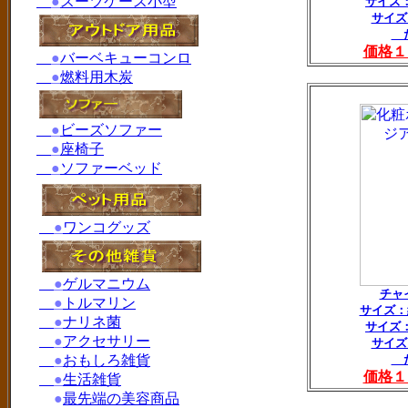
●
スーツケース小型
サイズ：
サイズ
た
価格１
●
バーベキューコンロ
●
燃料用木炭
●
ビーズソファー
●
座椅子
●
ソファーベッド
●
ワンコグッズ
●
ゲルマニウム
チャ
●
トルマリン
サイズ：
●
ナリネ菌
サイズ：
●
アクセサリー
サイズ
●
おもしろ雑貨
た
価格１
●
生活雑貨
●
最先端の美容商品