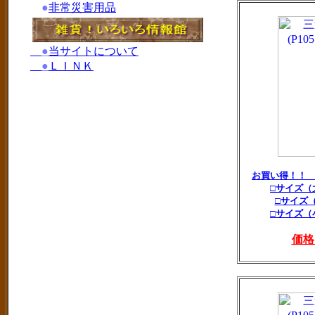
●
非常災害用品
●
当サイトについて
●
ＬＩＮＫ
お買い得！！
□サイズ（
□サイズ
□サイズ（
価格