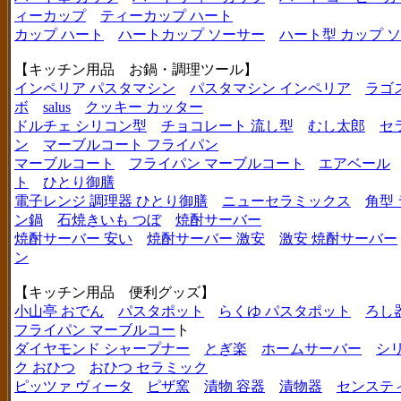
ィーカップ
ティーカップ ハート
カップ ハート
ハートカップ ソーサー
ハート型 カップ 
【キッチン用品 お鍋・調理ツール】
インペリア パスタマシン
パスタマシン インペリア
ラゴ
ボ
salus
クッキー カッター
ドルチェ シリコン型
チョコレート 流し型
むし太郎
セ
ン
マーブルコート フライパン
マーブルコート
フライパン マーブルコート
エアベール
ト
ひとり御膳
電子レンジ 調理器 ひとり御膳
ニューセラミックス
角型
ン鍋
石焼きいも つぼ
焼酎サーバー
焼酎サーバー 安い
焼酎サーバー 激安
激安 焼酎サーバー
ン
【キッチン用品 便利グッズ】
小山亭 おでん
パスタポット
らくゆ パスタポット
ろし
フライパン マーブルコー
ト
ダイヤモンド シャープナー
とぎ楽
ホームサーバー
シ
ク おひつ
おひつ セラミック
ピッツァ ヴィータ
ピザ窯
漬物 容器
漬物器
センステ