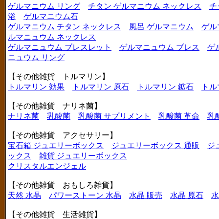
ゲルマニウム リング
チタン ゲルマニウム ネックレス
チ
浴
ゲルマニウム石
ゲルマニウム チタン ネックレス
風呂 ゲルマニウム
ゲル
ルマニュウム ネックレス
ゲルマニュウム ブレスレット
ゲルマニュウム ブレス
ゲ
ニュウム リング
【その他雑貨 トルマリン】
トルマリン 効果
トルマリン 原石
トルマリン 鉱石
トル
【その他雑貨 ナリネ菌】
ナリネ菌
乳酸菌
乳酸菌 サプリメント
乳酸菌 革命
乳
【その他雑貨 アクセサリー】
宝石箱 ジュエリーボックス
ジュエリーボックス 通販
ジ
ックス
雑貨 ジュエリーボックス
クリスタルエンジェル
【その他雑貨 おもしろ雑貨】
天然 水晶
パワーストーン 水晶
水晶 販売
水晶 原石
水
【その他雑貨 生活雑貨】