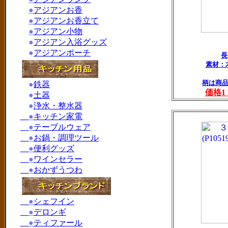
●
アジアンお香
●
アジアンお香立て
●
アジアン小物
●
アジアン入浴グッズ
●
アジアンポーチ
素材：
柄は商
●
鉄器
価格
●
土器
●
浄水・整水器
●
キッチン家電
●
テーブルウェア
●
お鍋・調理ツール
●
便利グッズ
●
ワインセラー
●
おかずうつわ
●
シェフイン
●
デロンギ
●
ティファール