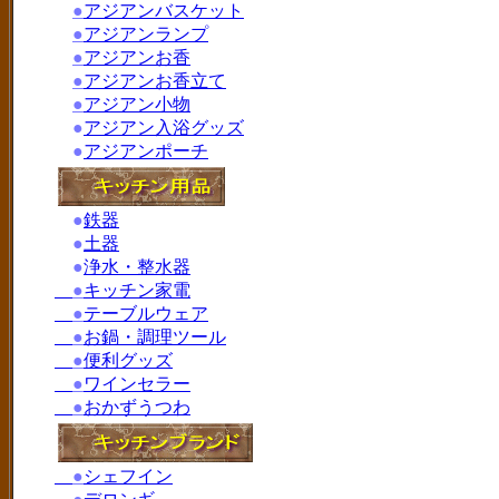
●
アジアンバスケット
●
アジアンランプ
●
アジアンお香
●
アジアンお香立て
●
アジアン小物
●
アジアン入浴グッズ
●
アジアンポーチ
●
鉄器
●
土器
●
浄水・整水器
●
キッチン家電
●
テーブルウェア
●
お鍋・調理ツール
●
便利グッズ
●
ワインセラー
●
おかずうつわ
●
シェフイン