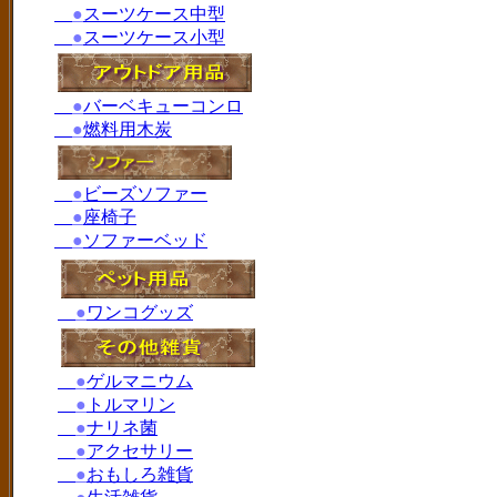
●
スーツケース中型
●
スーツケース小型
●
バーベキューコンロ
●
燃料用木炭
●
ビーズソファー
●
座椅子
●
ソファーベッド
●
ワンコグッズ
●
ゲルマニウム
●
トルマリン
●
ナリネ菌
●
アクセサリー
●
おもしろ雑貨