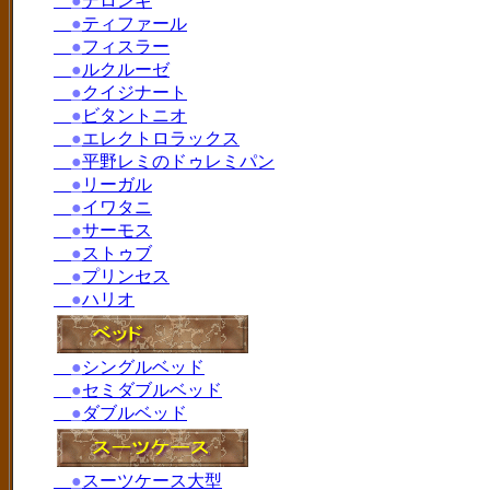
●
デロンギ
●
ティファール
●
フィスラー
●
ルクルーゼ
●
クイジナート
●
ビタントニオ
●
エレクトロラックス
●
平野レミのドゥレミパン
●
リーガル
●
イワタニ
●
サーモス
●
ストゥブ
●
プリンセス
●
ハリオ
●
シングルベッド
●
セミダブルベッド
●
ダブルベッド
●
スーツケース大型