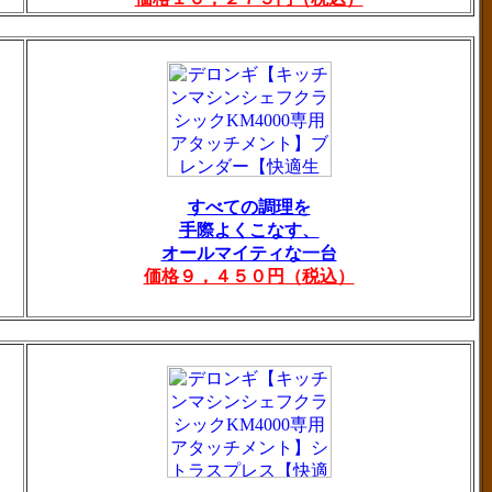
すべての調理を
手際よくこなす、
オールマイティな一台
価格９，４５０円（税込）