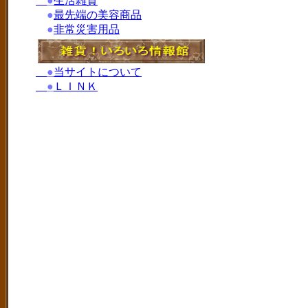
●
生活雑貨
●
最先端の美容商品
●
非常災害用品
●
当サイトについて
●
ＬＩＮＫ