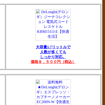
大容量1.7リットルで
人数が多くても
しっかり対応。
価格８，５００円（税込）