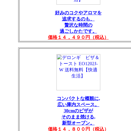
好みのコクやアロマを
追求するのも、
贅沢な時間の
過ごしかたです。
価格１４，４９０円（税込）
コンパクトな概観に,
広い庫内スペース。
30cmのピザが
そのまま焼ける,
新型オーブン。
価格１４，８００円（税込）