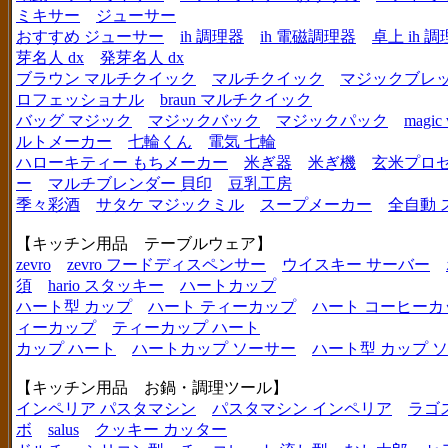
ミキサー
ジューサー
おすすめ ジューサー
ih 調理器
ih 電磁調理器
卓上 ih 
芽名人 dx
発芽名人 dx
ブラウン マルチクイック
マルチクイック
マジックブレ
ロフェッショナル
braun マルチクイック
バッグ マジック
マジックバック
マジックパック
magic 
ルトメーカー
七輪くん
電気 七輪
ハローキティー もちメーカー
米ぎ器
米ぎ機
玄米プロ
ー
マルチブレンダー 貝印
豆乳工房
季々彩酒
サタケ マジックミル
スープメーカー
全自動 
【キッチン用品 テーブルウェア】
zevro
zevro フードディスペンサー
ウイスキー サーバー
須
hario スタッキー
ハートカップ
ハート型 カップ
ハート ティーカップ
ハート コーヒーカ
ィーカップ
ティーカップ ハート
カップ ハート
ハートカップ ソーサー
ハート型 カップ 
【キッチン用品 お鍋・調理ツール】
インペリア パスタマシン
パスタマシン インペリア
ラゴ
ボ
salus
クッキー カッター