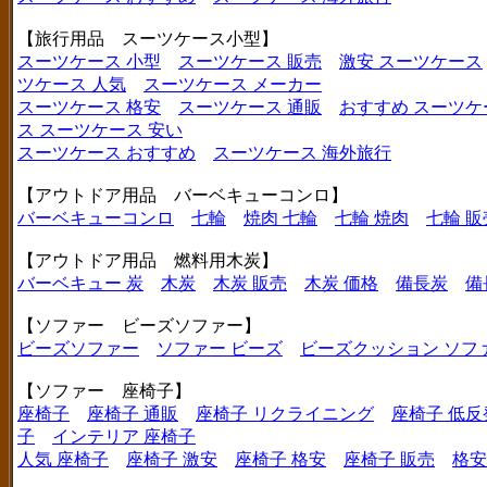
【旅行用品 スーツケース小型】
スーツケース 小型
スーツケース 販売
激安 スーツケース
ツケース 人気
スーツケース メーカー
スーツケース 格安
スーツケース 通販
おすすめ スーツケ
ス
スーツケース 安い
スーツケース おすすめ
スーツケース 海外旅行
【アウトドア用品 バーベキューコンロ】
バーベキューコンロ
七輪
焼肉 七輪
七輪 焼肉
七輪 販
【アウトドア用品 燃料用木炭】
バーベキュー 炭
木炭
木炭 販売
木炭 価格
備長炭
備
【ソファー ビーズソファー】
ビーズソファー
ソファー ビーズ
ビーズクッション ソフ
【ソファー 座椅子】
座椅子
座椅子 通販
座椅子 リクライニング
座椅子 低反
子
インテリア 座椅子
人気 座椅子
座椅子 激安
座椅子 格安
座椅子 販売
格安