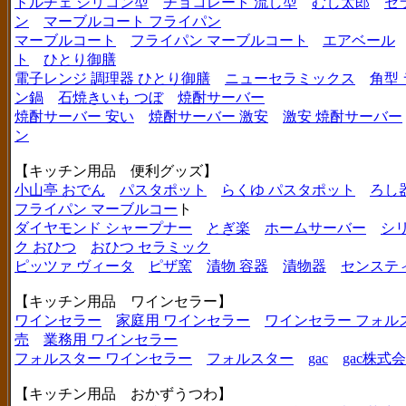
ドルチェ シリコン型
チョコレート 流し型
むし太郎
セ
ン
マーブルコート フライパン
マーブルコート
フライパン マーブルコート
エアベール
ト
ひとり御膳
電子レンジ 調理器 ひとり御膳
ニューセラミックス
角型
ン鍋
石焼きいも つぼ
焼酎サーバー
焼酎サーバー 安い
焼酎サーバー 激安
激安 焼酎サーバー
ン
【キッチン用品 便利グッズ】
小山亭 おでん
パスタポット
らくゆ パスタポット
ろし
フライパン マーブルコー
ト
ダイヤモンド シャープナー
とぎ楽
ホームサーバー
シ
ク おひつ
おひつ セラミック
ピッツァ ヴィータ
ピザ窯
漬物 容器
漬物器
センステ
【キッチン用品 ワインセラー】
ワインセラー
家庭用 ワインセラー
ワインセラー フォル
売
業務用 ワインセラー
フォルスター ワインセラー
フォルスター
gac
gac株式
【キッチン用品 おかずうつわ】