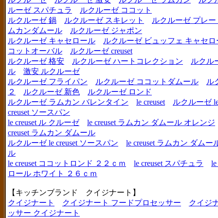
ルーゼ スパチュラ
ルクルーゼ ココット
ルクルーゼ 鍋
ルクルーゼ スキレット
ルクルーゼ プレー
ムカンダムール
ルクルーゼ ジャポン
ルクルーゼ キャセロール
ルクルーゼ ビュッフェ キャセロ
コットオーバル
ルクルーゼ creuset
ルクルーゼ 格安
ルクルーゼ ハートコレクション
ルクル
ル
激安 ルクルーゼ
ルクルーゼ フライパン
ルクルーゼ ココットダムール
ル
２
ルクルーゼ 新色
ルクルーゼ ロンド
ルクルーゼ ラムカン バレンタイン
le creuset
ルクルーゼ le c
creuset ソースパン
le creuset ル クルーゼ
le creuset ラムカン ダムール オレンジ
creuset ラムカン ダムール
ルクルーゼ le creuset ソースパン
le creuset ラムカン 
ル
le creuset ココットロンド ２２ｃｍ
le creuset スパチュラ
l
ロール ホワイト ２６ｃｍ
【キッチンブランド クイジナート】
クイジナート
クイジナート フードプロセッサー
クイジ
ッサー クイジナート