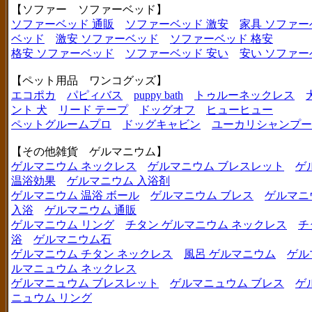
【ソファー ソファーベッド】
ソファーベッド 通販
ソファーベッド 激安
家具 ソファー
ベッド
激安 ソファーベッド
ソファーベッド 格安
格安 ソファーベッド
ソファーベッド 安い
安い ソファー
【ペット用品 ワンコグッズ】
エコポカ
パピィバス
puppy bath
トゥルーネックレス
ント 犬
リード テープ
ドッグオフ
ヒューヒュー
ペットグルームプロ
ドッグキャビン
ユーカリシャンプー
【その他雑貨 ゲルマニウム】
ゲルマニウム ネックレス
ゲルマニウム ブレスレット
ゲ
温浴効果
ゲルマニウム 入浴剤
ゲルマニウム 温浴 ボール
ゲルマニウム ブレス
ゲルマニ
入浴
ゲルマニウム 通販
ゲルマニウム リング
チタン ゲルマニウム ネックレス
チ
浴
ゲルマニウム石
ゲルマニウム チタン ネックレス
風呂 ゲルマニウム
ゲル
ルマニュウム ネックレス
ゲルマニュウム ブレスレット
ゲルマニュウム ブレス
ゲ
ニュウム リング