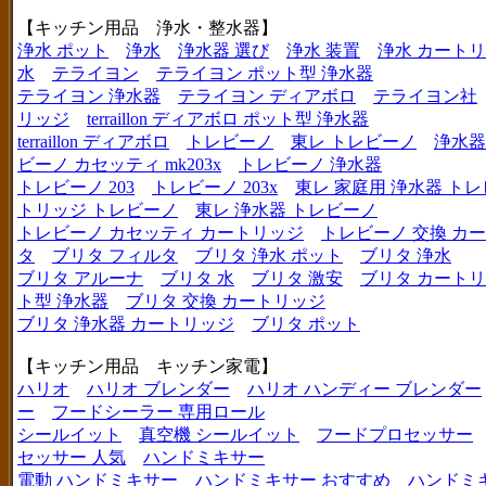
【キッチン用品 浄水・整水器】
浄水 ポット
浄水
浄水器 選び
浄水 装置
浄水 カート
水
テライヨン
テライヨン ポット型 浄水器
テライヨン 浄水器
テライヨン ディアボロ
テライヨン社
リッジ
terraillon ディアボロ ポット型 浄水器
terraillon ディアボロ
トレビーノ
東レ トレビーノ
浄水器
ビーノ カセッティ mk203x
トレビーノ 浄水器
トレビーノ 203
トレビーノ 203x
東レ 家庭用 浄水器 ト
トリッジ トレビーノ
東レ 浄水器 トレビーノ
トレビーノ カセッティ カートリッジ
トレビーノ 交換 カ
タ
ブリタ フィルタ
ブリタ 浄水 ポット
ブリタ 浄水
ブリタ アルーナ
ブリタ 水
ブリタ 激安
ブリタ カートリ
ト型 浄水器
ブリタ 交換 カートリッジ
ブリタ 浄水器 カートリッジ
ブリタ ポット
【キッチン用品 キッチン家電】
ハリオ
ハリオ ブレンダー
ハリオ ハンディー ブレンダー
ー
フードシーラー 専用ロール
シールイット
真空機 シールイット
フードプロセッサー
セッサー 人気
ハンドミキサー
電動 ハンドミキサー
ハンドミキサー おすすめ
ハンドミ