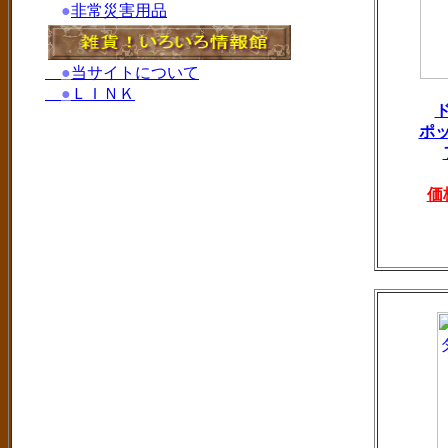
●
非常災害用品
●
当サイトについて
●
ＬＩＮＫ
ポ
価