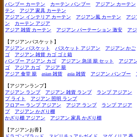
バンブー カーテン
カーテン バンブー
アジアン カーテン
テン
アジア 家具 カーテン
アジアン インテリア カーテン
アジアン風 カーテン
アジ
ン
カーテン アジア
アジア 雑貨 カーテン
アジアン パーテーション 激安
アジ
【アジアンバスケット】
アジアン バスケット
バスケット アジアン
アジアン かご
ゴ
アジアン 雑貨 カゴ ゴミ箱
バンブー アジアン カゴ
アジアン 急須 籠 セット
アジアン
ゴ
アジア カゴ
アジア 籠
アジア 食堂 籠
asian 雑貨
asia 雑貨
アジアン バンブー
【アジアンランプ】
アジアン ランプ
アジアン 雑貨 ランプ
ランプ アジアン
プ ライト
アジアン 照明 ランプ
フロアー ランプ アジアン
アジア ランプ
ランプ アジア
プ
アジアン かざり棚
かざり棚 アジアン
アジアン 家具 かざり棚
【アジアンお香】
ドラゴンブラッド
スピリチュアルガイド
マグノリア 香