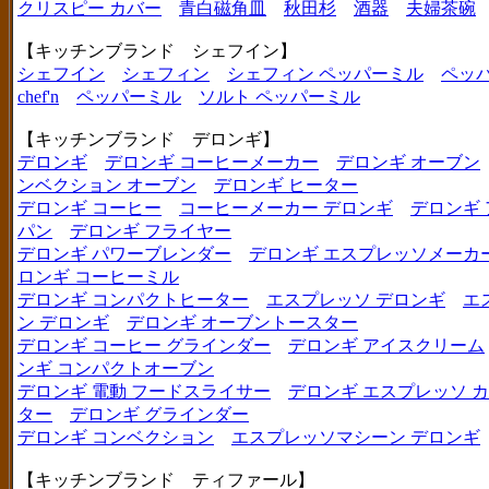
クリスピー カバー
青白磁角皿
秋田杉
酒器
夫婦茶碗
【キッチンブランド シェフイン】
シェフイン
シェフィン
シェフィン ペッパーミル
ペッ
chef'n
ペッパーミル
ソルト ペッパーミル
【キッチンブランド デロンギ】
デロンギ
デロンギ コーヒーメーカー
デロンギ オーブン
ンベクション オーブン
デロンギ ヒーター
デロンギ コーヒー
コーヒーメーカー デロンギ
デロンギ
パン
デロンギ フライヤー
デロンギ パワーブレンダー
デロンギ エスプレッソメーカ
ロンギ コーヒーミル
デロンギ コンパクトヒーター
エスプレッソ デロンギ
エ
ン デロンギ
デロンギ オーブントースター
デロンギ コーヒー グラインダー
デロンギ アイスクリーム
ンギ コンパクトオーブン
デロンギ 電動 フードスライサー
デロンギ エスプレッソ 
ター
デロンギ グラインダー
デロンギ コンベクション
エスプレッソマシーン デロンギ
【キッチンブランド ティファール】