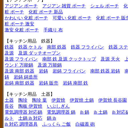
アジアン ポーチ
アジアン 雑貨 ポーチ
シェル ポーチ
化
粧 ポーチ
化粧 ポーチ 新品
かわいい 化粧 ポーチ
可愛い 化粧 ポーチ
化粧 ポーチ 販
粧 ポーチ 激安
激安 化粧 ポーチ
手織り 布
【キッチン用品 鉄器】
鉄器
鉄器 ケトル
南部 鉄器
鉄器 フライパン
鉄器 ス
及源
及源 ダッチオーブン
及源 フライパン
南部 鉄 及源 クックトップ
及源 天火
ウンド 万能鍋
及源 万能鍋
及源 南部 鉄器
岩鋳
岩鋳 フライパン
南部 鉄器 岩鋳
鋳
岩鋳 鋳造所
岩鋳 南部 鉄器
岩鋳 販売
岩鋳 南部 鉄
【キッチン用品 土器】
土器
陶珍
陶珍 葉
伊賀焼
伊賀焼 土鍋
伊賀焼 長谷園
長谷
陶板 伊賀焼
いぶしぎん
電気調理器 対応鍋
電気調理器 鍋
ih 鍋
ih 土鍋
ih 対応
ルト
土鍋 ih 対応
鍋 ih
ih 対応 調理器具
ふっくら ご飯
白磁蓋 砲