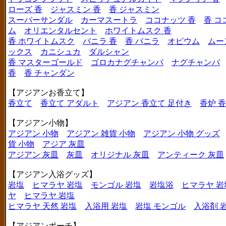
ローズ 香
ジャスミン 香
香 ジャスミン
スーパーサンダル
カーマスートラ
ココナッツ 香
香 コ
ム
オリエンタルセント
ホワイトムスク 香
香 ホワイトムスク
バニラ 香
香 バニラ
オピウム
ムー
ックス
カニシュカ
ダルシャン
香 マスターゴールド
ゴロカナグチャンパ
ナグチャンパ
香
香 チャンダン
【アジアンお香立て】
香立て
香立て アダルト
アジアン 香立て 足付き
香炉 
【アジアン小物】
アジアン 小物
アジアン 雑貨 小物
アジアン 小物 グッズ
貨 小物
アジア 灰皿
アジアン 灰皿
灰皿
オリジナル 灰皿
アンティーク 灰皿
【アジアン入浴グッズ】
岩塩
ヒマラヤ 岩塩
モンゴル 岩塩
岩塩浴
ヒマラヤ 岩
ヤ
ヒマラヤ 岩塩
ヒマラヤ 天然 岩塩
入浴用 岩塩
岩塩 モンゴル
入浴剤 
【アジアンポーチ】