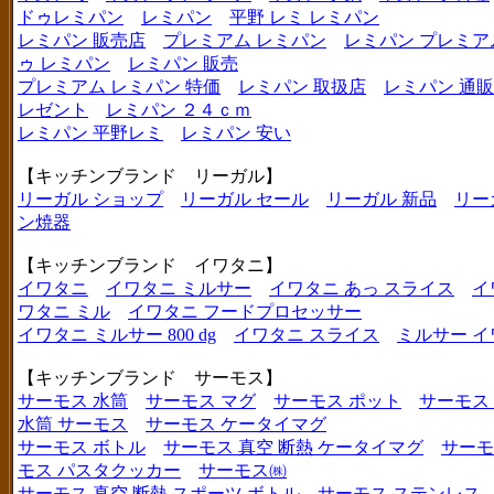
ドゥレミパン
レミパン
平野 レミ レミパン
レミパン 販売店
プレミアム レミパン
レミパン プレミア
ゥ レミパン
レミパン 販売
プレミアム レミパン 特価
レミパン 取扱店
レミパン 通販
レゼント
レミパン ２４ｃｍ
レミパン 平野レミ
レミパン 安い
【キッチンブランド リーガル】
リーガル ショップ
リーガル セール
リーガル 新品
リー
ン焼器
【キッチンブランド イワタニ】
イワタニ
イワタニ ミルサー
イワタニ あっ スライス
イ
ワタニ ミル
イワタニ フードプロセッサー
イワタニ ミルサー 800 dg
イワタニ スライス
ミルサー イ
【キッチンブランド サーモス】
サーモス 水筒
サーモス マグ
サーモス ポット
サーモス
水筒 サーモス
サーモス ケータイマグ
サーモス ボトル
サーモス 真空 断熱 ケータイマグ
サーモ
モス パスタクッカー
サーモス㈱
サーモス 真空 断熱 スポーツ ボトル
サーモス ステンレス