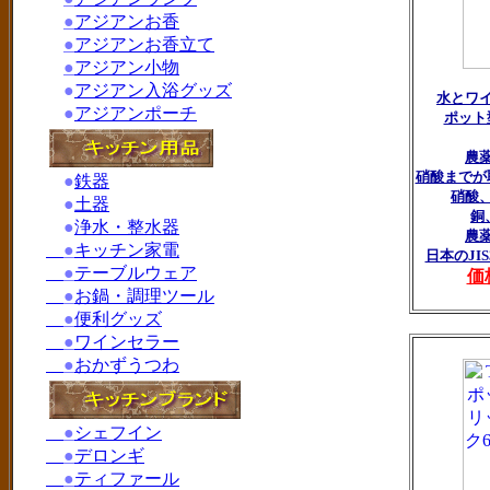
●
アジアンお香
●
アジアンお香立て
●
アジアン小物
●
アジアン入浴グッズ
水とワ
●
アジアンポーチ
ポット
農
硝酸までが
●
鉄器
硝酸
●
土器
銅
●
浄水・整水器
農
●
キッチン家電
日本のJI
●
テーブルウェア
価
●
お鍋・調理ツール
●
便利グッズ
●
ワインセラー
●
おかずうつわ
●
シェフイン
●
デロンギ
●
ティファール