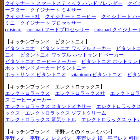
クイジナート スマートスティック ハンドブレンダー
クイ
ースター
クイジナート ミキサー
クイジナート社
クイジナート コーヒー
クイジナート バ
ミニ
クイジナート プロセッサー
cuisinart
cuisinart フードプロセッサー
cuisinart クイジナー
【キッチンブランド ビタントニオ】
ビタントニオ
ビタントニオ ワッフルメーカー
ビタントニ
ニオ
ビタントニオ ワッフル ホットサンド ベーカー
ビタントニオ コーヒーメーカー
ビタントニオ ホットサン
ホットサンドメーカー ビタントニオ
ホットサンド ビタントニオ
vitantonio ビタントニオ
ビタ
【キッチンブランド エレクトロラックス】
エレクトロラックス
エレクトロラックス社
エレクトロラ
ス コーヒーメーカー
エレクトロラックス スタンドミキサー
エレクトロラックス
ックス
エレクトロラックス ソフトクリーム
エレクトロラックス 電気ケトル
エレクトロラックス ケト
【キッチンブランド 平野レミのドゥレミパン】
平野レミ
平野レミ レミパン
平野レミ 鍋
平野レミ 料理