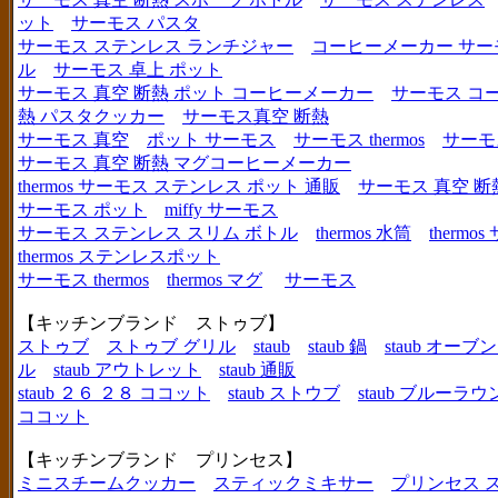
ット
サーモス パスタ
サーモス ステンレス ランチジャー
コーヒーメーカー サー
ル
サーモス 卓上 ポット
サーモス 真空 断熱 ポット コーヒーメーカー
サーモス コ
熱 パスタクッカー
サーモス真空 断熱
サーモス 真空
ポット サーモス
サーモス thermos
サーモ
サーモス 真空 断熱 マグコーヒーメーカー
thermos サーモス ステンレス ポット 通販
サーモス 真空 断
サーモス ポット
miffy サーモス
サーモス ステンレス スリム ボトル
thermos 水筒
thermo
thermos ステンレスポット
サーモス thermos
thermos マグ
サーモス
【キッチンブランド ストゥブ】
ストゥブ
ストゥブ グリル
staub
staub 鍋
staub オー
ル
staub アウトレット
staub 通販
staub ２６ ２８ ココット
staub ストウブ
staub ブルーラ
ココット
【キッチンブランド プリンセス】
ミニスチームクッカー
スティックミキサー
プリンセス 