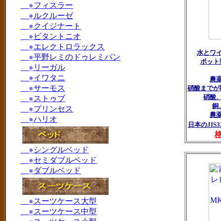
●
フィスラー
●
ルクルーゼ
●
クイジナート
●
ビタントニオ
●
エレクトロラックス
水とワ
●
平野レミのドゥレミパン
ポット
●
リーガル
●
イワタニ
農
●
サーモス
硝酸までが
硝酸
●
ストゥブ
銅
●
プリンセス
農
●
ハリオ
日本のJIS
●
シングルベッド
●
セミダブルベッド
●
ダブルベッド
●
スーツケース大型
●
スーツケース中型