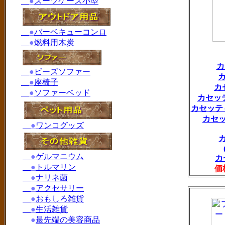
●
スーツケース小型
●
バーベキューコンロ
●
燃料用木炭
カ
●
ビーズソファー
カ
●
座椅子
カ
●
ソファーベッド
カセッテ
カセッティ
カセッ
●
ワンコグッズ
●
ゲルマニウム
カ
●
トルマリン
価
●
ナリネ菌
●
アクセサリー
●
おもしろ雑貨
●
生活雑貨
●
最先端の美容商品