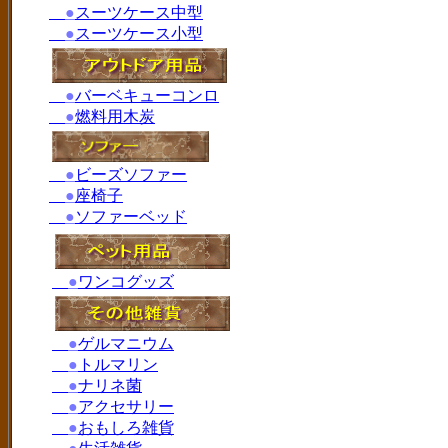
●
スーツケース中型
●
スーツケース小型
●
バーベキューコンロ
●
燃料用木炭
●
ビーズソファー
●
座椅子
●
ソファーベッド
●
ワンコグッズ
●
ゲルマニウム
●
トルマリン
●
ナリネ菌
●
アクセサリー
●
おもしろ雑貨