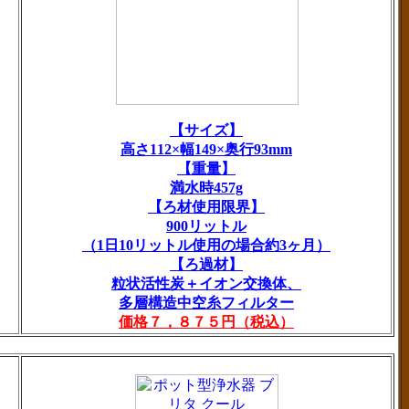
【サイズ】
高さ112×幅149×奥行93mm
【重量】
満水時457g
【ろ材使用限界】
900リットル
（1日10リットル使用の場合約3ヶ月）
【ろ過材】
粒状活性炭＋イオン交換体、
多層構造中空糸フィルター
価格７，８７５円（税込）