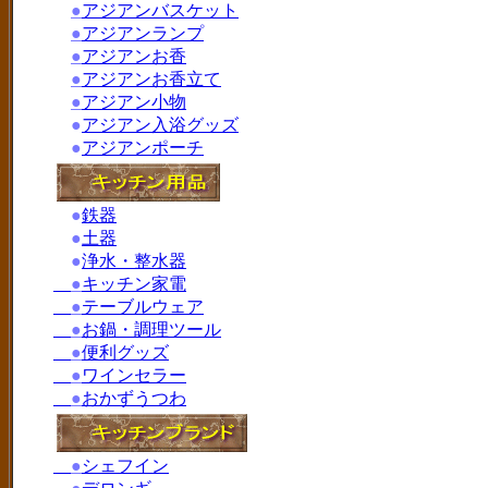
●
アジアンバスケット
●
アジアンランプ
●
アジアンお香
●
アジアンお香立て
●
アジアン小物
●
アジアン入浴グッズ
●
アジアンポーチ
●
鉄器
●
土器
●
浄水・整水器
●
キッチン家電
●
テーブルウェア
●
お鍋・調理ツール
●
便利グッズ
●
ワインセラー
●
おかずうつわ
●
シェフイン