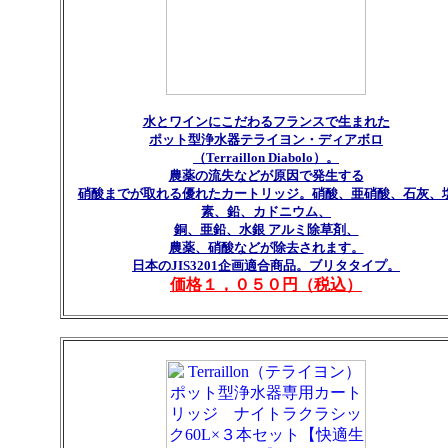
水とワインにこだわるフランスで生まれた
ポット型浄水器テライヨン・ディアボロ
（Terraillon Diabolo）。
農薬の流失などが原因で発生する
硝酸までが取れる優れたカートリッジ。硝酸、亜硝酸、石灰、
素、鉛、カドニウム、
銅、亜鉛、水銀 アルミ除草剤、
農薬、硝酸などが除去されます。
日本のJIS3201企画適合商品。ブリタタイプ。
価格１，０５０円（税込）