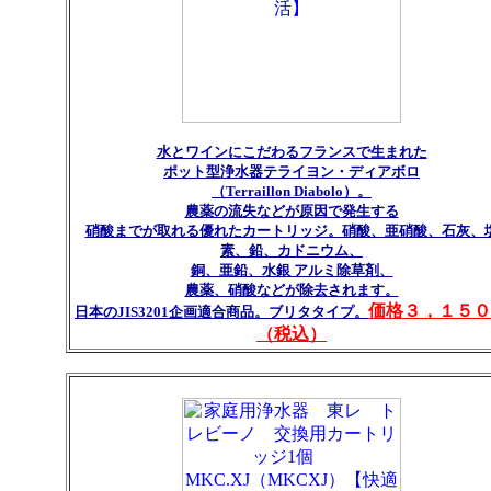
水とワインにこだわるフランスで生まれた
ポット型浄水器テライヨン・ディアボロ
（Terraillon Diabolo）。
農薬の流失などが原因で発生する
硝酸までが取れる優れたカートリッジ。硝酸、亜硝酸、石灰、
素、鉛、カドニウム、
銅、亜鉛、水銀 アルミ除草剤、
農薬、硝酸などが除去されます。
価格３，１５０
日本のJIS3201企画適合商品。ブリタタイプ。
（税込）