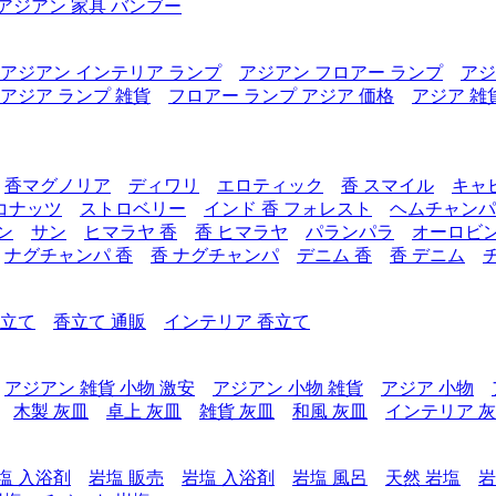
アジアン 家具 バンブー
アジアン インテリア ランプ
アジアン フロアー ランプ
アジ
アジア ランプ 雑貨
フロアー ランプ アジア 価格
アジア 雑
香マグノリア
ディワリ
エロティック
香 スマイル
キャ
コナッツ
ストロベリー
インド 香 フォレスト
ヘムチャンパ
ン
サン
ヒマラヤ 香
香 ヒマラヤ
パランパラ
オーロビ
ナグチャンパ 香
香 ナグチャンパ
デニム 香
香 デニム
香立て
香立て 通販
インテリア 香立て
アジアン 雑貨 小物 激安
アジアン 小物 雑貨
アジア 小物
木製 灰皿
卓上 灰皿
雑貨 灰皿
和風 灰皿
インテリア 
塩 入浴剤
岩塩 販売
岩塩 入浴剤
岩塩 風呂
天然 岩塩
岩