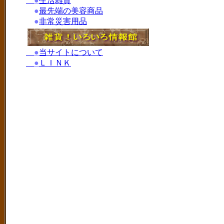
●
生活雑貨
●
最先端の美容商品
●
非常災害用品
●
当サイトについて
●
ＬＩＮＫ