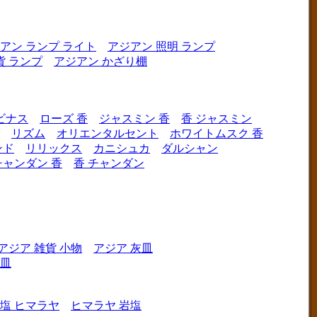
アン ランプ ライト
アジアン 照明 ランプ
貨 ランプ
アジアン かざり棚
ビナス
ローズ 香
ジャスミン 香
香 ジャスミン
リズム
オリエンタルセント
ホワイトムスク 香
ンド
リリックス
カニシュカ
ダルシャン
チャンダン 香
香 チャンダン
アジア 雑貨 小物
アジア 灰皿
灰皿
塩 ヒマラヤ
ヒマラヤ 岩塩