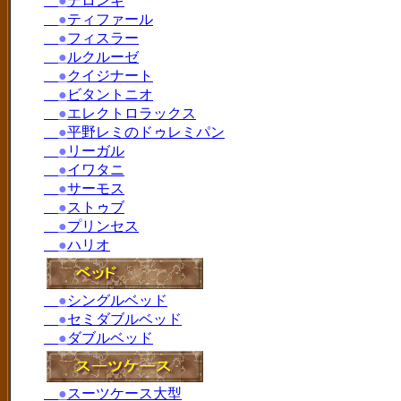
●
デロンギ
●
ティファール
●
フィスラー
●
ルクルーゼ
●
クイジナート
●
ビタントニオ
●
エレクトロラックス
●
平野レミのドゥレミパン
●
リーガル
●
イワタニ
●
サーモス
●
ストゥブ
●
プリンセス
●
ハリオ
●
シングルベッド
●
セミダブルベッド
●
ダブルベッド
●
スーツケース大型