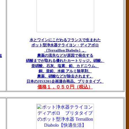
水とワインにこだわるフランスで生まれた
ポット型浄水器テライヨン・ディアボロ
（Terraillon Diabolo）。
農薬の流失などが原因で発生する
塩
硝酸までが取れる優れたカートリッジ。硝酸、
亜硝酸、石灰、塩素、鉛、カドニウム、
銅、亜鉛、水銀 アルミ除草剤、
農薬、硝酸などが除去されます。
日本のJIS3201企画適合商品。ブリタタイプ。
価格１，０５０円（税込）