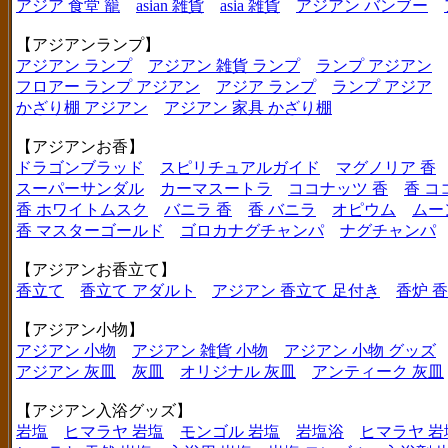
アジア 食堂 籠
asian 雑貨
asia 雑貨
アジアン バンブー
【アジアンランプ】
アジアン ランプ
アジアン 雑貨 ランプ
ランプ アジアン
フロアー ランプ アジアン
アジア ランプ
ランプ アジア
かざり棚 アジアン
アジアン 家具 かざり棚
【アジアンお香】
ドラゴンブラッド
スピリチュアルガイド
マグノリア 香
スーパーサンダル
カーマスートラ
ココナッツ 香
香 コ
香 ホワイトムスク
バニラ 香
香 バニラ
オピウム
ムー
香 マスターゴールド
ゴロカナグチャンパ
ナグチャンパ
【アジアンお香立て】
香立て
香立て アダルト
アジアン 香立て 足付き
香炉 
【アジアン小物】
アジアン 小物
アジアン 雑貨 小物
アジアン 小物 グッズ
アジアン 灰皿
灰皿
オリジナル 灰皿
アンティーク 灰皿
【アジアン入浴グッズ】
岩塩
ヒマラヤ 岩塩
モンゴル 岩塩
岩塩浴
ヒマラヤ 岩