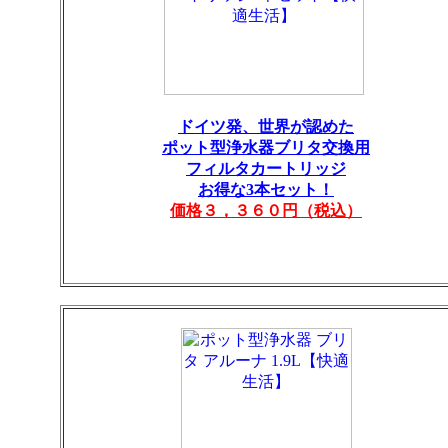
ドイツ発、世界が認めた
ポット型浄水器ブリタ交換用
フィルタカートリッジ
お得な3本セット！
価格３，３６０円（税込）