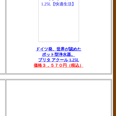
ドイツ発、世界が認めた
ポット型浄水器。
ブリタ アクール 1.25L
価格３，５７０円（税込）