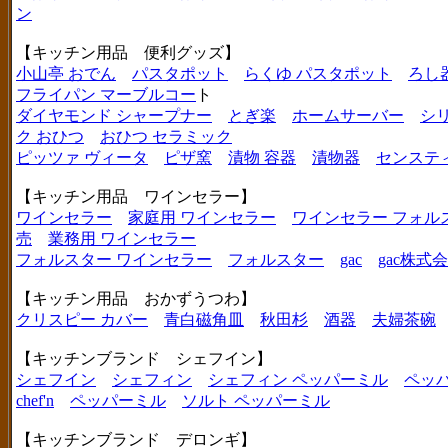
ン
【キッチン用品 便利グッズ】
小山亭 おでん
パスタポット
らくゆ パスタポット
ろし
フライパン マーブルコー
ト
ダイヤモンド シャープナー
とぎ楽
ホームサーバー
シ
ク おひつ
おひつ セラミック
ピッツァ ヴィータ
ピザ窯
漬物 容器
漬物器
センステ
【キッチン用品 ワインセラー】
ワインセラー
家庭用 ワインセラー
ワインセラー フォル
売
業務用 ワインセラー
フォルスター ワインセラー
フォルスター
gac
gac株式
【キッチン用品 おかずうつわ】
クリスピー カバー
青白磁角皿
秋田杉
酒器
夫婦茶碗
【キッチンブランド シェフイン】
シェフイン
シェフィン
シェフィン ペッパーミル
ペッ
chef'n
ペッパーミル
ソルト ペッパーミル
【キッチンブランド デロンギ】