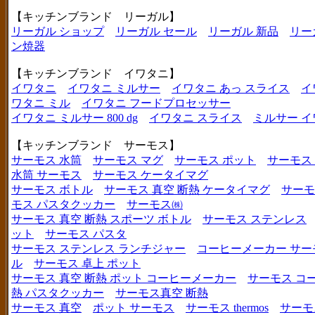
【キッチンブランド リーガル】
リーガル ショップ
リーガル セール
リーガル 新品
リー
ン焼器
【キッチンブランド イワタニ】
イワタニ
イワタニ ミルサー
イワタニ あっ スライス
イ
ワタニ ミル
イワタニ フードプロセッサー
イワタニ ミルサー 800 dg
イワタニ スライス
ミルサー イ
【キッチンブランド サーモス】
サーモス 水筒
サーモス マグ
サーモス ポット
サーモス
水筒 サーモス
サーモス ケータイマグ
サーモス ボトル
サーモス 真空 断熱 ケータイマグ
サーモ
モス パスタクッカー
サーモス㈱
サーモス 真空 断熱 スポーツ ボトル
サーモス ステンレス
ット
サーモス パスタ
サーモス ステンレス ランチジャー
コーヒーメーカー サー
ル
サーモス 卓上 ポット
サーモス 真空 断熱 ポット コーヒーメーカー
サーモス コ
熱 パスタクッカー
サーモス真空 断熱
サーモス 真空
ポット サーモス
サーモス thermos
サーモ