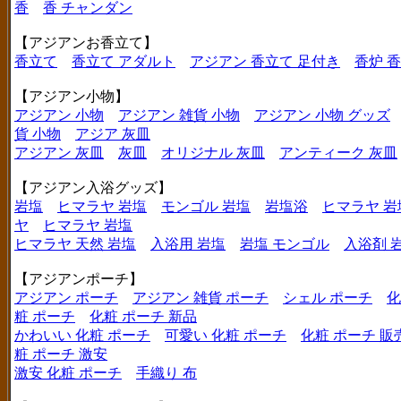
香
香 チャンダン
【アジアンお香立て】
香立て
香立て アダルト
アジアン 香立て 足付き
香炉 
【アジアン小物】
アジアン 小物
アジアン 雑貨 小物
アジアン 小物 グッズ
貨 小物
アジア 灰皿
アジアン 灰皿
灰皿
オリジナル 灰皿
アンティーク 灰皿
【アジアン入浴グッズ】
岩塩
ヒマラヤ 岩塩
モンゴル 岩塩
岩塩浴
ヒマラヤ 岩
ヤ
ヒマラヤ 岩塩
ヒマラヤ 天然 岩塩
入浴用 岩塩
岩塩 モンゴル
入浴剤 
【アジアンポーチ】
アジアン ポーチ
アジアン 雑貨 ポーチ
シェル ポーチ
化
粧 ポーチ
化粧 ポーチ 新品
かわいい 化粧 ポーチ
可愛い 化粧 ポーチ
化粧 ポーチ 販
粧 ポーチ 激安
激安 化粧 ポーチ
手織り 布