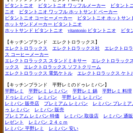
ビタントニオ
ビタントニオ ワッフルメーカー
ビタントニ
ニオ
ビタントニオ ワッフル ホットサンド ベーカー
ビタントニオ コーヒーメーカー
ビタントニオ ホットサン
ホットサンドメーカー ビタントニオ
ホットサンド ビタントニオ
vitantonio ビタントニオ
ビタ
【キッチンブランド エレクトロラックス】
エレクトロラックス
エレクトロラックス社
エレクトロラ
ス コーヒーメーカー
エレクトロラックス スタンドミキサー
エレクトロラックス
ックス
エレクトロラックス ソフトクリーム
エレクトロラックス 電気ケトル
エレクトロラックス ケト
【キッチンブランド 平野レミのドゥレミパン】
平野レミ
平野レミ レミパン
平野レミ 鍋
平野レミ 料理
ドゥレミパン
レミパン
平野 レミ レミパン
レミパン 販売店
プレミアム レミパン
レミパン プレミア
ゥ レミパン
レミパン 販売
プレミアム レミパン 特価
レミパン 取扱店
レミパン 通販
レゼント
レミパン ２４ｃｍ
レミパン 平野レミ
レミパン 安い