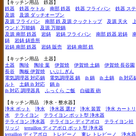
【キッチン用品 鉄器】
鉄器
鉄器 ケトル
南部 鉄器
鉄器 フライパン
鉄器 ス
及源
及源 ダッチオーブン
及源 フライパン
南部 鉄 及源 クックトップ
及源 天火
ウンド 万能鍋
及源 万能鍋
及源 南部 鉄器
岩鋳
岩鋳 フライパン
南部 鉄器 岩鋳
鋳
岩鋳 鋳造所
岩鋳 南部 鉄器
岩鋳 販売
岩鋳 南部 鉄
【キッチン用品 土器】
土器
陶珍
陶珍 葉
伊賀焼
伊賀焼 土鍋
伊賀焼 長谷園
長谷
陶板 伊賀焼
いぶしぎん
電気調理器 対応鍋
電気調理器 鍋
ih 鍋
ih 土鍋
ih 対応
ルト
土鍋 ih 対応
鍋 ih
ih 対応 調理器具
ふっくら ご飯
白磁蓋 砲
【キッチン用品 浄水・整水器】
浄水 ポット
浄水
浄水器 選び
浄水 装置
浄水 カート
水
テライヨン
テライヨン ポット型 浄水器
テライヨン 浄水器
テライヨン ディアボロ
テライヨン社
リッジ
terraillon ディアボロ ポット型 浄水器
terraillon ディアボロ
トレビーノ
東レ トレビーノ
浄水器