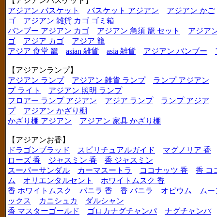
【アジアンバスケット】
アジアン バスケット
バスケット アジアン
アジアン かご
ゴ
アジアン 雑貨 カゴ ゴミ箱
バンブー アジアン カゴ
アジアン 急須 籠 セット
アジアン
ゴ
アジア カゴ
アジア 籠
アジア 食堂 籠
asian 雑貨
asia 雑貨
アジアン バンブー
【アジアンランプ】
アジアン ランプ
アジアン 雑貨 ランプ
ランプ アジアン
プ ライト
アジアン 照明 ランプ
フロアー ランプ アジアン
アジア ランプ
ランプ アジア
プ
アジアン かざり棚
かざり棚 アジアン
アジアン 家具 かざり棚
【アジアンお香】
ドラゴンブラッド
スピリチュアルガイド
マグノリア 香
ローズ 香
ジャスミン 香
香 ジャスミン
スーパーサンダル
カーマスートラ
ココナッツ 香
香 コ
ム
オリエンタルセント
ホワイトムスク 香
香 ホワイトムスク
バニラ 香
香 バニラ
オピウム
ムー
ックス
カニシュカ
ダルシャン
香 マスターゴールド
ゴロカナグチャンパ
ナグチャンパ