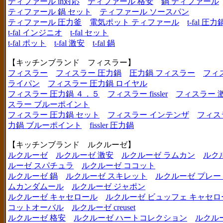
ティファール ih対応
ティファール 格安
鍋 ティファール
ティファール 鍋 セット
ティファール ソースパン
ティファール 圧力釜
電気ポット ティファール
t-fal 圧力
t-fal インジニオ
t-fal セット
t-fal ポット
t-fal 激安
t-fal 鍋
【キッチンブランド フィスラー】
フィスラー
フィスラー 圧力鍋
圧力鍋 フィスラー
フィ
ライパン
フィスラー 圧力鍋 ロイヤル
フィスラー 圧力鍋 ４．５
フィスラー fissler
フィスラー 
スラー ブルーポイント
フィスラー 圧力鍋 セット
フィスラー インテンザ
フィス
力鍋 ブルーポイント
fissler 圧力鍋
【キッチンブランド ルクルーゼ】
ルクルーゼ
ルクルーゼ 激安
ルクルーゼ ラムカン
ルク
ルーゼ スパチュラ
ルクルーゼ ココット
ルクルーゼ 鍋
ルクルーゼ スキレット
ルクルーゼ プレー
ムカンダムール
ルクルーゼ ジャポン
ルクルーゼ キャセロール
ルクルーゼ ビュッフェ キャセロ
コットオーバル
ルクルーゼ creuset
ルクルーゼ 格安
ルクルーゼ ハートコレクション
ルクル