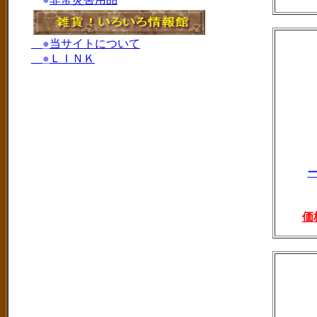
●
当サイトについて
●
ＬＩＮＫ
価