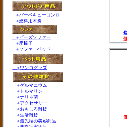
●
バーベキューコンロ
●
燃料用木炭
●
ビーズソファー
●
座椅子
●
ソファーベッド
●
ワンコグッズ
●
ゲルマニウム
●
トルマリン
●
ナリネ菌
●
アクセサリー
●
おもしろ雑貨
●
生活雑貨
●
最先端の美容商品
●
非常災害用品