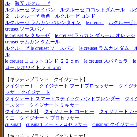
ル
激安 ルクルーゼ
ルクルーゼ フライパン
ルクルーゼ ココットダムール
ル
２
ルクルーゼ 新色
ルクルーゼ ロンド
ルクルーゼ ラムカン バレンタイン
le creuset
ルクルーゼ le c
creuset ソースパン
le creuset ル クルーゼ
le creuset ラムカン ダムール オレンジ
creuset ラムカン ダムール
ルクルーゼ le creuset ソースパン
le creuset ラムカン 
ル
le creuset ココットロンド ２２ｃｍ
le creuset スパチュラ
l
ロール ホワイト ２６ｃｍ
【キッチンブランド クイジナート】
クイジナート
クイジナート フードプロセッサー
クイジ
ッサー クイジナート
クイジナート スマートスティック ハンドブレンダー
クイ
ースター
クイジナート ミキサー
クイジナート社
クイジナート コーヒー
クイジナート バ
ミニ
クイジナート プロセッサー
cuisinart
cuisinart フードプロセッサー
cuisinart クイジナー
【キッチンブランド ビタントニオ】