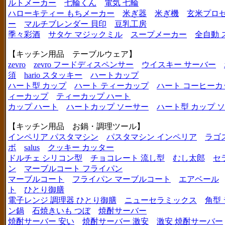
ルトメーカー
七輪くん
電気 七輪
ハローキティー もちメーカー
米ぎ器
米ぎ機
玄米プロ
ー
マルチブレンダー 貝印
豆乳工房
季々彩酒
サタケ マジックミル
スープメーカー
全自動 
【キッチン用品 テーブルウェア】
zevro
zevro フードディスペンサー
ウイスキー サーバー
須
hario スタッキー
ハートカップ
ハート型 カップ
ハート ティーカップ
ハート コーヒーカ
ィーカップ
ティーカップ ハート
カップ ハート
ハートカップ ソーサー
ハート型 カップ 
【キッチン用品 お鍋・調理ツール】
インペリア パスタマシン
パスタマシン インペリア
ラゴ
ボ
salus
クッキー カッター
ドルチェ シリコン型
チョコレート 流し型
むし太郎
セ
ン
マーブルコート フライパン
マーブルコート
フライパン マーブルコート
エアベール
ト
ひとり御膳
電子レンジ 調理器 ひとり御膳
ニューセラミックス
角型
ン鍋
石焼きいも つぼ
焼酎サーバー
焼酎サーバー 安い
焼酎サーバー 激安
激安 焼酎サーバー