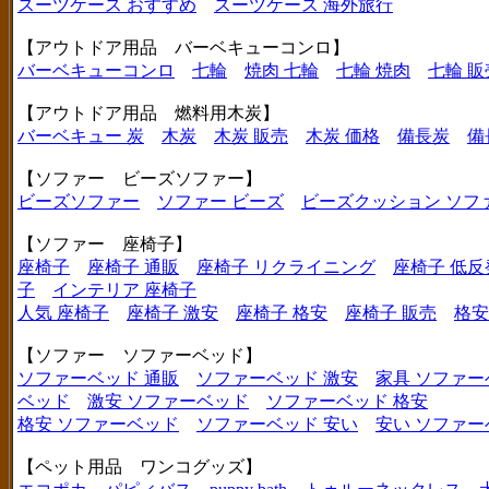
スーツケース おすすめ
スーツケース 海外旅行
【アウトドア用品 バーベキューコンロ】
バーベキューコンロ
七輪
焼肉 七輪
七輪 焼肉
七輪 販
【アウトドア用品 燃料用木炭】
バーベキュー 炭
木炭
木炭 販売
木炭 価格
備長炭
備
【ソファー ビーズソファー】
ビーズソファー
ソファー ビーズ
ビーズクッション ソフ
【ソファー 座椅子】
座椅子
座椅子 通販
座椅子 リクライニング
座椅子 低反
子
インテリア 座椅子
人気 座椅子
座椅子 激安
座椅子 格安
座椅子 販売
格安
【ソファー ソファーベッド】
ソファーベッド 通販
ソファーベッド 激安
家具 ソファー
ベッド
激安 ソファーベッド
ソファーベッド 格安
格安 ソファーベッド
ソファーベッド 安い
安い ソファー
【ペット用品 ワンコグッズ】