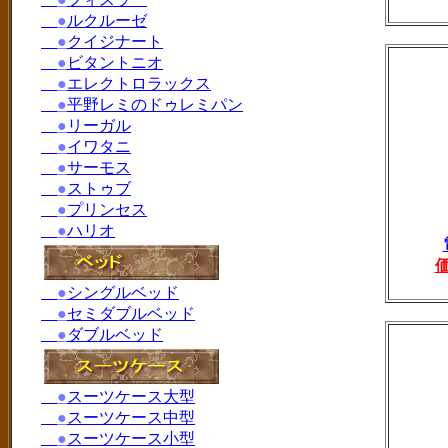
●
ルクルーゼ
●
クイジナート
●
ビタントニオ
●
エレクトロラックス
●
平野レミのドゥレミパン
●
リーガル
●
イワタニ
●
サーモス
●
ストゥブ
●
プリンセス
●
ハリオ
●
シングルベッド
●
セミダブルベッド
●
ダブルベッド
●
スーツケース大型
●
スーツケース中型
●
スーツケース小型