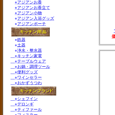
●
アジアンお香
●
アジアンお香立て
●
アジアン小物
●
アジアン入浴グッズ
●
アジアンポーチ
●
鉄器
●
土器
●
浄水・整水器
●
キッチン家電
●
テーブルウェア
●
お鍋・調理ツール
●
便利グッズ
●
ワインセラー
●
おかずうつわ
●
シェフイン
●
デロンギ
●
ティファール
●
フィスラー