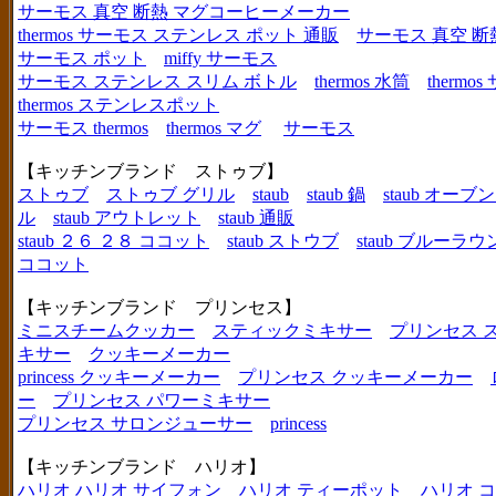
サーモス 真空 断熱 マグコーヒーメーカー
thermos サーモス ステンレス ポット 通販
サーモス 真空 断
サーモス ポット
miffy サーモス
サーモス ステンレス スリム ボトル
thermos 水筒
thermo
thermos ステンレスポット
サーモス thermos
thermos マグ
サーモス
【キッチンブランド ストゥブ】
ストゥブ
ストゥブ グリル
staub
staub 鍋
staub オー
ル
staub アウトレット
staub 通販
staub ２６ ２８ ココット
staub ストウブ
staub ブルーラ
ココット
【キッチンブランド プリンセス】
ミニスチームクッカー
スティックミキサー
プリンセス 
キサー
クッキーメーカー
princess クッキーメーカー
プリンセス クッキーメーカー
ー
プリンセス パワーミキサー
プリンセス サロンジューサー
princess
【キッチンブランド ハリオ】
ハリオ
ハリオ サイフォン
ハリオ ティーポット
ハリオ 