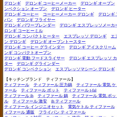
デロンギ
デロンギ コーヒーメーカー
デロンギ オーブン
ンベクション オーブン
デロンギ ヒーター
デロンギ コーヒー
コーヒーメーカー デロンギ
デロンギ
パン
デロンギ フライヤー
デロンギ パワーブレンダー
デロンギ エスプレッソメーカ
ロンギ コーヒーミル
デロンギ コンパクトヒーター
エスプレッソ デロンギ
エ
ン デロンギ
デロンギ オーブントースター
デロンギ コーヒー グラインダー
デロンギ アイスクリーム
ンギ コンパクトオーブン
デロンギ 電動 フードスライサー
デロンギ エスプレッソ 
ター
デロンギ グラインダー
デロンギ コンベクション
エスプレッソマシーン デロンギ
【キッチンブランド ティファール】
ティファール
ティファール 圧力鍋
ティファール 電気 ケ
ァール
ティファール ポット
ティファール t-fal
ティファール ih
ティファール 鍋
ティファール 電気 ポッ
ル
ティファール 激安
ih ティファール
ティファール インジニオセット
電気ケトル ティファール
ィファール 通販
フライパン ティファール