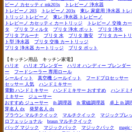
ビーノ カセッティ mk203x
トレビーノ 浄水器
トレビーノ 203
トレビーノ 203x
東レ 家庭用 浄水器 ト
トリッジ トレビーノ
東レ 浄水器 トレビーノ
トレビーノ カセッティ カートリッジ
トレビーノ 交換 カ
タ
ブリタ フィルタ
ブリタ 浄水 ポット
ブリタ 浄水
ブリタ アルーナ
ブリタ 水
ブリタ 激安
ブリタ カートリ
ト型 浄水器
ブリタ 交換 カートリッジ
ブリタ 浄水器 カートリッジ
ブリタ ポット
【キッチン用品 キッチン家電】
ハリオ
ハリオ ブレンダー
ハリオ ハンディー ブレンダー
ー
フードシーラー 専用ロール
シールイット
真空機 シールイット
フードプロセッサー
セッサー 人気
ハンドミキサー
電動 ハンドミキサー
ハンドミキサー おすすめ
ハンドミ
ミキサー
ジューサー
おすすめ ジューサー
ih 調理器
ih 電磁調理器
卓上 ih 
芽名人 dx
発芽名人 dx
ブラウン マルチクイック
マルチクイック
マジックブレ
ロフェッショナル
braun マルチクイック
バッグ マジック
マジックバック
マジックパック
magic 