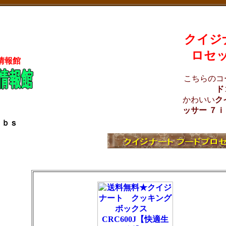
クイジ
ロセッ
情報館
こちらのコ
ド
かわいい
ク
ッサー ７
ｉｂｓ