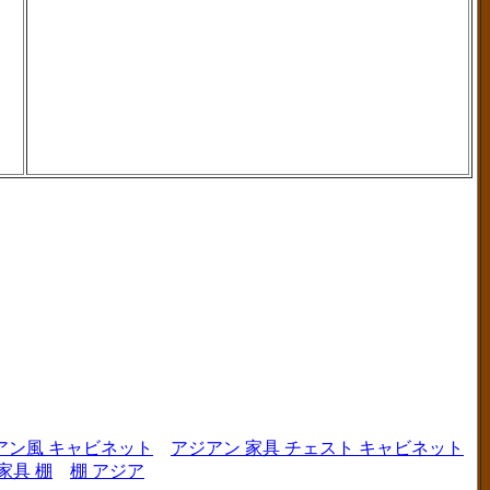
アン風 キャビネット
アジアン 家具 チェスト キャビネット
家具 棚
棚 アジア