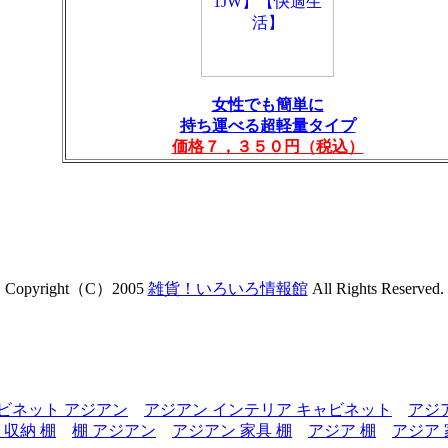
女性でも簡単に
持ち運べる超軽量タイプ
価格７，３５０円（税込）
Copyright（C）2005
雑貨！いろいろ情報館
All Rights Reserved.
ビネット アジアン
アジアン インテリア キャビネット
アジ
 収納 棚
棚 アジアン
アジアン 家具 棚
アジア 棚
アジア 