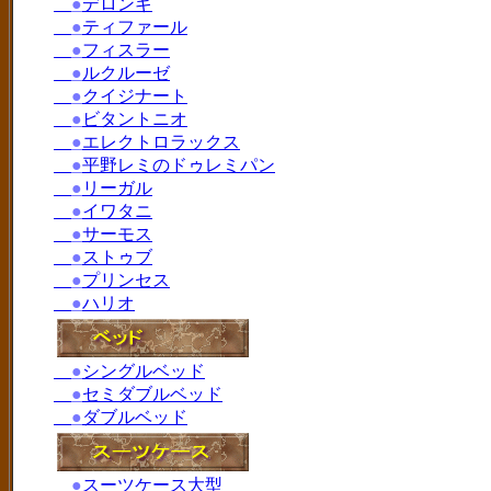
●
デロンギ
●
ティファール
●
フィスラー
●
ルクルーゼ
●
クイジナート
●
ビタントニオ
●
エレクトロラックス
●
平野レミのドゥレミパン
●
リーガル
●
イワタニ
●
サーモス
●
ストゥブ
●
プリンセス
●
ハリオ
●
シングルベッド
●
セミダブルベッド
●
ダブルベッド
●
スーツケース大型