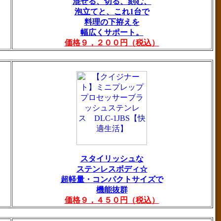
混ぜる、切る、刻む、
泡立てと、これ1台で
料理の下拵えを
幅広くサポート。
価格９，２００円（税込）
スタイリッシュな
ステンレスボディ☆
超軽量・コンパクトサイズで
機能抜群
価格９，４５０円（税込）