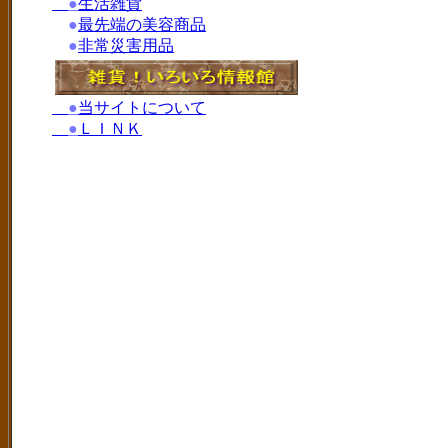
●
生活雑貨
●
最先端の美容商品
●
非常災害用品
●
当サイトについて
●
ＬＩＮＫ