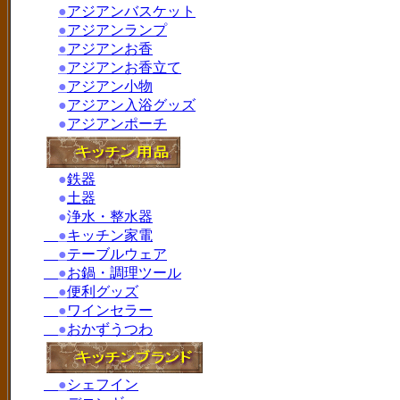
●
アジアンバスケット
●
アジアンランプ
●
アジアンお香
●
アジアンお香立て
●
アジアン小物
●
アジアン入浴グッズ
●
アジアンポーチ
●
鉄器
●
土器
●
浄水・整水器
●
キッチン家電
●
テーブルウェア
●
お鍋・調理ツール
●
便利グッズ
●
ワインセラー
●
おかずうつわ
●
シェフイン