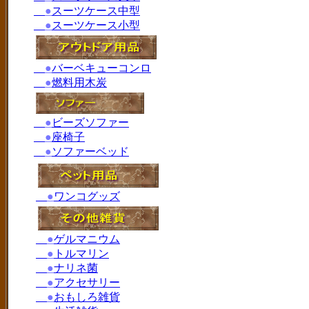
●
スーツケース中型
●
スーツケース小型
●
バーベキューコンロ
●
燃料用木炭
●
ビーズソファー
●
座椅子
●
ソファーベッド
●
ワンコグッズ
●
ゲルマニウム
●
トルマリン
●
ナリネ菌
●
アクセサリー
●
おもしろ雑貨