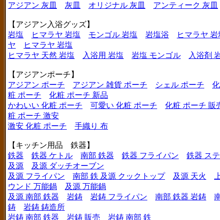
アジアン 灰皿
灰皿
オリジナル 灰皿
アンティーク 灰皿
【アジアン入浴グッズ】
岩塩
ヒマラヤ 岩塩
モンゴル 岩塩
岩塩浴
ヒマラヤ 岩
ヤ
ヒマラヤ 岩塩
ヒマラヤ 天然 岩塩
入浴用 岩塩
岩塩 モンゴル
入浴剤 
【アジアンポーチ】
アジアン ポーチ
アジアン 雑貨 ポーチ
シェル ポーチ
化
粧 ポーチ
化粧 ポーチ 新品
かわいい 化粧 ポーチ
可愛い 化粧 ポーチ
化粧 ポーチ 販
粧 ポーチ 激安
激安 化粧 ポーチ
手織り 布
【キッチン用品 鉄器】
鉄器
鉄器 ケトル
南部 鉄器
鉄器 フライパン
鉄器 ス
及源
及源 ダッチオーブン
及源 フライパン
南部 鉄 及源 クックトップ
及源 天火
ウンド 万能鍋
及源 万能鍋
及源 南部 鉄器
岩鋳
岩鋳 フライパン
南部 鉄器 岩鋳
鋳
岩鋳 鋳造所
岩鋳 南部 鉄器
岩鋳 販売
岩鋳 南部 鉄