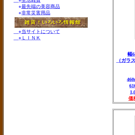
●
生活雑貨
●
最先端の美容商品
●
非常災害用品
●
当サイトについて
●
ＬＩＮＫ
幅6
（ガラ
4
6
1
価