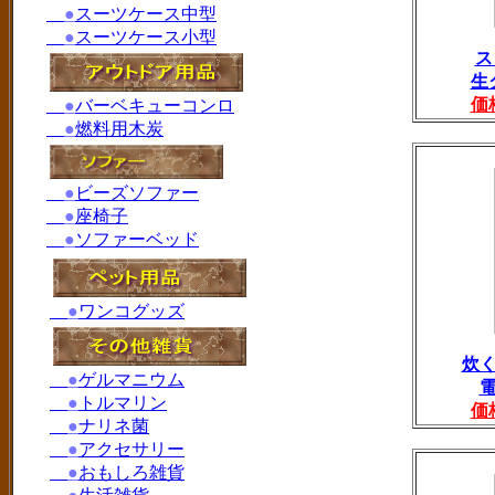
●
スーツケース中型
●
スーツケース小型
ス
生
価
●
バーベキューコンロ
●
燃料用木炭
●
ビーズソファー
●
座椅子
●
ソファーベッド
●
ワンコグッズ
炊
●
ゲルマニウム
●
トルマリン
価
●
ナリネ菌
●
アクセサリー
●
おもしろ雑貨