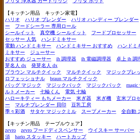
ブリタ 浄水器 カートリッジ
ブリタ ポット
【キッチン用品 キッチン家電】
ハリオ
ハリオ ブレンダー
ハリオ ハンディー ブレンダー
ー
フードシーラー 専用ロール
シールイット
真空機 シールイット
フードプロセッサー
セッサー 人気
ハンドミキサー
電動 ハンドミキサー
ハンドミキサー おすすめ
ハンドミ
ミキサー
ジューサー
おすすめ ジューサー
ih 調理器
ih 電磁調理器
卓上 ih 
芽名人 dx
発芽名人 dx
ブラウン マルチクイック
マルチクイック
マジックブレ
ロフェッショナル
braun マルチクイック
バッグ マジック
マジックバック
マジックパック
magic 
ルトメーカー
七輪くん
電気 七輪
ハローキティー もちメーカー
米ぎ器
米ぎ機
玄米プロ
ー
マルチブレンダー 貝印
豆乳工房
季々彩酒
サタケ マジックミル
スープメーカー
全自動 
【キッチン用品 テーブルウェア】
zevro
zevro フードディスペンサー
ウイスキー サーバー
須
hario スタッキー
ハートカップ