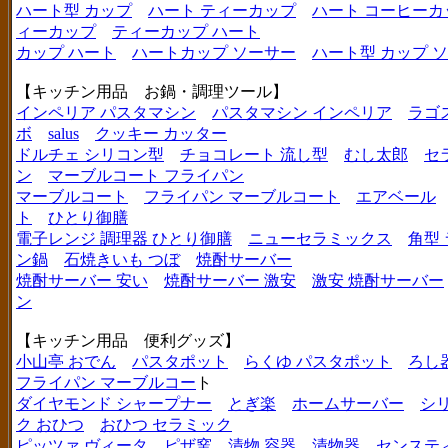
ハート型 カップ
ハート ティーカップ
ハート コーヒーカ
ィーカップ
ティーカップ ハート
カップ ハート
ハートカップ ソーサー
ハート型 カップ 
【キッチン用品 お鍋・調理ツール】
インペリア パスタマシン
パスタマシン インペリア
ラゴ
ボ
salus
クッキー カッター
ドルチェ シリコン型
チョコレート 流し型
むし太郎
セ
ン
マーブルコート フライパン
マーブルコート
フライパン マーブルコート
エアベール
ト
ひとり御膳
電子レンジ 調理器 ひとり御膳
ニューセラミックス
角型
ン鍋
石焼きいも つぼ
焼酎サーバー
焼酎サーバー 安い
焼酎サーバー 激安
激安 焼酎サーバー
ン
【キッチン用品 便利グッズ】
小山亭 おでん
パスタポット
らくゆ パスタポット
ろし
フライパン マーブルコー
ト
ダイヤモンド シャープナー
とぎ楽
ホームサーバー
シ
ク おひつ
おひつ セラミック
ピッツァ ヴィータ
ピザ窯
漬物 容器
漬物器
センステ