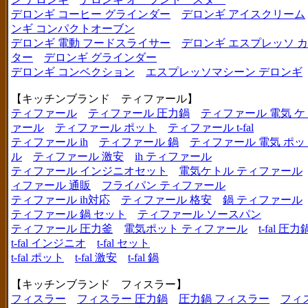
デロンギ コーヒー グラインダー
デロンギ アイスクリーム
ンギ コンパクトオーブン
デロンギ 電動 フードスライサー
デロンギ エスプレッソ 
ター
デロンギ グラインダー
デロンギ コンベクション
エスプレッソマシーン デロンギ
【キッチンブランド ティファール】
ティファール
ティファール 圧力鍋
ティファール 電気 ケ
ァール
ティファール ポット
ティファール t-fal
ティファール ih
ティファール 鍋
ティファール 電気 ポッ
ル
ティファール 激安
ih ティファール
ティファール インジニオセット
電気ケトル ティファール
ィファール 通販
フライパン ティファール
ティファール ih対応
ティファール 格安
鍋 ティファール
ティファール 鍋 セット
ティファール ソースパン
ティファール 圧力釜
電気ポット ティファール
t-fal 圧力
t-fal インジニオ
t-fal セット
t-fal ポット
t-fal 激安
t-fal 鍋
【キッチンブランド フィスラー】
フィスラー
フィスラー 圧力鍋
圧力鍋 フィスラー
フィ