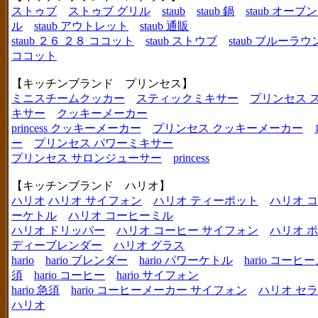
ストゥブ
ストゥブ グリル
staub
staub 鍋
staub オー
ル
staub アウトレット
staub 通販
staub ２６ ２８ ココット
staub ストウブ
staub ブルーラ
ココット
【キッチンブランド プリンセス】
ミニスチームクッカー
スティックミキサー
プリンセス 
キサー
クッキーメーカー
princess クッキーメーカー
プリンセス クッキーメーカー
ー
プリンセス パワーミキサー
プリンセス サロンジューサー
princess
【キッチンブランド ハリオ】
ハリオ
ハリオ サイフォン
ハリオ ティーポット
ハリオ 
ーケトル
ハリオ コーヒーミル
ハリオ ドリッパー
ハリオ コーヒー サイフォン
ハリオ 
ディーブレンダー
ハリオ グラス
hario
hario ブレンダー
hario パワーケトル
hario コー
須
hario コーヒー
hario サイフォン
hario 急須
hario コーヒーメーカー サイフォン
ハリオ セ
ハリオ