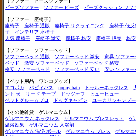
【ソファー ビーズソファー】
ビーズソファー
ソファー ビーズ
ビーズクッション ソフ
【ソファー 座椅子】
座椅子
座椅子 通販
座椅子 リクライニング
座椅子 低反
子
インテリア 座椅子
人気 座椅子
座椅子 激安
座椅子 格安
座椅子 販売
格安
【ソファー ソファーベッド】
ソファーベッド 通販
ソファーベッド 激安
家具 ソファー
ベッド
激安 ソファーベッド
ソファーベッド 格安
格安 ソファーベッド
ソファーベッド 安い
安い ソファー
【ペット用品 ワンコグッズ】
エコポカ
パピィバス
puppy bath
トゥルーネックレス
ント 犬
リード テープ
ドッグオフ
ヒューヒュー
ペットグルームプロ
ドッグキャビン
ユーカリシャンプー
【その他雑貨 ゲルマニウム】
ゲルマニウム ネックレス
ゲルマニウム ブレスレット
ゲ
温浴効果
ゲルマニウム 入浴剤
ゲルマニウム 温浴 ボール
ゲルマニウム ブレス
ゲルマニ