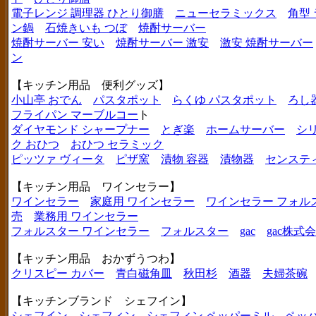
電子レンジ 調理器 ひとり御膳
ニューセラミックス
角型
ン鍋
石焼きいも つぼ
焼酎サーバー
焼酎サーバー 安い
焼酎サーバー 激安
激安 焼酎サーバー
ン
【キッチン用品 便利グッズ】
小山亭 おでん
パスタポット
らくゆ パスタポット
ろし
フライパン マーブルコー
ト
ダイヤモンド シャープナー
とぎ楽
ホームサーバー
シ
ク おひつ
おひつ セラミック
ピッツァ ヴィータ
ピザ窯
漬物 容器
漬物器
センステ
【キッチン用品 ワインセラー】
ワインセラー
家庭用 ワインセラー
ワインセラー フォル
売
業務用 ワインセラー
フォルスター ワインセラー
フォルスター
gac
gac株式
【キッチン用品 おかずうつわ】
クリスピー カバー
青白磁角皿
秋田杉
酒器
夫婦茶碗
【キッチンブランド シェフイン】
シェフイン
シェフィン
シェフィン ペッパーミル
ペッ