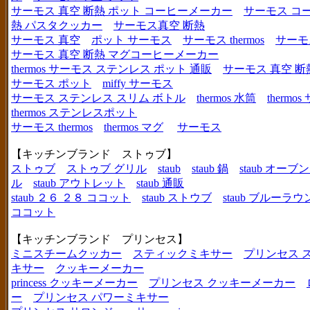
サーモス 真空 断熱 ポット コーヒーメーカー
サーモス コ
熱 パスタクッカー
サーモス真空 断熱
サーモス 真空
ポット サーモス
サーモス thermos
サーモ
サーモス 真空 断熱 マグコーヒーメーカー
thermos サーモス ステンレス ポット 通販
サーモス 真空 断
サーモス ポット
miffy サーモス
サーモス ステンレス スリム ボトル
thermos 水筒
thermo
thermos ステンレスポット
サーモス thermos
thermos マグ
サーモス
【キッチンブランド ストゥブ】
ストゥブ
ストゥブ グリル
staub
staub 鍋
staub オー
ル
staub アウトレット
staub 通販
staub ２６ ２８ ココット
staub ストウブ
staub ブルーラ
ココット
【キッチンブランド プリンセス】
ミニスチームクッカー
スティックミキサー
プリンセス 
キサー
クッキーメーカー
princess クッキーメーカー
プリンセス クッキーメーカー
ー
プリンセス パワーミキサー