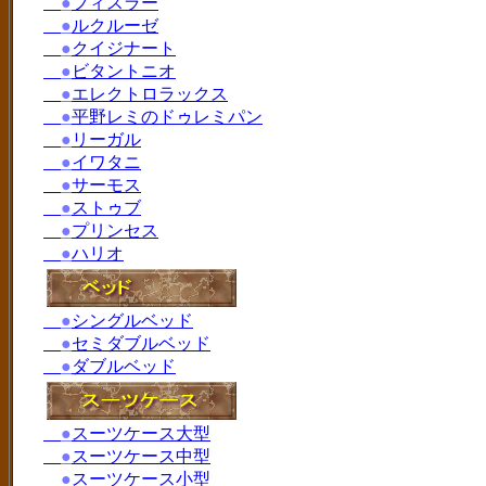
●
フィスラー
●
ルクルーゼ
●
クイジナート
●
ビタントニオ
●
エレクトロラックス
●
平野レミのドゥレミパン
●
リーガル
●
イワタニ
●
サーモス
●
ストゥブ
●
プリンセス
●
ハリオ
●
シングルベッド
●
セミダブルベッド
●
ダブルベッド
●
スーツケース大型
●
スーツケース中型
●
スーツケース小型