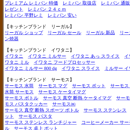
プレミアム レミパン 特価
レミパン 取扱店
レミパン 通販
レゼント
レミパン ２４ｃｍ
レミパン 平野レミ
レミパン 安い
【キッチンブランド リーガル】
リーガル ショップ
リーガル セール
リーガル 新品
リー
ン焼器
【キッチンブランド イワタニ】
イワタニ
イワタニ ミルサー
イワタニ あっ スライス
イ
ワタニ ミル
イワタニ フードプロセッサー
イワタニ ミルサー 800 dg
イワタニ スライス
ミルサー イ
【キッチンブランド サーモス】
サーモス 水筒
サーモス マグ
サーモス ポット
サーモス
水筒 サーモス
サーモス ケータイマグ
サーモス ボトル
サーモス 真空 断熱 ケータイマグ
サーモ
モス パスタクッカー
サーモス㈱
サーモス 真空 断熱 スポーツ ボトル
サーモス ステンレス
ット
サーモス パスタ
サーモス ステンレス ランチジャー
コーヒーメーカー サー
ル
サーモス 卓上 ポット