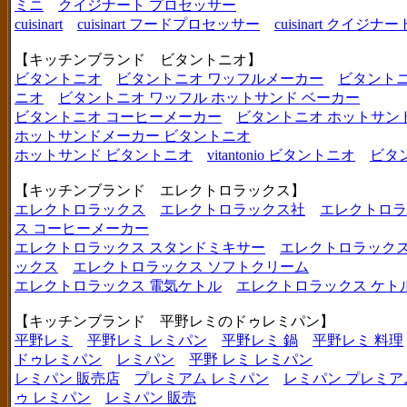
ミニ
クイジナート プロセッサー
cuisinart
cuisinart フードプロセッサー
cuisinart クイジナー
【キッチンブランド ビタントニオ】
ビタントニオ
ビタントニオ ワッフルメーカー
ビタントニ
ニオ
ビタントニオ ワッフル ホットサンド ベーカー
ビタントニオ コーヒーメーカー
ビタントニオ ホットサン
ホットサンドメーカー ビタントニオ
ホットサンド ビタントニオ
vitantonio ビタントニオ
ビタ
【キッチンブランド エレクトロラックス】
エレクトロラックス
エレクトロラックス社
エレクトロラ
ス コーヒーメーカー
エレクトロラックス スタンドミキサー
エレクトロラックス
ックス
エレクトロラックス ソフトクリーム
エレクトロラックス 電気ケトル
エレクトロラックス ケト
【キッチンブランド 平野レミのドゥレミパン】
平野レミ
平野レミ レミパン
平野レミ 鍋
平野レミ 料理
ドゥレミパン
レミパン
平野 レミ レミパン
レミパン 販売店
プレミアム レミパン
レミパン プレミア
ゥ レミパン
レミパン 販売