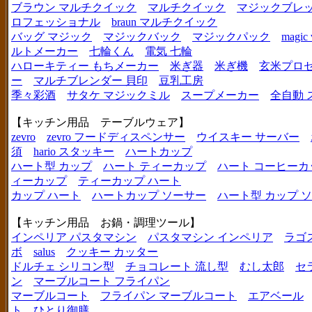
ブラウン マルチクイック
マルチクイック
マジックブレ
ロフェッショナル
braun マルチクイック
バッグ マジック
マジックバック
マジックパック
magic 
ルトメーカー
七輪くん
電気 七輪
ハローキティー もちメーカー
米ぎ器
米ぎ機
玄米プロ
ー
マルチブレンダー 貝印
豆乳工房
季々彩酒
サタケ マジックミル
スープメーカー
全自動 
【キッチン用品 テーブルウェア】
zevro
zevro フードディスペンサー
ウイスキー サーバー
須
hario スタッキー
ハートカップ
ハート型 カップ
ハート ティーカップ
ハート コーヒーカ
ィーカップ
ティーカップ ハート
カップ ハート
ハートカップ ソーサー
ハート型 カップ 
【キッチン用品 お鍋・調理ツール】
インペリア パスタマシン
パスタマシン インペリア
ラゴ
ボ
salus
クッキー カッター
ドルチェ シリコン型
チョコレート 流し型
むし太郎
セ
ン
マーブルコート フライパン
マーブルコート
フライパン マーブルコート
エアベール
ト
ひとり御膳