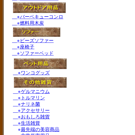
●
バーベキューコンロ
●
燃料用木炭
●
ビーズソファー
●
座椅子
●
ソファーベッド
●
ワンコグッズ
●
ゲルマニウム
●
トルマリン
●
ナリネ菌
●
アクセサリー
●
おもしろ雑貨
●
生活雑貨
●
最先端の美容商品