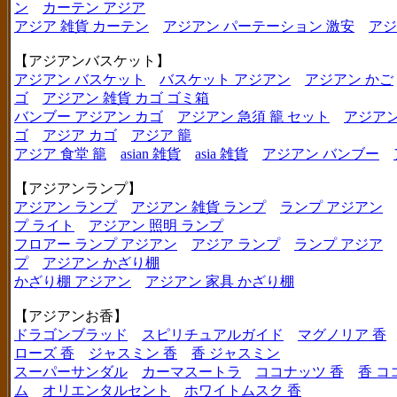
ン
カーテン アジア
アジア 雑貨 カーテン
アジアン パーテーション 激安
アジ
【アジアンバスケット】
アジアン バスケット
バスケット アジアン
アジアン かご
ゴ
アジアン 雑貨 カゴ ゴミ箱
バンブー アジアン カゴ
アジアン 急須 籠 セット
アジアン
ゴ
アジア カゴ
アジア 籠
アジア 食堂 籠
asian 雑貨
asia 雑貨
アジアン バンブー
【アジアンランプ】
アジアン ランプ
アジアン 雑貨 ランプ
ランプ アジアン
プ ライト
アジアン 照明 ランプ
フロアー ランプ アジアン
アジア ランプ
ランプ アジア
プ
アジアン かざり棚
かざり棚 アジアン
アジアン 家具 かざり棚
【アジアンお香】
ドラゴンブラッド
スピリチュアルガイド
マグノリア 香
ローズ 香
ジャスミン 香
香 ジャスミン
スーパーサンダル
カーマスートラ
ココナッツ 香
香 コ
ム
オリエンタルセント
ホワイトムスク 香