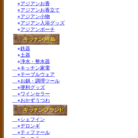
●
アジアンお香
●
アジアンお香立て
●
アジアン小物
●
アジアン入浴グッズ
●
アジアンポーチ
●
鉄器
●
土器
●
浄水・整水器
●
キッチン家電
●
テーブルウェア
●
お鍋・調理ツール
●
便利グッズ
●
ワインセラー
●
おかずうつわ
●
シェフイン
●
デロンギ
●
ティファール