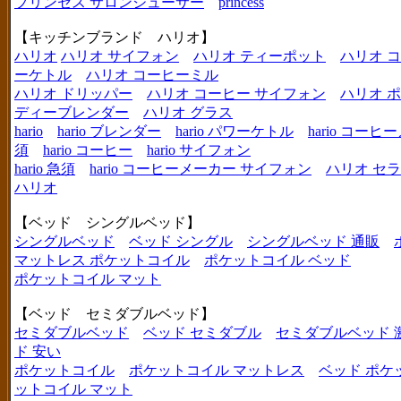
プリンセス サロンジューサー
princess
【キッチンブランド ハリオ】
ハリオ
ハリオ サイフォン
ハリオ ティーポット
ハリオ 
ーケトル
ハリオ コーヒーミル
ハリオ ドリッパー
ハリオ コーヒー サイフォン
ハリオ 
ディーブレンダー
ハリオ グラス
hario
hario ブレンダー
hario パワーケトル
hario コー
須
hario コーヒー
hario サイフォン
hario 急須
hario コーヒーメーカー サイフォン
ハリオ セ
ハリオ
【ベッド シングルベッド】
シングルベッド
ベッド シングル
シングルベッド 通販
マットレス ポケットコイル
ポケットコイル ベッド
ポケットコイル マット
【ベッド セミダブルベッド】
セミダブルベッド
ベッド セミダブル
セミダブルベッド 
ド 安い
ポケットコイル
ポケットコイル マットレス
ベッド ポケ
ットコイル マット