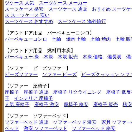
ツケース 人気
スーツケース メーカー
スーツケース 格安
スーツケース 通販
おすすめ スーツケ
ス
スーツケース 安い
スーツケース おすすめ
スーツケース 海外旅行
【アウトドア用品 バーベキューコンロ】
バーベキューコンロ
七輪
焼肉 七輪
七輪 焼肉
七輪 販
【アウトドア用品 燃料用木炭】
バーベキュー 炭
木炭
木炭 販売
木炭 価格
備長炭
備
【ソファー ビーズソファー】
ビーズソファー
ソファー ビーズ
ビーズクッション ソフ
【ソファー 座椅子】
座椅子
座椅子 通販
座椅子 リクライニング
座椅子 低反
子
インテリア 座椅子
人気 座椅子
座椅子 激安
座椅子 格安
座椅子 販売
格安
【ソファー ソファーベッド】
ソファーベッド 通販
ソファーベッド 激安
家具 ソファー
ベッド
激安 ソファーベッド
ソファーベッド 格安