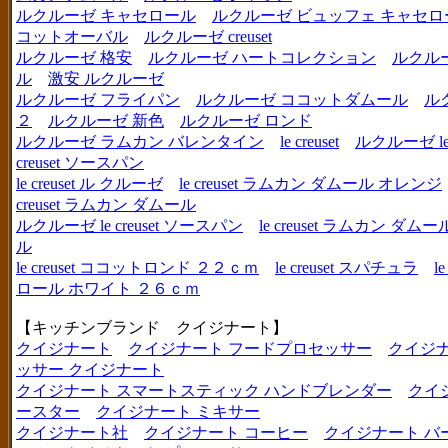
ルクルーゼ キャセロール
ルクルーゼ ビュッフェ キャセロ
コットオーバル
ルクルーゼ creuset
ルクルーゼ 格安
ルクルーゼ ハートコレクション
ルクル
ル
激安 ルクルーゼ
ルクルーゼ フライパン
ルクルーゼ ココットダムール
ル
２
ルクルーゼ 新色
ルクルーゼ ロンド
ルクルーゼ ラムカン バレンタイン
le creuset
ルクルーゼ le c
creuset ソースパン
le creuset ル クルーゼ
le creuset ラムカン ダムール オレンジ
creuset ラムカン ダムール
ルクルーゼ le creuset ソースパン
le creuset ラムカン 
ル
le creuset ココットロンド ２２ｃｍ
le creuset スパチュラ
l
ロール ホワイト ２６ｃｍ
【キッチンブランド クイジナート】
クイジナート
クイジナート フードプロセッサー
クイジ
ッサー クイジナート
クイジナート スマートスティック ハンドブレンダー
クイ
ースター
クイジナート ミキサー
クイジナート社
クイジナート コーヒー
クイジナート バ