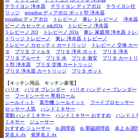
テライヨン 浄水器
テライヨン ディアボロ
テライヨン社
リッジ
terraillon ディアボロ ポット型 浄水器
terraillon ディアボロ
トレビーノ
東レ トレビーノ
浄水器
ビーノ カセッティ mk203x
トレビーノ 浄水器
トレビーノ 203
トレビーノ 203x
東レ 家庭用 浄水器 ト
トリッジ トレビーノ
東レ 浄水器 トレビーノ
トレビーノ カセッティ カートリッジ
トレビーノ 交換 カ
タ
ブリタ フィルタ
ブリタ 浄水 ポット
ブリタ 浄水
ブリタ アルーナ
ブリタ 水
ブリタ 激安
ブリタ カートリ
ト型 浄水器
ブリタ 交換 カートリッジ
ブリタ 浄水器 カートリッジ
ブリタ ポット
【キッチン用品 キッチン家電】
ハリオ
ハリオ ブレンダー
ハリオ ハンディー ブレンダー
ー
フードシーラー 専用ロール
シールイット
真空機 シールイット
フードプロセッサー
セッサー 人気
ハンドミキサー
電動 ハンドミキサー
ハンドミキサー おすすめ
ハンドミ
ミキサー
ジューサー
おすすめ ジューサー
ih 調理器
ih 電磁調理器
卓上 ih 
芽名人 dx
発芽名人 dx