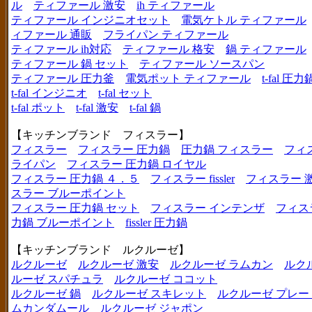
ル
ティファール 激安
ih ティファール
ティファール インジニオセット
電気ケトル ティファール
ィファール 通販
フライパン ティファール
ティファール ih対応
ティファール 格安
鍋 ティファール
ティファール 鍋 セット
ティファール ソースパン
ティファール 圧力釜
電気ポット ティファール
t-fal 圧力
t-fal インジニオ
t-fal セット
t-fal ポット
t-fal 激安
t-fal 鍋
【キッチンブランド フィスラー】
フィスラー
フィスラー 圧力鍋
圧力鍋 フィスラー
フィ
ライパン
フィスラー 圧力鍋 ロイヤル
フィスラー 圧力鍋 ４．５
フィスラー fissler
フィスラー 
スラー ブルーポイント
フィスラー 圧力鍋 セット
フィスラー インテンザ
フィス
力鍋 ブルーポイント
fissler 圧力鍋
【キッチンブランド ルクルーゼ】
ルクルーゼ
ルクルーゼ 激安
ルクルーゼ ラムカン
ルク
ルーゼ スパチュラ
ルクルーゼ ココット
ルクルーゼ 鍋
ルクルーゼ スキレット
ルクルーゼ プレー
ムカンダムール
ルクルーゼ ジャポン