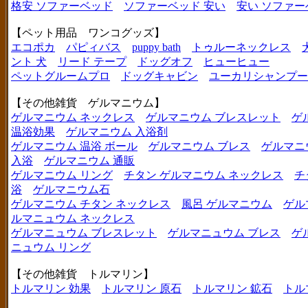
格安 ソファーベッド
ソファーベッド 安い
安い ソファー
【ペット用品 ワンコグッズ】
エコポカ
パピィバス
puppy bath
トゥルーネックレス
ント 犬
リード テープ
ドッグオフ
ヒューヒュー
ペットグルームプロ
ドッグキャビン
ユーカリシャンプー
【その他雑貨 ゲルマニウム】
ゲルマニウム ネックレス
ゲルマニウム ブレスレット
ゲ
温浴効果
ゲルマニウム 入浴剤
ゲルマニウム 温浴 ボール
ゲルマニウム ブレス
ゲルマニ
入浴
ゲルマニウム 通販
ゲルマニウム リング
チタン ゲルマニウム ネックレス
チ
浴
ゲルマニウム石
ゲルマニウム チタン ネックレス
風呂 ゲルマニウム
ゲル
ルマニュウム ネックレス
ゲルマニュウム ブレスレット
ゲルマニュウム ブレス
ゲ
ニュウム リング
【その他雑貨 トルマリン】
トルマリン 効果
トルマリン 原石
トルマリン 鉱石
トル