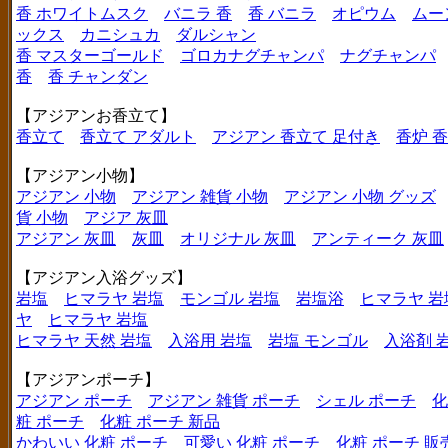
香 ホワイトムスク
バニラ 香
香 バニラ
オピウム
ムー
ックス
カニシュカ
ダルシャン
香 マスターゴールド
ゴロカナグチャンパ
ナグチャンパ
香
香 チャンダン
【アジアンお香立て】
香立て
香立て アダルト
アジアン 香立て 足付き
香炉 
【アジアン小物】
アジアン 小物
アジアン 雑貨 小物
アジアン 小物 グッズ
貨 小物
アジア 灰皿
アジアン 灰皿
灰皿
オリジナル 灰皿
アンティーク 灰皿
【アジアン入浴グッズ】
岩塩
ヒマラヤ 岩塩
モンゴル 岩塩
岩塩浴
ヒマラヤ 岩
ヤ
ヒマラヤ 岩塩
ヒマラヤ 天然 岩塩
入浴用 岩塩
岩塩 モンゴル
入浴剤 
【アジアンポーチ】
アジアン ポーチ
アジアン 雑貨 ポーチ
シェル ポーチ
化
粧 ポーチ
化粧 ポーチ 新品
かわいい 化粧 ポーチ
可愛い 化粧 ポーチ
化粧 ポーチ 販