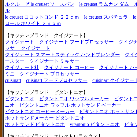
ルクルーゼ le creuset ソースパン
le creuset ラムカン 
ル
le creuset ココットロンド ２２ｃｍ
le creuset スパチュラ
l
ロール ホワイト ２６ｃｍ
【キッチンブランド クイジナート】
クイジナート
クイジナート フードプロセッサー
クイジ
ッサー クイジナート
クイジナート スマートスティック ハンドブレンダー
クイ
ースター
クイジナート ミキサー
クイジナート社
クイジナート コーヒー
クイジナート バ
ミニ
クイジナート プロセッサー
cuisinart
cuisinart フードプロセッサー
cuisinart クイジナー
【キッチンブランド ビタントニオ】
ビタントニオ
ビタントニオ ワッフルメーカー
ビタントニ
ニオ
ビタントニオ ワッフル ホットサンド ベーカー
ビタントニオ コーヒーメーカー
ビタントニオ ホットサン
ホットサンドメーカー ビタントニオ
ホットサンド ビタントニオ
vitantonio ビタントニオ
ビタ
【キッチンブランド エレクトロラックス】