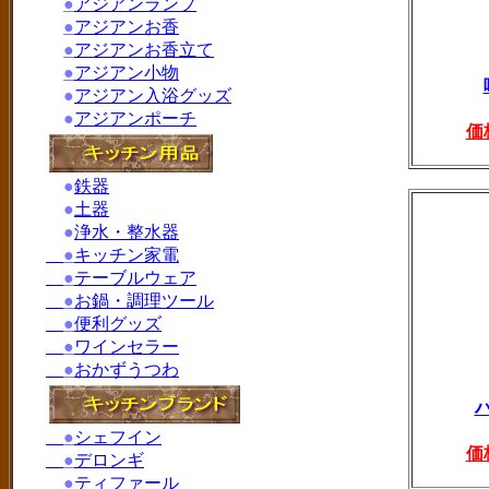
●
アジアンランプ
●
アジアンお香
●
アジアンお香立て
●
アジアン小物
●
アジアン入浴グッズ
●
アジアンポーチ
価
●
鉄器
●
土器
●
浄水・整水器
●
キッチン家電
●
テーブルウェア
●
お鍋・調理ツール
●
便利グッズ
●
ワインセラー
●
おかずうつわ
●
シェフイン
価
●
デロンギ
●
ティファール