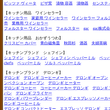
ピッツァ ヴィータ
ピザ窯
漬物 容器
漬物器
センステ
【キッチン用品 ワインセラー】
ワインセラー
家庭用 ワインセラー
ワインセラー フォル
売
業務用 ワインセラー
フォルスター ワインセラー
フォルスター
gac
gac株式
【キッチン用品 おかずうつわ】
クリスピー カバー
青白磁角皿
秋田杉
酒器
夫婦茶碗
【キッチンブランド シェフイン】
シェフイン
シェフィン
シェフィン ペッパーミル
ペッ
chef'n
ペッパーミル
ソルト ペッパーミル
【キッチンブランド デロンギ】
デロンギ
デロンギ コーヒーメーカー
デロンギ オーブン
ンベクション オーブン
デロンギ ヒーター
デロンギ コーヒー
コーヒーメーカー デロンギ
デロンギ
パン
デロンギ フライヤー
デロンギ パワーブレンダー
デロンギ エスプレッソメーカ
ロンギ コーヒーミル
デロンギ コンパクトヒーター
エスプレッソ デロンギ
エ