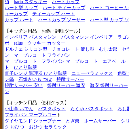
須
hario スタッキー
ハートカップ
ハート型 カップ
ハート ティーカップ
ハート コーヒーカ
ィーカップ
ティーカップ ハート
カップ ハート
ハートカップ ソーサー
ハート型 カップ 
【キッチン用品 お鍋・調理ツール】
インペリア パスタマシン
パスタマシン インペリア
ラゴ
ボ
salus
クッキー カッター
ドルチェ シリコン型
チョコレート 流し型
むし太郎
セ
ン
マーブルコート フライパン
マーブルコート
フライパン マーブルコート
エアベール
ト
ひとり御膳
電子レンジ 調理器 ひとり御膳
ニューセラミックス
角型
ン鍋
石焼きいも つぼ
焼酎サーバー
焼酎サーバー 安い
焼酎サーバー 激安
激安 焼酎サーバー
ン
【キッチン用品 便利グッズ】
小山亭 おでん
パスタポット
らくゆ パスタポット
ろし
フライパン マーブルコー
ト
ダイヤモンド シャープナー
とぎ楽
ホームサーバー
シ
ク おひつ
おひつ セラミック