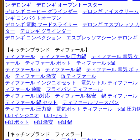
ン デロンギ
デロンギ オーブントースター
デロンギ コーヒー グラインダー
デロンギ アイスクリーム
ンギ コンパクトオーブン
デロンギ 電動 フードスライサー
デロンギ エスプレッソ 
ター
デロンギ グラインダー
デロンギ コンベクション
エスプレッソマシーン デロンギ
【キッチンブランド ティファール】
ティファール
ティファール 圧力鍋
ティファール 電気 ケ
ァール
ティファール ポット
ティファール t-fal
ティファール ih
ティファール 鍋
ティファール 電気 ポッ
ル
ティファール 激安
ih ティファール
ティファール インジニオセット
電気ケトル ティファール
ィファール 通販
フライパン ティファール
ティファール ih対応
ティファール 格安
鍋 ティファール
ティファール 鍋 セット
ティファール ソースパン
ティファール 圧力釜
電気ポット ティファール
t-fal 圧力
t-fal インジニオ
t-fal セット
t-fal ポット
t-fal 激安
t-fal 鍋
【キッチンブランド フィスラー】