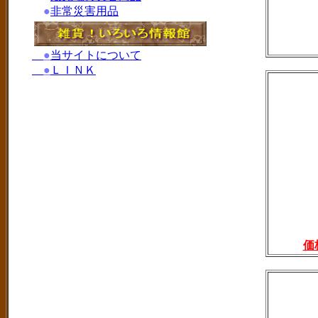
●
非常災害用品
●
当サイトについて
●
ＬＩＮＫ
価