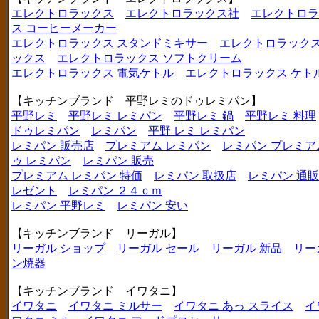
エレクトロラックス
エレクトロラックス社
エレクトロラ
ス コーヒーメーカー
エレクトロラックス スタンドミキサー
エレクトロラックス
ックス
エレクトロラックス ソフトクリーム
エレクトロラックス 電気ケトル
エレクトロラックス ケト
【キッチンブランド 平野レミのドゥレミパン】
平野レミ
平野レミ レミパン
平野レミ 鍋
平野レミ 料理
ドゥレミパン
レミパン
平野 レミ レミパン
レミパン 販売店
プレミアム レミパン
レミパン プレミア
ゥ レミパン
レミパン 販売
プレミアム レミパン 特価
レミパン 取扱店
レミパン 通販
レゼント
レミパン ２４ｃｍ
レミパン 平野レミ
レミパン 安い
【キッチンブランド リーガル】
リーガル ショップ
リーガル セール
リーガル 新品
リー
ン焼器
【キッチンブランド イワタニ】
イワタニ
イワタニ ミルサー
イワタニ あっ スライス
イ