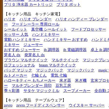
ブリタ 浄水器 カートリッジ
ブリタ ポット
【キッチン用品 キッチン家電】
ハリオ
ハリオ ブレンダー
ハリオ ハンディー ブレンダー
ー
フードシーラー 専用ロール
シールイット
真空機 シールイット
フードプロセッサー
セッサー 人気
ハンドミキサー
電動 ハンドミキサー
ハンドミキサー おすすめ
ハンドミ
ミキサー
ジューサー
おすすめ ジューサー
ih 調理器
ih 電磁調理器
卓上 ih 
芽名人 dx
発芽名人 dx
ブラウン マルチクイック
マルチクイック
マジックブレ
ロフェッショナル
braun マルチクイック
バッグ マジック
マジックバック
マジックパック
magic 
ルトメーカー
七輪くん
電気 七輪
ハローキティー もちメーカー
米ぎ器
米ぎ機
玄米プロ
ー
マルチブレンダー 貝印
豆乳工房
季々彩酒
サタケ マジックミル
スープメーカー
全自動 
【キッチン用品 テーブルウェア】
zevro
zevro フードディスペンサー
ウイスキー サーバー