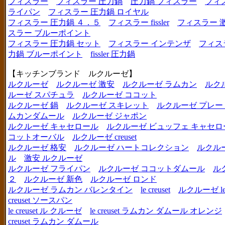
フィスラー
フィスラー 圧力鍋
圧力鍋 フィスラー
フィ
ライパン
フィスラー 圧力鍋 ロイヤル
フィスラー 圧力鍋 ４．５
フィスラー fissler
フィスラー 
スラー ブルーポイント
フィスラー 圧力鍋 セット
フィスラー インテンザ
フィス
力鍋 ブルーポイント
fissler 圧力鍋
【キッチンブランド ルクルーゼ】
ルクルーゼ
ルクルーゼ 激安
ルクルーゼ ラムカン
ルク
ルーゼ スパチュラ
ルクルーゼ ココット
ルクルーゼ 鍋
ルクルーゼ スキレット
ルクルーゼ プレー
ムカンダムール
ルクルーゼ ジャポン
ルクルーゼ キャセロール
ルクルーゼ ビュッフェ キャセロ
コットオーバル
ルクルーゼ creuset
ルクルーゼ 格安
ルクルーゼ ハートコレクション
ルクル
ル
激安 ルクルーゼ
ルクルーゼ フライパン
ルクルーゼ ココットダムール
ル
２
ルクルーゼ 新色
ルクルーゼ ロンド
ルクルーゼ ラムカン バレンタイン
le creuset
ルクルーゼ le c
creuset ソースパン
le creuset ル クルーゼ
le creuset ラムカン ダムール オレンジ
creuset ラムカン ダムール