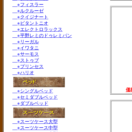
●
フィスラー
●
ルクルーゼ
●
クイジナート
●
ビタントニオ
●
エレクトロラックス
●
平野レミのドゥレミパン
●
リーガル
●
イワタニ
●
サーモス
●
ストゥブ
●
プリンセス
●
ハリオ
価
●
シングルベッド
●
セミダブルベッド
●
ダブルベッド
●
スーツケース大型
●
スーツケース中型