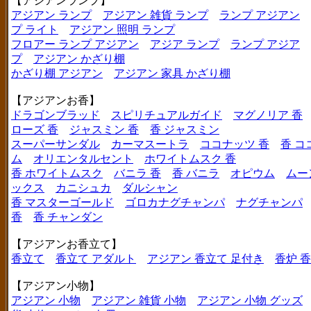
【アジアンランプ】
アジアン ランプ
アジアン 雑貨 ランプ
ランプ アジアン
プ ライト
アジアン 照明 ランプ
フロアー ランプ アジアン
アジア ランプ
ランプ アジア
プ
アジアン かざり棚
かざり棚 アジアン
アジアン 家具 かざり棚
【アジアンお香】
ドラゴンブラッド
スピリチュアルガイド
マグノリア 香
ローズ 香
ジャスミン 香
香 ジャスミン
スーパーサンダル
カーマスートラ
ココナッツ 香
香 コ
ム
オリエンタルセント
ホワイトムスク 香
香 ホワイトムスク
バニラ 香
香 バニラ
オピウム
ムー
ックス
カニシュカ
ダルシャン
香 マスターゴールド
ゴロカナグチャンパ
ナグチャンパ
香
香 チャンダン
【アジアンお香立て】
香立て
香立て アダルト
アジアン 香立て 足付き
香炉 
【アジアン小物】
アジアン 小物
アジアン 雑貨 小物
アジアン 小物 グッズ