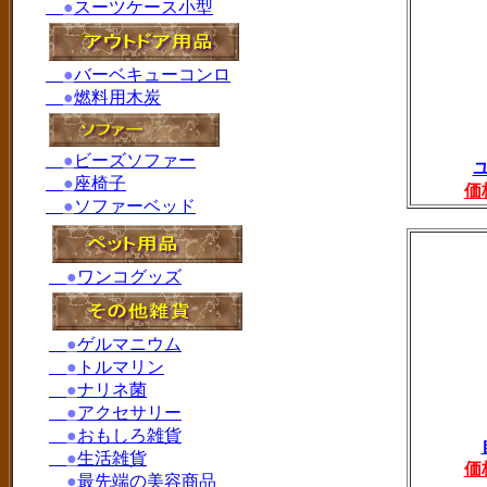
●
スーツケース小型
●
バーベキューコンロ
●
燃料用木炭
●
ビーズソファー
●
座椅子
価
●
ソファーベッド
●
ワンコグッズ
●
ゲルマニウム
●
トルマリン
●
ナリネ菌
●
アクセサリー
●
おもしろ雑貨
●
生活雑貨
価
●
最先端の美容商品