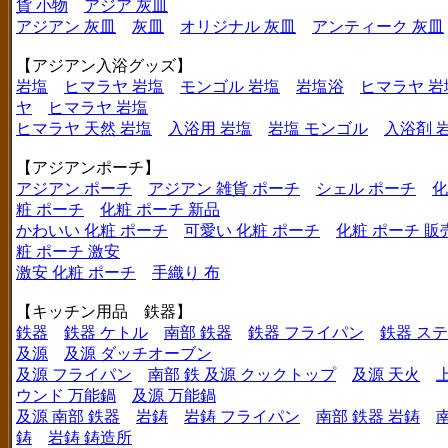
貨 小物
アジア 灰皿
アジアン 灰皿
灰皿
オリジナル 灰皿
アンティーク 灰皿
【アジアン入浴グッズ】
岩塩
ヒマラヤ 岩塩
モンゴル 岩塩
岩塩浴
ヒマラヤ 岩
ヤ
ヒマラヤ 岩塩
ヒマラヤ 天然 岩塩
入浴用 岩塩
岩塩 モンゴル
入浴剤 
【アジアンポーチ】
アジアン ポーチ
アジアン 雑貨 ポーチ
シェル ポーチ
化
粧 ポーチ
化粧 ポーチ 新品
かわいい 化粧 ポーチ
可愛い 化粧 ポーチ
化粧 ポーチ 販
粧 ポーチ 激安
激安 化粧 ポーチ
手織り 布
【キッチン用品 鉄器】
鉄器
鉄器 ケトル
南部 鉄器
鉄器 フライパン
鉄器 ス
及源
及源 ダッチオーブン
及源 フライパン
南部 鉄 及源 クックトップ
及源 天火
ウンド 万能鍋
及源 万能鍋
及源 南部 鉄器
岩鋳
岩鋳 フライパン
南部 鉄器 岩鋳
鋳
岩鋳 鋳造所