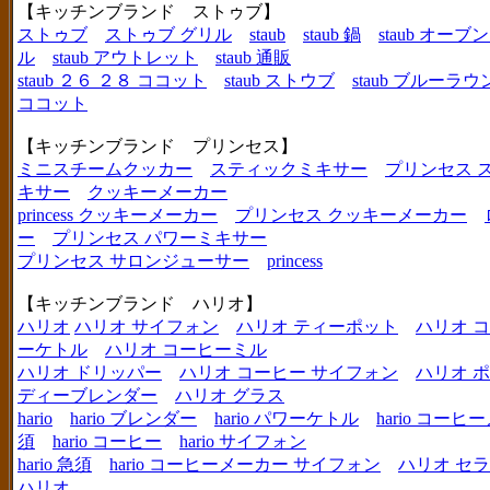
【キッチンブランド ストゥブ】
ストゥブ
ストゥブ グリル
staub
staub 鍋
staub オー
ル
staub アウトレット
staub 通販
staub ２６ ２８ ココット
staub ストウブ
staub ブルーラ
ココット
【キッチンブランド プリンセス】
ミニスチームクッカー
スティックミキサー
プリンセス 
キサー
クッキーメーカー
princess クッキーメーカー
プリンセス クッキーメーカー
ー
プリンセス パワーミキサー
プリンセス サロンジューサー
princess
【キッチンブランド ハリオ】
ハリオ
ハリオ サイフォン
ハリオ ティーポット
ハリオ 
ーケトル
ハリオ コーヒーミル
ハリオ ドリッパー
ハリオ コーヒー サイフォン
ハリオ 
ディーブレンダー
ハリオ グラス
hario
hario ブレンダー
hario パワーケトル
hario コー
須
hario コーヒー
hario サイフォン
hario 急須
hario コーヒーメーカー サイフォン
ハリオ セ
ハリオ