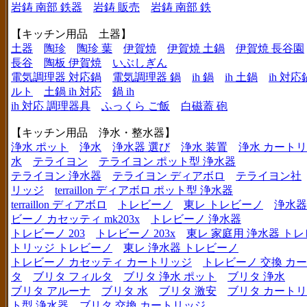
岩鋳 南部 鉄器
岩鋳 販売
岩鋳 南部 鉄
【キッチン用品 土器】
土器
陶珍
陶珍 葉
伊賀焼
伊賀焼 土鍋
伊賀焼 長谷園
長谷
陶板 伊賀焼
いぶしぎん
電気調理器 対応鍋
電気調理器 鍋
ih 鍋
ih 土鍋
ih 対応
ルト
土鍋 ih 対応
鍋 ih
ih 対応 調理器具
ふっくら ご飯
白磁蓋 砲
【キッチン用品 浄水・整水器】
浄水 ポット
浄水
浄水器 選び
浄水 装置
浄水 カート
水
テライヨン
テライヨン ポット型 浄水器
テライヨン 浄水器
テライヨン ディアボロ
テライヨン社
リッジ
terraillon ディアボロ ポット型 浄水器
terraillon ディアボロ
トレビーノ
東レ トレビーノ
浄水器
ビーノ カセッティ mk203x
トレビーノ 浄水器
トレビーノ 203
トレビーノ 203x
東レ 家庭用 浄水器 ト
トリッジ トレビーノ
東レ 浄水器 トレビーノ
トレビーノ カセッティ カートリッジ
トレビーノ 交換 カ
タ
ブリタ フィルタ
ブリタ 浄水 ポット
ブリタ 浄水
ブリタ アルーナ
ブリタ 水
ブリタ 激安
ブリタ カートリ
ト型 浄水器
ブリタ 交換 カートリッジ