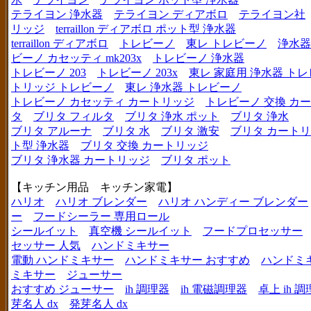
テライヨン 浄水器
テライヨン ディアボロ
テライヨン社
リッジ
terraillon ディアボロ ポット型 浄水器
terraillon ディアボロ
トレビーノ
東レ トレビーノ
浄水器
ビーノ カセッティ mk203x
トレビーノ 浄水器
トレビーノ 203
トレビーノ 203x
東レ 家庭用 浄水器 ト
トリッジ トレビーノ
東レ 浄水器 トレビーノ
トレビーノ カセッティ カートリッジ
トレビーノ 交換 カ
タ
ブリタ フィルタ
ブリタ 浄水 ポット
ブリタ 浄水
ブリタ アルーナ
ブリタ 水
ブリタ 激安
ブリタ カートリ
ト型 浄水器
ブリタ 交換 カートリッジ
ブリタ 浄水器 カートリッジ
ブリタ ポット
【キッチン用品 キッチン家電】
ハリオ
ハリオ ブレンダー
ハリオ ハンディー ブレンダー
ー
フードシーラー 専用ロール
シールイット
真空機 シールイット
フードプロセッサー
セッサー 人気
ハンドミキサー
電動 ハンドミキサー
ハンドミキサー おすすめ
ハンドミ
ミキサー
ジューサー
おすすめ ジューサー
ih 調理器
ih 電磁調理器
卓上 ih 
芽名人 dx
発芽名人 dx