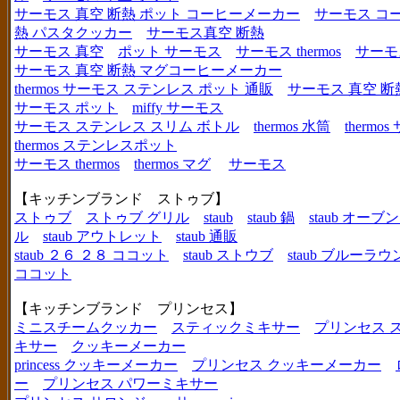
サーモス 真空 断熱 ポット コーヒーメーカー
サーモス コ
熱 パスタクッカー
サーモス真空 断熱
サーモス 真空
ポット サーモス
サーモス thermos
サーモ
サーモス 真空 断熱 マグコーヒーメーカー
thermos サーモス ステンレス ポット 通販
サーモス 真空 断
サーモス ポット
miffy サーモス
サーモス ステンレス スリム ボトル
thermos 水筒
thermo
thermos ステンレスポット
サーモス thermos
thermos マグ
サーモス
【キッチンブランド ストゥブ】
ストゥブ
ストゥブ グリル
staub
staub 鍋
staub オー
ル
staub アウトレット
staub 通販
staub ２６ ２８ ココット
staub ストウブ
staub ブルーラ
ココット
【キッチンブランド プリンセス】
ミニスチームクッカー
スティックミキサー
プリンセス 
キサー
クッキーメーカー
princess クッキーメーカー
プリンセス クッキーメーカー
ー
プリンセス パワーミキサー