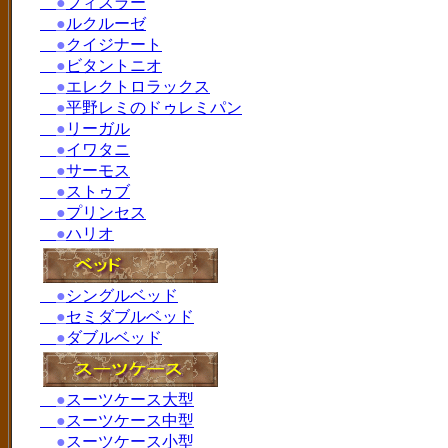
●
フィスラー
●
ルクルーゼ
●
クイジナート
●
ビタントニオ
●
エレクトロラックス
●
平野レミのドゥレミパン
●
リーガル
●
イワタニ
●
サーモス
●
ストゥブ
●
プリンセス
●
ハリオ
●
シングルベッド
●
セミダブルベッド
●
ダブルベッド
●
スーツケース大型
●
スーツケース中型
●
スーツケース小型