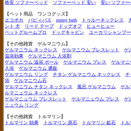
格安 ソファーベッド
ソファーベッド 安い
安い ソファー
【ペット用品 ワンコグッズ】
エコポカ
パピィバス
puppy bath
トゥルーネックレス
ント 犬
リード テープ
ドッグオフ
ヒューヒュー
ペットグルームプロ
ドッグキャビン
ユーカリシャンプー
【その他雑貨 ゲルマニウム】
ゲルマニウム ネックレス
ゲルマニウム ブレスレット
ゲ
温浴効果
ゲルマニウム 入浴剤
ゲルマニウム 温浴 ボール
ゲルマニウム ブレス
ゲルマニ
入浴
ゲルマニウム 通販
ゲルマニウム リング
チタン ゲルマニウム ネックレス
チ
浴
ゲルマニウム石
ゲルマニウム チタン ネックレス
風呂 ゲルマニウム
ゲル
ルマニュウム ネックレス
ゲルマニュウム ブレスレット
ゲルマニュウム ブレス
ゲ
ニュウム リング
【その他雑貨 トルマリン】
トルマリン 効果
トルマリン 原石
トルマリン 鉱石
トル