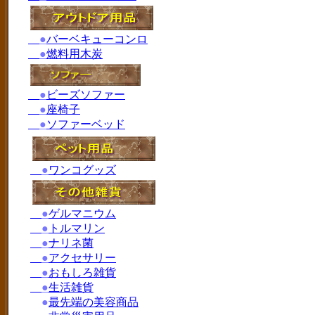
●
バーベキューコンロ
●
燃料用木炭
●
ビーズソファー
●
座椅子
●
ソファーベッド
●
ワンコグッズ
●
ゲルマニウム
●
トルマリン
●
ナリネ菌
●
アクセサリー
●
おもしろ雑貨
●
生活雑貨
●
最先端の美容商品