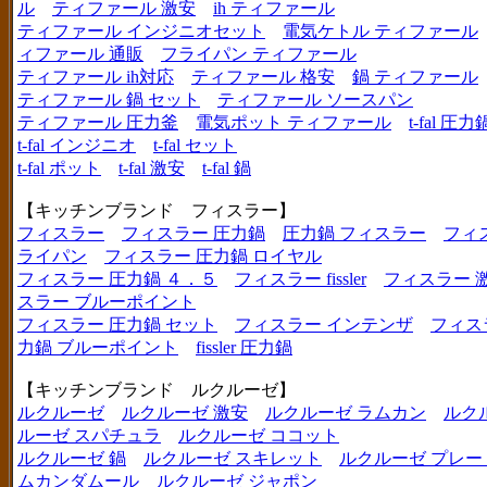
ル
ティファール 激安
ih ティファール
ティファール インジニオセット
電気ケトル ティファール
ィファール 通販
フライパン ティファール
ティファール ih対応
ティファール 格安
鍋 ティファール
ティファール 鍋 セット
ティファール ソースパン
ティファール 圧力釜
電気ポット ティファール
t-fal 圧力
t-fal インジニオ
t-fal セット
t-fal ポット
t-fal 激安
t-fal 鍋
【キッチンブランド フィスラー】
フィスラー
フィスラー 圧力鍋
圧力鍋 フィスラー
フィ
ライパン
フィスラー 圧力鍋 ロイヤル
フィスラー 圧力鍋 ４．５
フィスラー fissler
フィスラー 
スラー ブルーポイント
フィスラー 圧力鍋 セット
フィスラー インテンザ
フィス
力鍋 ブルーポイント
fissler 圧力鍋
【キッチンブランド ルクルーゼ】
ルクルーゼ
ルクルーゼ 激安
ルクルーゼ ラムカン
ルク
ルーゼ スパチュラ
ルクルーゼ ココット
ルクルーゼ 鍋
ルクルーゼ スキレット
ルクルーゼ プレー
ムカンダムール
ルクルーゼ ジャポン