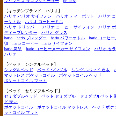
プリンセス サロンジューサー
princess
【キッチンブランド ハリオ】
ハリオ
ハリオ サイフォン
ハリオ ティーポット
ハリオ 
ーケトル
ハリオ コーヒーミル
ハリオ ドリッパー
ハリオ コーヒー サイフォン
ハリオ 
ディーブレンダー
ハリオ グラス
hario
hario ブレンダー
hario パワーケトル
hario コー
須
hario コーヒー
hario サイフォン
hario 急須
hario コーヒーメーカー サイフォン
ハリオ セ
ハリオ
【ベッド シングルベッド】
シングルベッド
ベッド シングル
シングルベッド 通販
マットレス ポケットコイル
ポケットコイル ベッド
ポケットコイル マット
【ベッド セミダブルベッド】
セミダブルベッド
ベッド セミダブル
セミダブルベッド 
ド 安い
ポケットコイル
ポケットコイル マットレス
ベッド ポケ
ットコイル マット