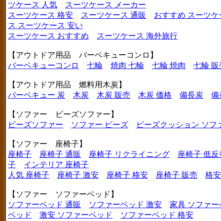
ツケース 人気
スーツケース メーカー
スーツケース 格安
スーツケース 通販
おすすめ スーツケ
ス
スーツケース 安い
スーツケース おすすめ
スーツケース 海外旅行
【アウトドア用品 バーベキューコンロ】
バーベキューコンロ
七輪
焼肉 七輪
七輪 焼肉
七輪 販
【アウトドア用品 燃料用木炭】
バーベキュー 炭
木炭
木炭 販売
木炭 価格
備長炭
備
【ソファー ビーズソファー】
ビーズソファー
ソファー ビーズ
ビーズクッション ソフ
【ソファー 座椅子】
座椅子
座椅子 通販
座椅子 リクライニング
座椅子 低反
子
インテリア 座椅子
人気 座椅子
座椅子 激安
座椅子 格安
座椅子 販売
格安
【ソファー ソファーベッド】
ソファーベッド 通販
ソファーベッド 激安
家具 ソファー
ベッド
激安 ソファーベッド
ソファーベッド 格安