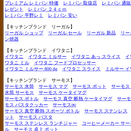
プレミアム レミパン 特価
レミパン 取扱店
レミパン 通販
レゼント
レミパン ２４ｃｍ
レミパン 平野レミ
レミパン 安い
【キッチンブランド リーガル】
リーガル ショップ
リーガル セール
リーガル 新品
リー
ン焼器
【キッチンブランド イワタニ】
イワタニ
イワタニ ミルサー
イワタニ あっ スライス
イ
ワタニ ミル
イワタニ フードプロセッサー
イワタニ ミルサー 800 dg
イワタニ スライス
ミルサー イ
【キッチンブランド サーモス】
サーモス 水筒
サーモス マグ
サーモス ポット
サーモス
水筒 サーモス
サーモス ケータイマグ
サーモス ボトル
サーモス 真空 断熱 ケータイマグ
サーモ
モス パスタクッカー
サーモス㈱
サーモス 真空 断熱 スポーツ ボトル
サーモス ステンレス
ット
サーモス パスタ
サーモス ステンレス ランチジャー
コーヒーメーカー サー
ル
サーモス 卓上 ポット