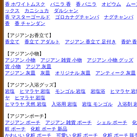
香 ホワイトムスク
バニラ 香
香 バニラ
オピウム
ムー
ックス
カニシュカ
ダルシャン
香 マスターゴールド
ゴロカナグチャンパ
ナグチャンパ
香
香 チャンダン
【アジアンお香立て】
香立て
香立て アダルト
アジアン 香立て 足付き
香炉 
【アジアン小物】
アジアン 小物
アジアン 雑貨 小物
アジアン 小物 グッズ
貨 小物
アジア 灰皿
アジアン 灰皿
灰皿
オリジナル 灰皿
アンティーク 灰皿
【アジアン入浴グッズ】
岩塩
ヒマラヤ 岩塩
モンゴル 岩塩
岩塩浴
ヒマラヤ 岩
ヤ
ヒマラヤ 岩塩
ヒマラヤ 天然 岩塩
入浴用 岩塩
岩塩 モンゴル
入浴剤 
【アジアンポーチ】
アジアン ポーチ
アジアン 雑貨 ポーチ
シェル ポーチ
化
粧 ポーチ
化粧 ポーチ 新品
かわいい 化粧 ポーチ
可愛い 化粧 ポーチ
化粧 ポーチ 販