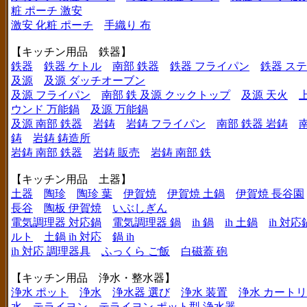
粧 ポーチ 激安
激安 化粧 ポーチ
手織り 布
【キッチン用品 鉄器】
鉄器
鉄器 ケトル
南部 鉄器
鉄器 フライパン
鉄器 ス
及源
及源 ダッチオーブン
及源 フライパン
南部 鉄 及源 クックトップ
及源 天火
ウンド 万能鍋
及源 万能鍋
及源 南部 鉄器
岩鋳
岩鋳 フライパン
南部 鉄器 岩鋳
鋳
岩鋳 鋳造所
岩鋳 南部 鉄器
岩鋳 販売
岩鋳 南部 鉄
【キッチン用品 土器】
土器
陶珍
陶珍 葉
伊賀焼
伊賀焼 土鍋
伊賀焼 長谷園
長谷
陶板 伊賀焼
いぶしぎん
電気調理器 対応鍋
電気調理器 鍋
ih 鍋
ih 土鍋
ih 対応
ルト
土鍋 ih 対応
鍋 ih
ih 対応 調理器具
ふっくら ご飯
白磁蓋 砲
【キッチン用品 浄水・整水器】
浄水 ポット
浄水
浄水器 選び
浄水 装置
浄水 カート
水
テライヨン
テライヨン ポット型 浄水器