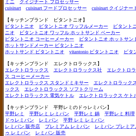
ミニ
クイジナート プロセッサー
cuisinart
cuisinart フードプロセッサー
cuisinart クイジナー
【キッチンブランド ビタントニオ】
ビタントニオ
ビタントニオ ワッフルメーカー
ビタントニ
ニオ
ビタントニオ ワッフル ホットサンド ベーカー
ビタントニオ コーヒーメーカー
ビタントニオ ホットサン
ホットサンドメーカー ビタントニオ
ホットサンド ビタントニオ
vitantonio ビタントニオ
ビタ
【キッチンブランド エレクトロラックス】
エレクトロラックス
エレクトロラックス社
エレクトロラ
ス コーヒーメーカー
エレクトロラックス スタンドミキサー
エレクトロラックス
ックス
エレクトロラックス ソフトクリーム
エレクトロラックス 電気ケトル
エレクトロラックス ケト
【キッチンブランド 平野レミのドゥレミパン】
平野レミ
平野レミ レミパン
平野レミ 鍋
平野レミ 料理
ドゥレミパン
レミパン
平野 レミ レミパン
レミパン 販売店
プレミアム レミパン
レミパン プレミア
ゥ レミパン
レミパン 販売