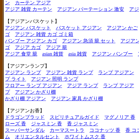
ン
カーテン アジア
アジア 雑貨 カーテン
アジアン パーテーション 激安
アジ
【アジアンバスケット】
アジアン バスケット
バスケット アジアン
アジアン かご
ゴ
アジアン 雑貨 カゴ ゴミ箱
バンブー アジアン カゴ
アジアン 急須 籠 セット
アジアン
ゴ
アジア カゴ
アジア 籠
アジア 食堂 籠
asian 雑貨
asia 雑貨
アジアン バンブー
【アジアンランプ】
アジアン ランプ
アジアン 雑貨 ランプ
ランプ アジアン
プ ライト
アジアン 照明 ランプ
フロアー ランプ アジアン
アジア ランプ
ランプ アジア
プ
アジアン かざり棚
かざり棚 アジアン
アジアン 家具 かざり棚
【アジアンお香】
ドラゴンブラッド
スピリチュアルガイド
マグノリア 香
ローズ 香
ジャスミン 香
香 ジャスミン
スーパーサンダル
カーマスートラ
ココナッツ 香
香 コ
ム
オリエンタルセント
ホワイトムスク 香