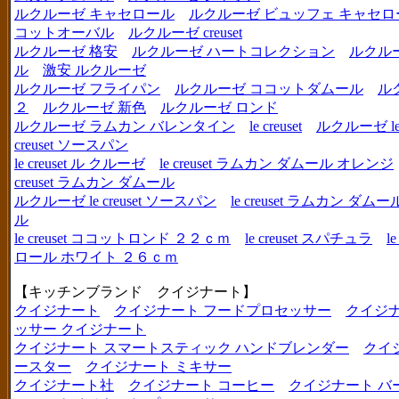
ルクルーゼ キャセロール
ルクルーゼ ビュッフェ キャセロ
コットオーバル
ルクルーゼ creuset
ルクルーゼ 格安
ルクルーゼ ハートコレクション
ルクル
ル
激安 ルクルーゼ
ルクルーゼ フライパン
ルクルーゼ ココットダムール
ル
２
ルクルーゼ 新色
ルクルーゼ ロンド
ルクルーゼ ラムカン バレンタイン
le creuset
ルクルーゼ le c
creuset ソースパン
le creuset ル クルーゼ
le creuset ラムカン ダムール オレンジ
creuset ラムカン ダムール
ルクルーゼ le creuset ソースパン
le creuset ラムカン 
ル
le creuset ココットロンド ２２ｃｍ
le creuset スパチュラ
l
ロール ホワイト ２６ｃｍ
【キッチンブランド クイジナート】
クイジナート
クイジナート フードプロセッサー
クイジ
ッサー クイジナート
クイジナート スマートスティック ハンドブレンダー
クイ
ースター
クイジナート ミキサー
クイジナート社
クイジナート コーヒー
クイジナート バ