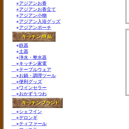
●
アジアンお香
●
アジアンお香立て
●
アジアン小物
●
アジアン入浴グッズ
●
アジアンポーチ
●
鉄器
●
土器
●
浄水・整水器
●
キッチン家電
●
テーブルウェア
●
お鍋・調理ツール
●
便利グッズ
●
ワインセラー
●
おかずうつわ
●
シェフイン
●
デロンギ
●
ティファール