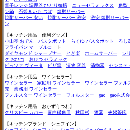
電子レンジ 調理器 ひとり御膳
ニューセラミックス
角型
ン鍋
石焼きいも つぼ
焼酎サーバー
焼酎サーバー 安い
焼酎サーバー 激安
激安 焼酎サーバー
ン
【キッチン用品 便利グッズ】
小山亭 おでん
パスタポット
らくゆ パスタポット
ろし
フライパン マーブルコー
ト
ダイヤモンド シャープナー
とぎ楽
ホームサーバー
シ
ク おひつ
おひつ セラミック
ピッツァ ヴィータ
ピザ窯
漬物 容器
漬物器
センステ
【キッチン用品 ワインセラー】
ワインセラー
家庭用 ワインセラー
ワインセラー フォル
売
業務用 ワインセラー
フォルスター ワインセラー
フォルスター
gac
gac株式
【キッチン用品 おかずうつわ】
クリスピー カバー
青白磁角皿
秋田杉
酒器
夫婦茶碗
【キッチンブランド シェフイン】
シェフイン
シェフィン
シェフィン ペッパーミル
ペッ