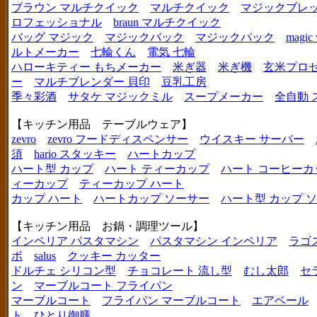
ブラウン マルチクイック
マルチクイック
マジックブレ
ロフェッショナル
braun マルチクイック
バッグ マジック
マジックバック
マジックパック
magic 
ルトメーカー
七輪くん
電気 七輪
ハローキティー もちメーカー
米ぎ器
米ぎ機
玄米プロ
ー
マルチブレンダー 貝印
豆乳工房
季々彩酒
サタケ マジックミル
スープメーカー
全自動 
【キッチン用品 テーブルウェア】
zevro
zevro フードディスペンサー
ウイスキー サーバー
須
hario スタッキー
ハートカップ
ハート型 カップ
ハート ティーカップ
ハート コーヒーカ
ィーカップ
ティーカップ ハート
カップ ハート
ハートカップ ソーサー
ハート型 カップ 
【キッチン用品 お鍋・調理ツール】
インペリア パスタマシン
パスタマシン インペリア
ラゴ
ボ
salus
クッキー カッター
ドルチェ シリコン型
チョコレート 流し型
むし太郎
セ
ン
マーブルコート フライパン
マーブルコート
フライパン マーブルコート
エアベール
ト
ひとり御膳