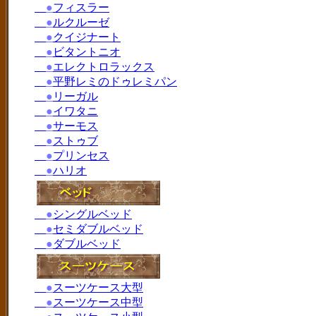
●
フィスラー
●
ルクルーゼ
●
クイジナート
●
ビタントニオ
●
エレクトロラックス
●
平野レミのドゥレミパン
●
リーガル
●
イワタニ
●
サーモス
●
ストゥブ
●
プリンセス
●
ハリオ
●
シングルベッド
●
セミダブルベッド
●
ダブルベッド
●
スーツケース大型
●
スーツケース中型