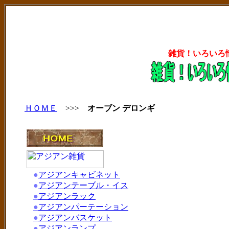
雑貨！いろいろ
ＨＯＭＥ
>>>
オーブン デロンギ
●
アジアンキャビネット
●
アジアンテーブル・イス
●
アジアンラック
●
アジアンパーテーション
●
アジアンバスケット
●
アジアンランプ