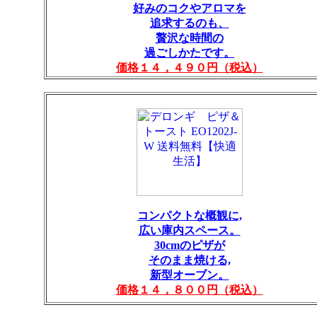
好みのコクやアロマを
追求するのも、
贅沢な時間の
過ごしかたです。
価格１４，４９０円（税込）
コンパクトな概観に,
広い庫内スペース。
30cmのピザが
そのまま焼ける,
新型オーブン。
価格１４，８００円（税込）