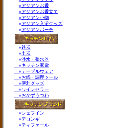
●
アジアンお香
●
アジアンお香立て
●
アジアン小物
●
アジアン入浴グッズ
●
アジアンポーチ
●
鉄器
●
土器
●
浄水・整水器
●
キッチン家電
●
テーブルウェア
●
お鍋・調理ツール
●
便利グッズ
●
ワインセラー
●
おかずうつわ
●
シェフイン
●
デロンギ
●
ティファール