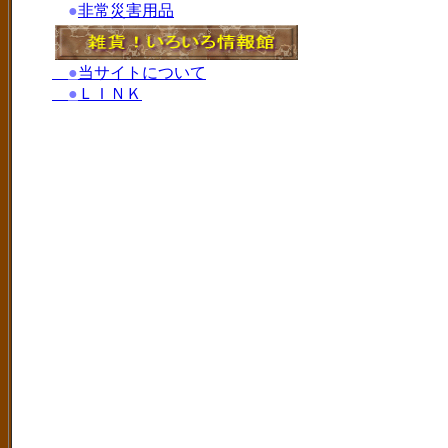
●
非常災害用品
●
当サイトについて
●
ＬＩＮＫ