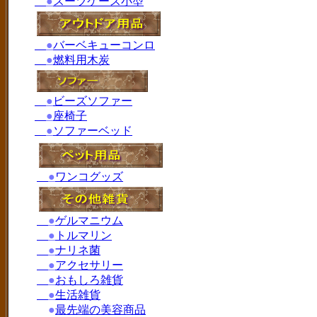
●
スーツケース小型
●
バーベキューコンロ
●
燃料用木炭
●
ビーズソファー
●
座椅子
●
ソファーベッド
●
ワンコグッズ
●
ゲルマニウム
●
トルマリン
●
ナリネ菌
●
アクセサリー
●
おもしろ雑貨
●
生活雑貨
●
最先端の美容商品