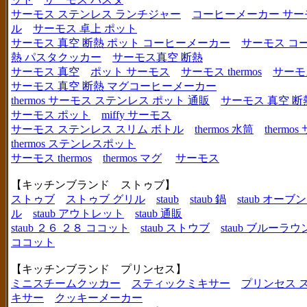
サーモス ステンレス ランチジャー
コーヒーメーカー サー
ル
サーモス 卓上 ポット
サーモス 真空 断熱 ポット コーヒーメーカー
サーモス コ
熱 パスタクッカー
サーモス真空 断熱
サーモス 真空
ポット サーモス
サーモス thermos
サーモ
サーモス 真空 断熱 マグコーヒーメーカー
thermos サーモス ステンレス ポット 通販
サーモス 真空 断
サーモス ポット
miffy サーモス
サーモス ステンレス スリム ボトル
thermos 水筒
thermo
thermos ステンレスポット
サーモス thermos
thermos マグ
サーモス
【キッチンブランド ストゥブ】
ストゥブ
ストゥブ グリル
staub
staub 鍋
staub オー
ル
staub アウトレット
staub 通販
staub ２６ ２８ ココット
staub ストウブ
staub ブルーラ
ココット
【キッチンブランド プリンセス】
ミニスチームクッカー
スティックミキサー
プリンセス 
キサー
クッキーメーカー