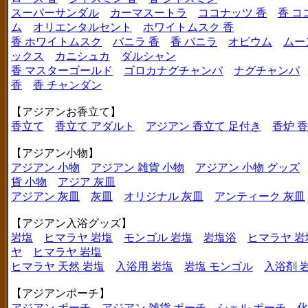
スーパーサンダル
カーマスートラ
ココナッツ 香
香 コ
ム
オリエンタルセント
ホワイトムスク 香
香 ホワイトムスク
バニラ 香
香 バニラ
オピウム
ムー
ックス
カニシュカ
ダルシャン
香 マスターゴールド
ゴロカナグチャンパ
ナグチャンパ
香
香 チャンダン
【アジアンお香立て】
香立て
香立て アダルト
アジアン 香立て 足付き
香炉 
【アジアン小物】
アジアン 小物
アジアン 雑貨 小物
アジアン 小物 グッズ
貨 小物
アジア 灰皿
アジアン 灰皿
灰皿
オリジナル 灰皿
アンティーク 灰皿
【アジアン入浴グッズ】
岩塩
ヒマラヤ 岩塩
モンゴル 岩塩
岩塩浴
ヒマラヤ 岩
ヤ
ヒマラヤ 岩塩
ヒマラヤ 天然 岩塩
入浴用 岩塩
岩塩 モンゴル
入浴剤 
【アジアンポーチ】
アジアン ポーチ
アジアン 雑貨 ポーチ
シェル ポーチ
化