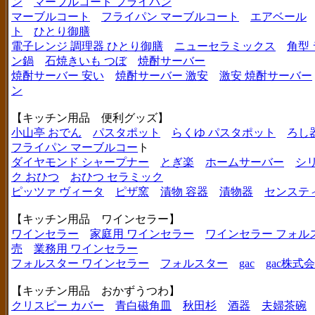
ン
マーブルコート フライパン
マーブルコート
フライパン マーブルコート
エアベール
ト
ひとり御膳
電子レンジ 調理器 ひとり御膳
ニューセラミックス
角型
ン鍋
石焼きいも つぼ
焼酎サーバー
焼酎サーバー 安い
焼酎サーバー 激安
激安 焼酎サーバー
ン
【キッチン用品 便利グッズ】
小山亭 おでん
パスタポット
らくゆ パスタポット
ろし
フライパン マーブルコー
ト
ダイヤモンド シャープナー
とぎ楽
ホームサーバー
シ
ク おひつ
おひつ セラミック
ピッツァ ヴィータ
ピザ窯
漬物 容器
漬物器
センステ
【キッチン用品 ワインセラー】
ワインセラー
家庭用 ワインセラー
ワインセラー フォル
売
業務用 ワインセラー
フォルスター ワインセラー
フォルスター
gac
gac株式
【キッチン用品 おかずうつわ】
クリスピー カバー
青白磁角皿
秋田杉
酒器
夫婦茶碗