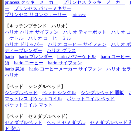
princess クッキーメーカー
プリンセス クッキーメーカー
ー
プリンセス パワーミキサー
プリンセス サロンジューサー
princess
【キッチンブランド ハリオ】
ハリオ
ハリオ サイフォン
ハリオ ティーポット
ハリオ 
ーケトル
ハリオ コーヒーミル
ハリオ ドリッパー
ハリオ コーヒー サイフォン
ハリオ 
ディーブレンダー
ハリオ グラス
hario
hario ブレンダー
hario パワーケトル
hario コー
須
hario コーヒー
hario サイフォン
hario 急須
hario コーヒーメーカー サイフォン
ハリオ セ
ハリオ
【ベッド シングルベッド】
シングルベッド
ベッド シングル
シングルベッド 通販
マットレス ポケットコイル
ポケットコイル ベッド
ポケットコイル マット
【ベッド セミダブルベッド】
セミダブルベッド
ベッド セミダブル
セミダブルベッド 
ド 安い