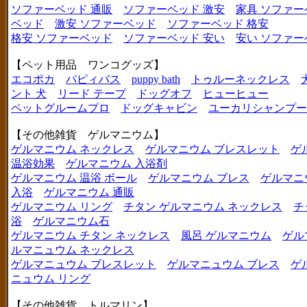
ソファーベッド 通販
ソファーベッド 激安
家具 ソファー
ベッド
激安 ソファーベッド
ソファーベッド 格安
格安 ソファーベッド
ソファーベッド 安い
安い ソファー
【ペット用品 ワンコグッズ】
エコポカ
パピィバス
puppy bath
トゥルーネックレス
ント 犬
リード テープ
ドッグオフ
ヒューヒュー
ペットグルームプロ
ドッグキャビン
ユーカリシャンプー
【その他雑貨 ゲルマニウム】
ゲルマニウム ネックレス
ゲルマニウム ブレスレット
ゲ
温浴効果
ゲルマニウム 入浴剤
ゲルマニウム 温浴 ボール
ゲルマニウム ブレス
ゲルマニ
入浴
ゲルマニウム 通販
ゲルマニウム リング
チタン ゲルマニウム ネックレス
チ
浴
ゲルマニウム石
ゲルマニウム チタン ネックレス
風呂 ゲルマニウム
ゲル
ルマニュウム ネックレス
ゲルマニュウム ブレスレット
ゲルマニュウム ブレス
ゲ
ニュウム リング
【その他雑貨 トルマリン】