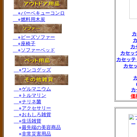
●
バーベキューコンロ
●
燃料用木炭
カ
●
ビーズソファー
カ
●
座椅子
カ
●
ソファーベッド
カセッテ
カセッティ
カセッ
●
ワンコグッズ
●
ゲルマニウム
カ
●
トルマリン
価
●
ナリネ菌
●
アクセサリー
●
おもしろ雑貨
●
生活雑貨
●
最先端の美容商品
●
非常災害用品