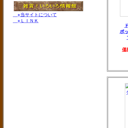
●
当サイトについて
●
ＬＩＮＫ
ポ
価