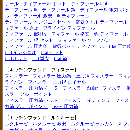
ァール
ティファール ポット
ティファール t-fal
ティファール ih
ティファール 鍋
ティファール 電気 ポッ
ル
ティファール 激安
ih ティファール
ティファール インジニオセット
電気ケトル ティファール
ィファール 通販
フライパン ティファール
ティファール ih対応
ティファール 格安
鍋 ティファール
ティファール 鍋 セット
ティファール ソースパン
ティファール 圧力釜
電気ポット ティファール
t-fal 圧力
t-fal インジニオ
t-fal セット
t-fal ポット
t-fal 激安
t-fal 鍋
【キッチンブランド フィスラー】
フィスラー
フィスラー 圧力鍋
圧力鍋 フィスラー
フィ
ライパン
フィスラー 圧力鍋 ロイヤル
フィスラー 圧力鍋 ４．５
フィスラー fissler
フィスラー 
スラー ブルーポイント
フィスラー 圧力鍋 セット
フィスラー インテンザ
フィス
力鍋 ブルーポイント
fissler 圧力鍋
【キッチンブランド ルクルーゼ】
ルクルーゼ
ルクルーゼ 激安
ルクルーゼ ラムカン
ルク
ルーゼ スパチュラ
ルクルーゼ ココット