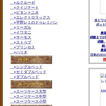
●
ルクルーゼ
●
クイジナート
●
ビタントニオ
●
エレクトロラックス
水とワ
●
平野レミのドゥレミパン
ポット
●
リーガル
●
イワタニ
農
●
サーモス
硝酸までが
硝酸
●
ストゥブ
銅
●
プリンセス
農
●
ハリオ
日本のJIS
●
シングルベッド
●
セミダブルベッド
●
ダブルベッド
●
スーツケース大型
●
スーツケース中型
●
スーツケース小型