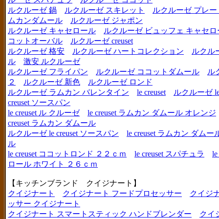
ルクルーゼ 鍋
ルクルーゼ スキレット
ルクルーゼ プレー
ムカンダムール
ルクルーゼ ジャポン
ルクルーゼ キャセロール
ルクルーゼ ビュッフェ キャセロ
コットオーバル
ルクルーゼ creuset
ルクルーゼ 格安
ルクルーゼ ハートコレクション
ルクル
ル
激安 ルクルーゼ
ルクルーゼ フライパン
ルクルーゼ ココットダムール
ル
２
ルクルーゼ 新色
ルクルーゼ ロンド
ルクルーゼ ラムカン バレンタイン
le creuset
ルクルーゼ le c
creuset ソースパン
le creuset ル クルーゼ
le creuset ラムカン ダムール オレンジ
creuset ラムカン ダムール
ルクルーゼ le creuset ソースパン
le creuset ラムカン 
ル
le creuset ココットロンド ２２ｃｍ
le creuset スパチュラ
l
ロール ホワイト ２６ｃｍ
【キッチンブランド クイジナート】
クイジナート
クイジナート フードプロセッサー
クイジ
ッサー クイジナート
クイジナート スマートスティック ハンドブレンダー
クイ