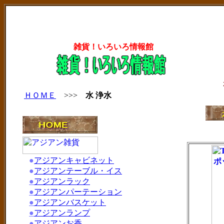
雑貨！いろいろ情報館
ＨＯＭＥ
>>>
水 浄水
●
アジアンキャビネット
●
アジアンテーブル・イス
●
アジアンラック
●
アジアンパーテーション
●
アジアンバスケット
●
アジアンランプ
●
アジアンお香