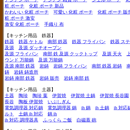
粧 ポーチ
化粧 ポーチ 新品
かわいい 化粧 ポーチ
可愛い 化粧 ポーチ
化粧 ポーチ 販
粧 ポーチ 激安
激安 化粧 ポーチ
手織り 布
【キッチン用品 鉄器】
鉄器
鉄器 ケトル
南部 鉄器
鉄器 フライパン
鉄器 ス
及源
及源 ダッチオーブン
及源 フライパン
南部 鉄 及源 クックトップ
及源 天火
ウンド 万能鍋
及源 万能鍋
及源 南部 鉄器
岩鋳
岩鋳 フライパン
南部 鉄器 岩鋳
鋳
岩鋳 鋳造所
岩鋳 南部 鉄器
岩鋳 販売
岩鋳 南部 鉄
【キッチン用品 土器】
土器
陶珍
陶珍 葉
伊賀焼
伊賀焼 土鍋
伊賀焼 長谷園
長谷
陶板 伊賀焼
いぶしぎん
電気調理器 対応鍋
電気調理器 鍋
ih 鍋
ih 土鍋
ih 対応
ルト
土鍋 ih 対応
鍋 ih
ih 対応 調理器具
ふっくら ご飯
白磁蓋 砲