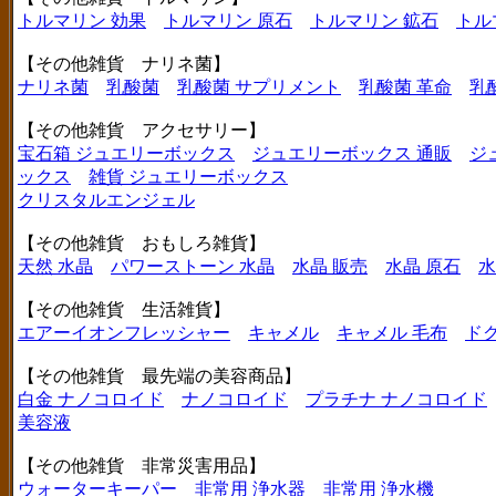
トルマリン 効果
トルマリン 原石
トルマリン 鉱石
トル
【その他雑貨 ナリネ菌】
ナリネ菌
乳酸菌
乳酸菌 サプリメント
乳酸菌 革命
乳
【その他雑貨 アクセサリー】
宝石箱 ジュエリーボックス
ジュエリーボックス 通販
ジ
ックス
雑貨 ジュエリーボックス
クリスタルエンジェル
【その他雑貨 おもしろ雑貨】
天然 水晶
パワーストーン 水晶
水晶 販売
水晶 原石
水
【その他雑貨 生活雑貨】
エアーイオンフレッシャー
キャメル
キャメル 毛布
ド
【その他雑貨 最先端の美容商品】
白金 ナノコロイド
ナノコロイド
プラチナ ナノコロイド
美容液
【その他雑貨 非常災害用品】
ウォーターキーパー
非常用 浄水器
非常用 浄水機