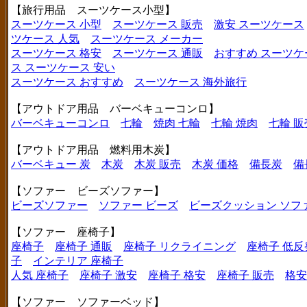
【旅行用品 スーツケース小型】
スーツケース 小型
スーツケース 販売
激安 スーツケース
ツケース 人気
スーツケース メーカー
スーツケース 格安
スーツケース 通販
おすすめ スーツケ
ス
スーツケース 安い
スーツケース おすすめ
スーツケース 海外旅行
【アウトドア用品 バーベキューコンロ】
バーベキューコンロ
七輪
焼肉 七輪
七輪 焼肉
七輪 販
【アウトドア用品 燃料用木炭】
バーベキュー 炭
木炭
木炭 販売
木炭 価格
備長炭
備
【ソファー ビーズソファー】
ビーズソファー
ソファー ビーズ
ビーズクッション ソフ
【ソファー 座椅子】
座椅子
座椅子 通販
座椅子 リクライニング
座椅子 低反
子
インテリア 座椅子
人気 座椅子
座椅子 激安
座椅子 格安
座椅子 販売
格安
【ソファー ソファーベッド】