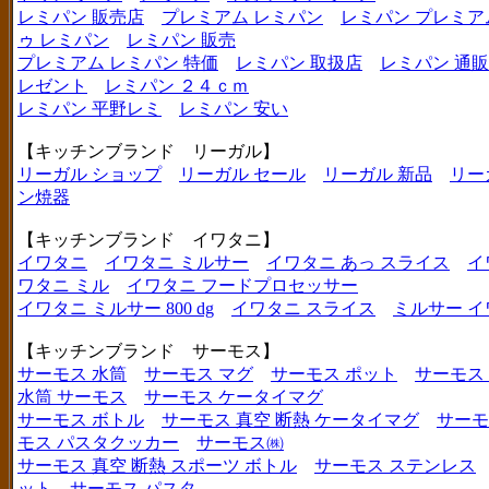
レミパン 販売店
プレミアム レミパン
レミパン プレミア
ゥ レミパン
レミパン 販売
プレミアム レミパン 特価
レミパン 取扱店
レミパン 通販
レゼント
レミパン ２４ｃｍ
レミパン 平野レミ
レミパン 安い
【キッチンブランド リーガル】
リーガル ショップ
リーガル セール
リーガル 新品
リー
ン焼器
【キッチンブランド イワタニ】
イワタニ
イワタニ ミルサー
イワタニ あっ スライス
イ
ワタニ ミル
イワタニ フードプロセッサー
イワタニ ミルサー 800 dg
イワタニ スライス
ミルサー イ
【キッチンブランド サーモス】
サーモス 水筒
サーモス マグ
サーモス ポット
サーモス
水筒 サーモス
サーモス ケータイマグ
サーモス ボトル
サーモス 真空 断熱 ケータイマグ
サーモ
モス パスタクッカー
サーモス㈱
サーモス 真空 断熱 スポーツ ボトル
サーモス ステンレス
ット
サーモス パスタ