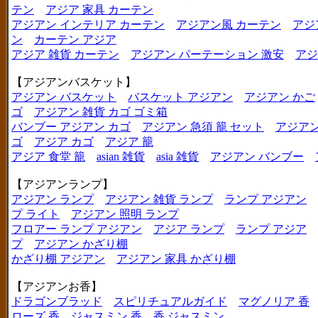
テン
アジア 家具 カーテン
アジアン インテリア カーテン
アジアン風 カーテン
アジ
ン
カーテン アジア
アジア 雑貨 カーテン
アジアン パーテーション 激安
アジ
【アジアンバスケット】
アジアン バスケット
バスケット アジアン
アジアン かご
ゴ
アジアン 雑貨 カゴ ゴミ箱
バンブー アジアン カゴ
アジアン 急須 籠 セット
アジアン
ゴ
アジア カゴ
アジア 籠
アジア 食堂 籠
asian 雑貨
asia 雑貨
アジアン バンブー
【アジアンランプ】
アジアン ランプ
アジアン 雑貨 ランプ
ランプ アジアン
プ ライト
アジアン 照明 ランプ
フロアー ランプ アジアン
アジア ランプ
ランプ アジア
プ
アジアン かざり棚
かざり棚 アジアン
アジアン 家具 かざり棚
【アジアンお香】
ドラゴンブラッド
スピリチュアルガイド
マグノリア 香
ローズ 香
ジャスミン 香
香 ジャスミン