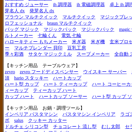
おすすめ ジューサー
ih 調理器
ih 電磁調理器
卓上 ih 
芽名人 dx
発芽名人 dx
ブラウン マルチクイック
マルチクイック
マジックブレ
ロフェッショナル
braun マルチクイック
バッグ マジック
マジックバック
マジックパック
magic 
ルトメーカー
七輪くん
電気 七輪
ハローキティー もちメーカー
米ぎ器
米ぎ機
玄米プロ
ー
マルチブレンダー 貝印
豆乳工房
季々彩酒
サタケ マジックミル
スープメーカー
全自動 
【キッチン用品 テーブルウェア】
zevro
zevro フードディスペンサー
ウイスキー サーバー
須
hario スタッキー
ハートカップ
ハート型 カップ
ハート ティーカップ
ハート コーヒーカ
ィーカップ
ティーカップ ハート
カップ ハート
ハートカップ ソーサー
ハート型 カップ 
【キッチン用品 お鍋・調理ツール】
インペリア パスタマシン
パスタマシン インペリア
ラゴ
ボ
salus
クッキー カッター
ドルチェ シリコン型
チョコレート 流し型
むし太郎
セ