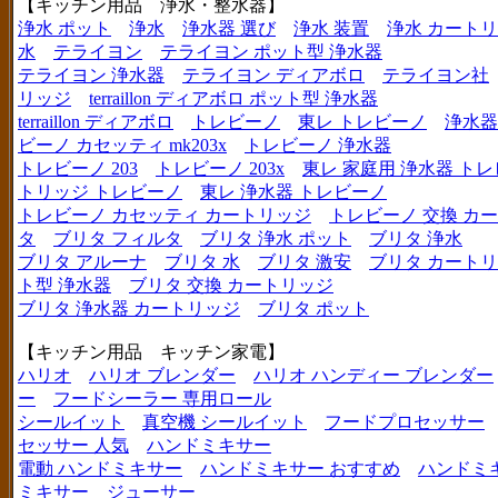
【キッチン用品 浄水・整水器】
浄水 ポット
浄水
浄水器 選び
浄水 装置
浄水 カート
水
テライヨン
テライヨン ポット型 浄水器
テライヨン 浄水器
テライヨン ディアボロ
テライヨン社
リッジ
terraillon ディアボロ ポット型 浄水器
terraillon ディアボロ
トレビーノ
東レ トレビーノ
浄水器
ビーノ カセッティ mk203x
トレビーノ 浄水器
トレビーノ 203
トレビーノ 203x
東レ 家庭用 浄水器 ト
トリッジ トレビーノ
東レ 浄水器 トレビーノ
トレビーノ カセッティ カートリッジ
トレビーノ 交換 カ
タ
ブリタ フィルタ
ブリタ 浄水 ポット
ブリタ 浄水
ブリタ アルーナ
ブリタ 水
ブリタ 激安
ブリタ カートリ
ト型 浄水器
ブリタ 交換 カートリッジ
ブリタ 浄水器 カートリッジ
ブリタ ポット
【キッチン用品 キッチン家電】
ハリオ
ハリオ ブレンダー
ハリオ ハンディー ブレンダー
ー
フードシーラー 専用ロール
シールイット
真空機 シールイット
フードプロセッサー
セッサー 人気
ハンドミキサー
電動 ハンドミキサー
ハンドミキサー おすすめ
ハンドミ
ミキサー
ジューサー