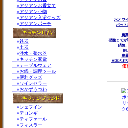
●
アジアンお香立て
●
アジアン小物
●
アジアン入浴グッズ
水とワ
●
アジアンポーチ
ポット
農
硝酸までが
●
鉄器
硝酸
●
土器
銅
●
浄水・整水器
農
●
キッチン家電
日本のJI
●
テーブルウェア
価
●
お鍋・調理ツール
●
便利グッズ
●
ワインセラー
●
おかずうつわ
●
シェフイン
●
デロンギ
●
ティファール
●
フィスラー