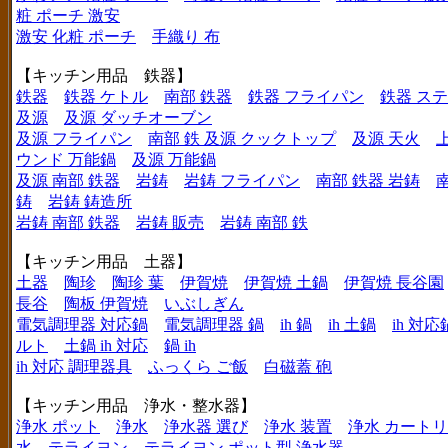
粧 ポーチ 激安
激安 化粧 ポーチ
手織り 布
【キッチン用品 鉄器】
鉄器
鉄器 ケトル
南部 鉄器
鉄器 フライパン
鉄器 ス
及源
及源 ダッチオーブン
及源 フライパン
南部 鉄 及源 クックトップ
及源 天火
ウンド 万能鍋
及源 万能鍋
及源 南部 鉄器
岩鋳
岩鋳 フライパン
南部 鉄器 岩鋳
鋳
岩鋳 鋳造所
岩鋳 南部 鉄器
岩鋳 販売
岩鋳 南部 鉄
【キッチン用品 土器】
土器
陶珍
陶珍 葉
伊賀焼
伊賀焼 土鍋
伊賀焼 長谷園
長谷
陶板 伊賀焼
いぶしぎん
電気調理器 対応鍋
電気調理器 鍋
ih 鍋
ih 土鍋
ih 対応
ルト
土鍋 ih 対応
鍋 ih
ih 対応 調理器具
ふっくら ご飯
白磁蓋 砲
【キッチン用品 浄水・整水器】
浄水 ポット
浄水
浄水器 選び
浄水 装置
浄水 カート
水
テライヨン
テライヨン ポット型 浄水器