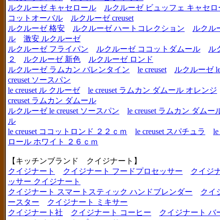
ルクルーゼ キャセロール
ルクルーゼ ビュッフェ キャセロ
コットオーバル
ルクルーゼ creuset
ルクルーゼ 格安
ルクルーゼ ハートコレクション
ルクル
ル
激安 ルクルーゼ
ルクルーゼ フライパン
ルクルーゼ ココットダムール
ル
２
ルクルーゼ 新色
ルクルーゼ ロンド
ルクルーゼ ラムカン バレンタイン
le creuset
ルクルーゼ le c
creuset ソースパン
le creuset ル クルーゼ
le creuset ラムカン ダムール オレンジ
creuset ラムカン ダムール
ルクルーゼ le creuset ソースパン
le creuset ラムカン 
ル
le creuset ココットロンド ２２ｃｍ
le creuset スパチュラ
l
ロール ホワイト ２６ｃｍ
【キッチンブランド クイジナート】
クイジナート
クイジナート フードプロセッサー
クイジ
ッサー クイジナート
クイジナート スマートスティック ハンドブレンダー
クイ
ースター
クイジナート ミキサー
クイジナート社
クイジナート コーヒー
クイジナート バ