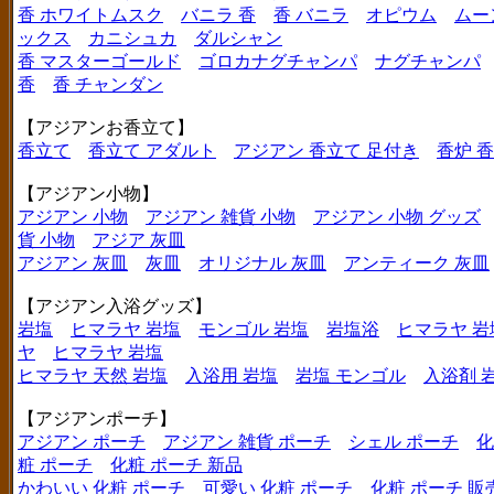
香 ホワイトムスク
バニラ 香
香 バニラ
オピウム
ムー
ックス
カニシュカ
ダルシャン
香 マスターゴールド
ゴロカナグチャンパ
ナグチャンパ
香
香 チャンダン
【アジアンお香立て】
香立て
香立て アダルト
アジアン 香立て 足付き
香炉 
【アジアン小物】
アジアン 小物
アジアン 雑貨 小物
アジアン 小物 グッズ
貨 小物
アジア 灰皿
アジアン 灰皿
灰皿
オリジナル 灰皿
アンティーク 灰皿
【アジアン入浴グッズ】
岩塩
ヒマラヤ 岩塩
モンゴル 岩塩
岩塩浴
ヒマラヤ 岩
ヤ
ヒマラヤ 岩塩
ヒマラヤ 天然 岩塩
入浴用 岩塩
岩塩 モンゴル
入浴剤 
【アジアンポーチ】
アジアン ポーチ
アジアン 雑貨 ポーチ
シェル ポーチ
化
粧 ポーチ
化粧 ポーチ 新品
かわいい 化粧 ポーチ
可愛い 化粧 ポーチ
化粧 ポーチ 販