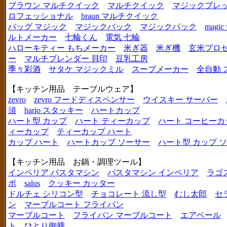
ブラウン マルチクイック
マルチクイック
マジックブレ
ロフェッショナル
braun マルチクイック
バッグ マジック
マジックバック
マジックパック
magic 
ルトメーカー
七輪くん
電気 七輪
ハローキティー もちメーカー
米ぎ器
米ぎ機
玄米プロ
ー
マルチブレンダー 貝印
豆乳工房
季々彩酒
サタケ マジックミル
スープメーカー
全自動 
【キッチン用品 テーブルウェア】
zevro
zevro フードディスペンサー
ウイスキー サーバー
須
hario スタッキー
ハートカップ
ハート型 カップ
ハート ティーカップ
ハート コーヒーカ
ィーカップ
ティーカップ ハート
カップ ハート
ハートカップ ソーサー
ハート型 カップ 
【キッチン用品 お鍋・調理ツール】
インペリア パスタマシン
パスタマシン インペリア
ラゴ
ボ
salus
クッキー カッター
ドルチェ シリコン型
チョコレート 流し型
むし太郎
セ
ン
マーブルコート フライパン
マーブルコート
フライパン マーブルコート
エアベール
ト
ひとり御膳