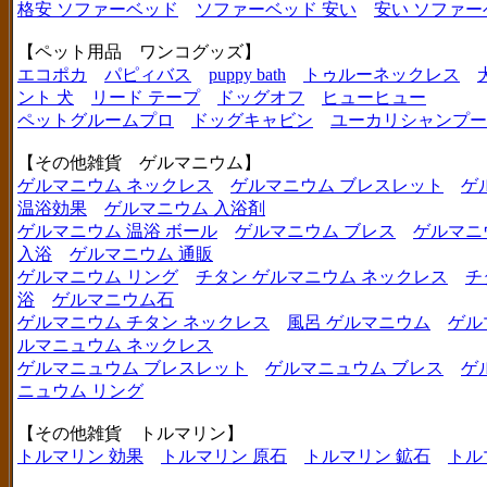
格安 ソファーベッド
ソファーベッド 安い
安い ソファー
【ペット用品 ワンコグッズ】
エコポカ
パピィバス
puppy bath
トゥルーネックレス
ント 犬
リード テープ
ドッグオフ
ヒューヒュー
ペットグルームプロ
ドッグキャビン
ユーカリシャンプー
【その他雑貨 ゲルマニウム】
ゲルマニウム ネックレス
ゲルマニウム ブレスレット
ゲ
温浴効果
ゲルマニウム 入浴剤
ゲルマニウム 温浴 ボール
ゲルマニウム ブレス
ゲルマニ
入浴
ゲルマニウム 通販
ゲルマニウム リング
チタン ゲルマニウム ネックレス
チ
浴
ゲルマニウム石
ゲルマニウム チタン ネックレス
風呂 ゲルマニウム
ゲル
ルマニュウム ネックレス
ゲルマニュウム ブレスレット
ゲルマニュウム ブレス
ゲ
ニュウム リング
【その他雑貨 トルマリン】
トルマリン 効果
トルマリン 原石
トルマリン 鉱石
トル