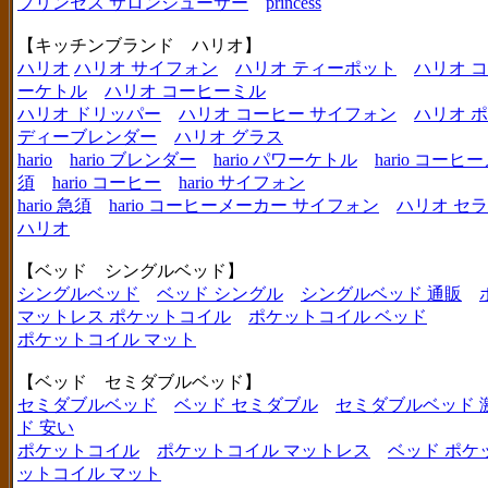
プリンセス サロンジューサー
princess
【キッチンブランド ハリオ】
ハリオ
ハリオ サイフォン
ハリオ ティーポット
ハリオ 
ーケトル
ハリオ コーヒーミル
ハリオ ドリッパー
ハリオ コーヒー サイフォン
ハリオ 
ディーブレンダー
ハリオ グラス
hario
hario ブレンダー
hario パワーケトル
hario コー
須
hario コーヒー
hario サイフォン
hario 急須
hario コーヒーメーカー サイフォン
ハリオ セ
ハリオ
【ベッド シングルベッド】
シングルベッド
ベッド シングル
シングルベッド 通販
マットレス ポケットコイル
ポケットコイル ベッド
ポケットコイル マット
【ベッド セミダブルベッド】
セミダブルベッド
ベッド セミダブル
セミダブルベッド 
ド 安い
ポケットコイル
ポケットコイル マットレス
ベッド ポケ
ットコイル マット