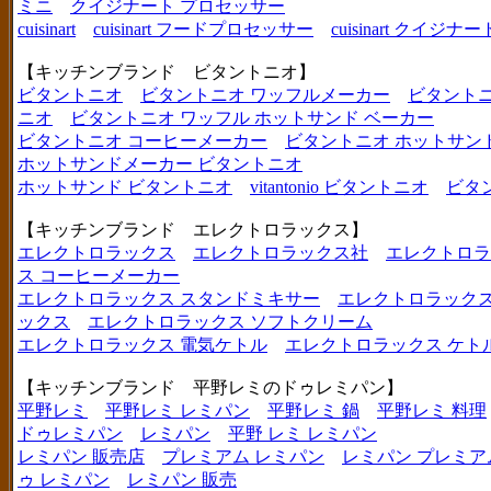
ミニ
クイジナート プロセッサー
cuisinart
cuisinart フードプロセッサー
cuisinart クイジナー
【キッチンブランド ビタントニオ】
ビタントニオ
ビタントニオ ワッフルメーカー
ビタントニ
ニオ
ビタントニオ ワッフル ホットサンド ベーカー
ビタントニオ コーヒーメーカー
ビタントニオ ホットサン
ホットサンドメーカー ビタントニオ
ホットサンド ビタントニオ
vitantonio ビタントニオ
ビタ
【キッチンブランド エレクトロラックス】
エレクトロラックス
エレクトロラックス社
エレクトロラ
ス コーヒーメーカー
エレクトロラックス スタンドミキサー
エレクトロラックス
ックス
エレクトロラックス ソフトクリーム
エレクトロラックス 電気ケトル
エレクトロラックス ケト
【キッチンブランド 平野レミのドゥレミパン】
平野レミ
平野レミ レミパン
平野レミ 鍋
平野レミ 料理
ドゥレミパン
レミパン
平野 レミ レミパン
レミパン 販売店
プレミアム レミパン
レミパン プレミア
ゥ レミパン
レミパン 販売