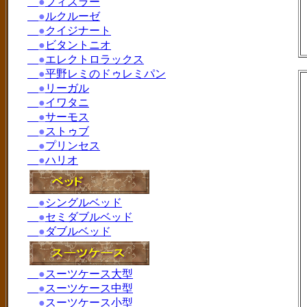
●
フィスラー
●
ルクルーゼ
●
クイジナート
●
ビタントニオ
●
エレクトロラックス
●
平野レミのドゥレミパン
●
リーガル
●
イワタニ
●
サーモス
●
ストゥブ
●
プリンセス
●
ハリオ
●
シングルベッド
●
セミダブルベッド
●
ダブルベッド
●
スーツケース大型
●
スーツケース中型
●
スーツケース小型