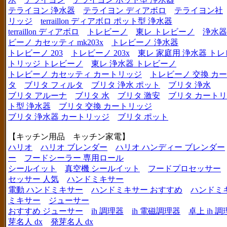
テライヨン 浄水器
テライヨン ディアボロ
テライヨン社
リッジ
terraillon ディアボロ ポット型 浄水器
terraillon ディアボロ
トレビーノ
東レ トレビーノ
浄水器
ビーノ カセッティ mk203x
トレビーノ 浄水器
トレビーノ 203
トレビーノ 203x
東レ 家庭用 浄水器 ト
トリッジ トレビーノ
東レ 浄水器 トレビーノ
トレビーノ カセッティ カートリッジ
トレビーノ 交換 カ
タ
ブリタ フィルタ
ブリタ 浄水 ポット
ブリタ 浄水
ブリタ アルーナ
ブリタ 水
ブリタ 激安
ブリタ カートリ
ト型 浄水器
ブリタ 交換 カートリッジ
ブリタ 浄水器 カートリッジ
ブリタ ポット
【キッチン用品 キッチン家電】
ハリオ
ハリオ ブレンダー
ハリオ ハンディー ブレンダー
ー
フードシーラー 専用ロール
シールイット
真空機 シールイット
フードプロセッサー
セッサー 人気
ハンドミキサー
電動 ハンドミキサー
ハンドミキサー おすすめ
ハンドミ
ミキサー
ジューサー
おすすめ ジューサー
ih 調理器
ih 電磁調理器
卓上 ih 
芽名人 dx
発芽名人 dx