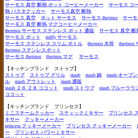
サーモス 真空 断熱 ポット コーヒーメーカー
サーモス コ
熱 パスタクッカー
サーモス真空 断熱
サーモス 真空
ポット サーモス
サーモス thermos
サーモ
サーモス 真空 断熱 マグコーヒーメーカー
thermos サーモス ステンレス ポット 通販
サーモス 真空 断
サーモス ポット
miffy サーモス
サーモス ステンレス スリム ボトル
thermos 水筒
thermo
thermos ステンレスポット
サーモス thermos
thermos マグ
サーモス
【キッチンブランド ストゥブ】
ストゥブ
ストゥブ グリル
staub
staub 鍋
staub オー
ル
staub アウトレット
staub 通販
staub ２６ ２８ ココット
staub ストウブ
staub ブルーラ
ココット
【キッチンブランド プリンセス】
ミニスチームクッカー
スティックミキサー
プリンセス 
キサー
クッキーメーカー
princess クッキーメーカー
プリンセス クッキーメーカー
ー
プリンセス パワーミキサー