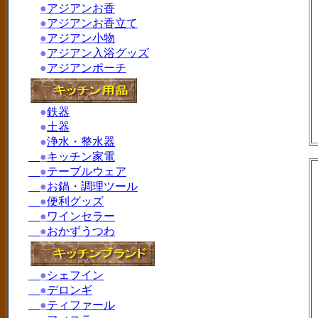
●
アジアンお香
●
アジアンお香立て
●
アジアン小物
●
アジアン入浴グッズ
●
アジアンポーチ
●
鉄器
●
土器
●
浄水・整水器
●
キッチン家電
●
テーブルウェア
●
お鍋・調理ツール
●
便利グッズ
●
ワインセラー
●
おかずうつわ
●
シェフイン
●
デロンギ
●
ティファール