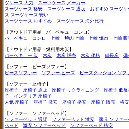
ツケース 人気
スーツケース メーカー
スーツケース 格安
スーツケース 通販
おすすめ スーツケ
ス
スーツケース 安い
スーツケース おすすめ
スーツケース 海外旅行
【アウトドア用品 バーベキューコンロ】
バーベキューコンロ
七輪
焼肉 七輪
七輪 焼肉
七輪 販
【アウトドア用品 燃料用木炭】
バーベキュー 炭
木炭
木炭 販売
木炭 価格
備長炭
備
【ソファー ビーズソファー】
ビーズソファー
ソファー ビーズ
ビーズクッション ソフ
【ソファー 座椅子】
座椅子
座椅子 通販
座椅子 リクライニング
座椅子 低反
子
インテリア 座椅子
人気 座椅子
座椅子 激安
座椅子 格安
座椅子 販売
格安
【ソファー ソファーベッド】
ソファーベッド 通販
ソファーベッド 激安
家具 ソファー
ベッド
激安 ソファーベッド
ソファーベッド 格安