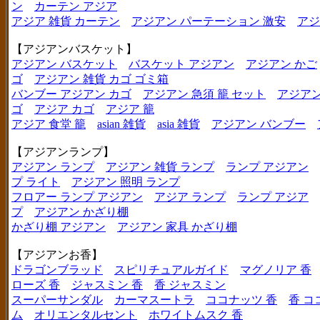
ン
カーテン アジア
アジア 雑貨 カーテン
アジアン パーテーション 激安
アジ
【アジアンバスケット】
アジアン バスケット
バスケット アジアン
アジアン かご
ゴ
アジアン 雑貨 カゴ ゴミ箱
バンブー アジアン カゴ
アジアン 急須 籠 セット
アジアン
ゴ
アジア カゴ
アジア 籠
アジア 食堂 籠
asian 雑貨
asia 雑貨
アジアン バンブー
【アジアンランプ】
アジアン ランプ
アジアン 雑貨 ランプ
ランプ アジアン
プ ライト
アジアン 照明 ランプ
フロアー ランプ アジアン
アジア ランプ
ランプ アジア
プ
アジアン かざり棚
かざり棚 アジアン
アジアン 家具 かざり棚
【アジアンお香】
ドラゴンブラッド
スピリチュアルガイド
マグノリア 香
ローズ 香
ジャスミン 香
香 ジャスミン
スーパーサンダル
カーマスートラ
ココナッツ 香
香 コ
ム
オリエンタルセント
ホワイトムスク 香