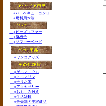
●
バーベキューコンロ
●
燃料用木炭
●
ビーズソファー
●
座椅子
●
ソファーベッド
●
ワンコグッズ
●
ゲルマニウム
●
トルマリン
●
ナリネ菌
●
アクセサリー
●
おもしろ雑貨
●
生活雑貨
●
最先端の美容商品