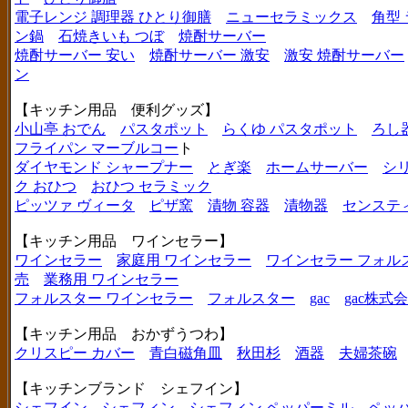
電子レンジ 調理器 ひとり御膳
ニューセラミックス
角型
ン鍋
石焼きいも つぼ
焼酎サーバー
焼酎サーバー 安い
焼酎サーバー 激安
激安 焼酎サーバー
ン
【キッチン用品 便利グッズ】
小山亭 おでん
パスタポット
らくゆ パスタポット
ろし
フライパン マーブルコー
ト
ダイヤモンド シャープナー
とぎ楽
ホームサーバー
シ
ク おひつ
おひつ セラミック
ピッツァ ヴィータ
ピザ窯
漬物 容器
漬物器
センステ
【キッチン用品 ワインセラー】
ワインセラー
家庭用 ワインセラー
ワインセラー フォル
売
業務用 ワインセラー
フォルスター ワインセラー
フォルスター
gac
gac株式
【キッチン用品 おかずうつわ】
クリスピー カバー
青白磁角皿
秋田杉
酒器
夫婦茶碗
【キッチンブランド シェフイン】
シェフイン
シェフィン
シェフィン ペッパーミル
ペッ