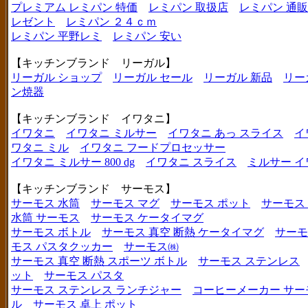
プレミアム レミパン 特価
レミパン 取扱店
レミパン 通販
レゼント
レミパン ２４ｃｍ
レミパン 平野レミ
レミパン 安い
【キッチンブランド リーガル】
リーガル ショップ
リーガル セール
リーガル 新品
リー
ン焼器
【キッチンブランド イワタニ】
イワタニ
イワタニ ミルサー
イワタニ あっ スライス
イ
ワタニ ミル
イワタニ フードプロセッサー
イワタニ ミルサー 800 dg
イワタニ スライス
ミルサー イ
【キッチンブランド サーモス】
サーモス 水筒
サーモス マグ
サーモス ポット
サーモス
水筒 サーモス
サーモス ケータイマグ
サーモス ボトル
サーモス 真空 断熱 ケータイマグ
サーモ
モス パスタクッカー
サーモス㈱
サーモス 真空 断熱 スポーツ ボトル
サーモス ステンレス
ット
サーモス パスタ
サーモス ステンレス ランチジャー
コーヒーメーカー サー
ル
サーモス 卓上 ポット