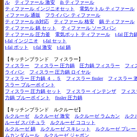
ル
ティファール 激安
ih ティファール
ティファール インジニオセット
電気ケトル ティファール
ィファール 通販
フライパン ティファール
ティファール ih対応
ティファール 格安
鍋 ティファール
ティファール 鍋 セット
ティファール ソースパン
ティファール 圧力釜
電気ポット ティファール
t-fal 圧力
t-fal インジニオ
t-fal セット
t-fal ポット
t-fal 激安
t-fal 鍋
【キッチンブランド フィスラー】
フィスラー
フィスラー 圧力鍋
圧力鍋 フィスラー
フィ
ライパン
フィスラー 圧力鍋 ロイヤル
フィスラー 圧力鍋 ４．５
フィスラー fissler
フィスラー 
スラー ブルーポイント
フィスラー 圧力鍋 セット
フィスラー インテンザ
フィス
力鍋 ブルーポイント
fissler 圧力鍋
【キッチンブランド ルクルーゼ】
ルクルーゼ
ルクルーゼ 激安
ルクルーゼ ラムカン
ルク
ルーゼ スパチュラ
ルクルーゼ ココット
ルクルーゼ 鍋
ルクルーゼ スキレット
ルクルーゼ プレー
ムカンダムール
ルクルーゼ ジャポン